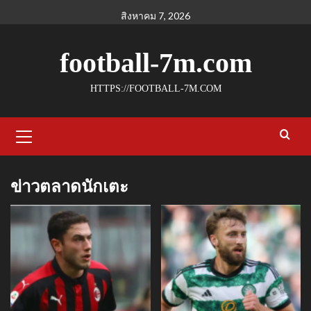
Skip
สิงหาคม 7, 2026
to
content
football-7m.com
HTTPS://FOOTBALL-7M.COM
Primary
Menu
ข่าวตลาดนักเตะ