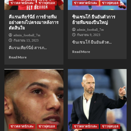
ข่าวตลาดนักเตะ
ข่าวฟุตบอล
ข่าวตลาดนักเตะ
ข่าวฟุตบอล
คีแรนเทียร์นีย์ การย้ายทีม
ซินเชนโก้ ยืนยันตัวการ
อย่างตรงไปตรงมาหลังการ
ย้ายทีมของปืนใหญ่
ตัดสินใจ
admin_football_7m
กันยายน 9, 2023
admin_football_7m
กันยายน 13, 2023
ซินเชนโก้ ยืนยันตัวต...
คีแรนเทียร์นีย์ สารภ...
Read More
Read More
ข่าวตลาดนักเตะ
ข่าวฟุตบอล
ข่าวตลาดนักเตะ
ข่าวฟุตบอล