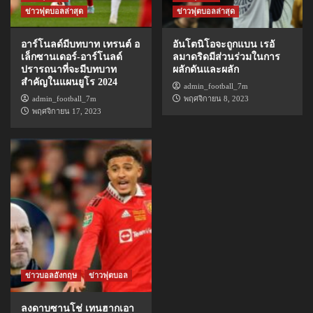
ข่าวฟุตบอลล่าสุด
ข่าวฟุตบอลล่าสุด
อาร์โนลด์มีบทบาท เทรนต์ อ
อันโตนิโอจะถูกแบน เรอั
เล็กซานเดอร์-อาร์โนลด์
ลมาดริดมีส่วนร่วมในการ
ปรารถนาที่จะมีบทบาท
ผลักดันและผลัก
สำคัญในแผนยูโร 2024
admin_football_7m
admin_football_7m
พฤศจิกายน 8, 2023
พฤศจิกายน 17, 2023
ข่าวบอลอังกฤษ
ข่าวฟุตบอล
ลงดาบซานโช่ เทนฮากเอา