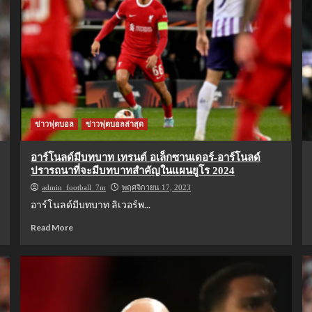
ข่าวฟุตบอล
ข่าวฟุตบอลล่าสุด
อาร์โนลด์มีบทบาท เทรนต์ อเล็กซานเดอร์-อาร์โนลด์
ปรารถนาที่จะมีบทบาทสำคัญในแผนยูโร 2024
admin_football_7m
พฤศจิกายน 17, 2023
อาร์โนลด์มีบทบาท ลิเวอร์พ...
Read More