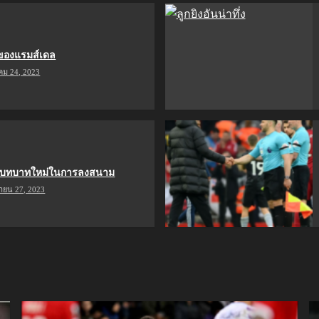
ยของแรมส์เดล
คม 24, 2023
รับบทบาทใหม่ในการลงสนาม
ายน 27, 2023