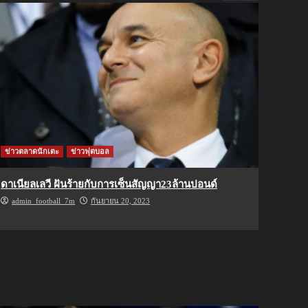
ข่าวตลาดนักเตะ
ข่าวฟุตบอล
ข่าวตล
ดาเนียลเลวี ฝันร้ายกับการเซ็นสัญญา23ล้านปอนด์
อัสมีร
admin_football_7m
กันยายน 20, 2023
admi