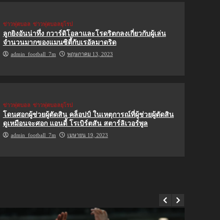
ข่าวฟุตบอล
ข่าวฟุตบอลยุโรป
ลูกยิงอันน่าทึ่ง กวาร์ดิโอลาและโรดริตกลงเกี่ยวกับผู้เล่น
จำนวนมากของแมนซิตี้กับเรอัลมาดริด
admin_football_7m
พฤษภาคม 13, 2023
ข่าวฟุตบอล
ข่าวฟุตบอลยุโรป
โดนศอกผู้ช่วยผู้ตัดสิน คล็อปป์ ในเหตุการณ์ที่ผู้ช่วยผู้ตัดสิน
ดูเหมือนจะศอก แอนดี้ โรเบิร์ตสัน สตาร์ลิเวอร์พูล
admin_football_7m
เมษายน 19, 2023