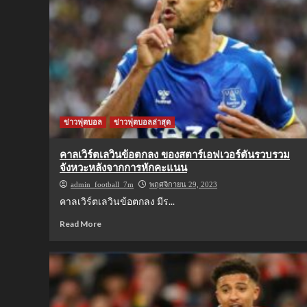
ข่าวฟุตบอล
ข่าวฟุตบอลล่าสุด
คาลเวิร์ตเลวินข้อตกลง ของสตาร์เอฟเวอร์ตันรวบรวม
จังหวะหลังจากการหักคะแนน
admin_football_7m
พฤศจิกายน 29, 2023
คาลเวิร์ตเลวินข้อตกลง มีร...
Read More