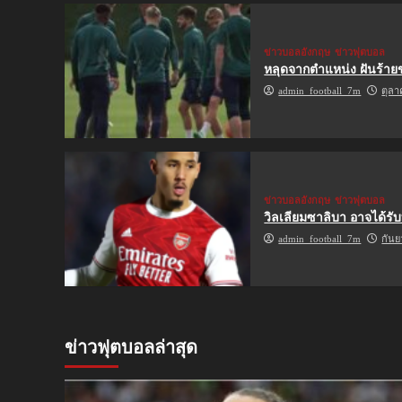
ข่าวบอลอังกฤษ
ข่าวฟุตบอล
หลุดจากตำแหน่ง ฝันร้า
admin_football_7m
ตุลา
ข่าวบอลอังกฤษ
ข่าวฟุตบอล
วิลเลียมซาลิบา อาจได้
admin_football_7m
กันย
ข่าวฟุตบอลล่าสุด