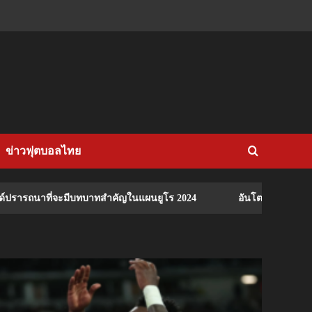
ข่าวฟุตบอลไทย
ทบาทสำคัญในแผนยูโร 2024
อันโตนิโอจะถูกแบน เรอัลมาดริดมีส่ว