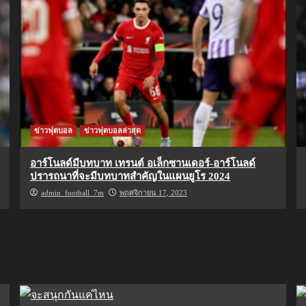
ข่าวฟุตบอล
ข่าวฟุตบอลล่าสุด
อาร์โนลด์มีบทบาท เทรนต์ อเล็กซานเดอร์-อาร์โนลด์
ปรารถนาที่จะมีบทบาทสำคัญในแผนยูโร 2024
admin_football_7m
พฤศจิกายน 17, 2023