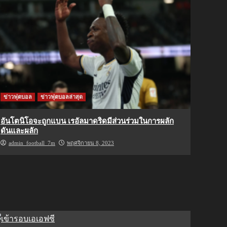
ข่าวฟุตบอล
ข่าวฟุตบอลล่าสุด
ข่าวฟุ
อันโตนิโอจะถูกแบน เรอัลมาดริดมีส่วนร่วมในการผลัก
แมนยูย
ดันและผลัก
คเทน
admin_football_7m
พฤศจิกายน 8, 2023
admi