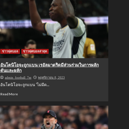
ข่าวฟุตบอล
ข่าวฟุตบอลล่าสุด
อันโตนิโอจะถูกแบน เรอัลมาดริดมีส่วนร่วมในการผลัก
ดันและผลัก
admin_football_7m
พฤศจิกายน 8, 2023
อันโตนิโอจะถูกแบน 'ไม่มีด...
Read More