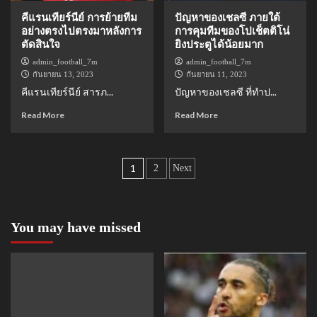
คีแรนเทียร์นีย์ การย้ายทีม
ปัญหาของเชลซี ภายใต้
อย่างตรงไปตรงมาหลังการ
การคุมทีมของโปเช็ตติโน่
ตัดสินใจ
ยิงประตูได้น้อยมาก
admin_football_7m
admin_football_7m
กันยายน 13, 2023
กันยายน 11, 2023
คีแรนเทียร์นีย์ สารภ...
ปัญหาของเชลซี ที่ทำป...
Read More
Read More
Posts
1
2
Next
pagination
You may have missed