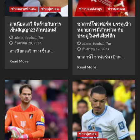
ข่าวตลาดนักเตะ
ข่าวฟุตบอล
ข่าวบอลอังกฤษ
ข่าวฟุตบอล
ดาเนียลเลวี ฝันร้ายกับการ
ซาลาห์โชวฟอร์ม บรรลุเป้า
เซ็นสัญญา23ล้านปอนด์
หมายการมีส่วนร่วม กับ
ประตูในพรีเมียร์ลีก
admin_football_7m
กันยายน 20, 2023
admin_football_7m
กันยายน 17, 2023
ดาเนียลเลวี การเซ็นส...
ซาลาห์โชวฟอร์ม เป้าห...
Read More
Read More
ข่าวฟุตบอล