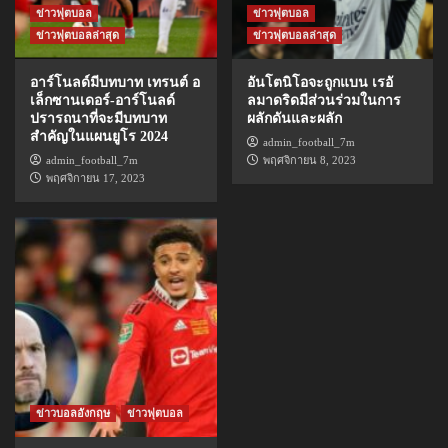
ข่าวฟุตบอล
ข่าวฟุตบอล
ข่าวฟุตบอลล่าสุด
ข่าวฟุตบอลล่าสุด
อาร์โนลด์มีบทบาท เทรนต์ อ
อันโตนิโอจะถูกแบน เรอั
เล็กซานเดอร์-อาร์โนลด์
ลมาดริดมีส่วนร่วมในการ
ปรารถนาที่จะมีบทบาท
ผลักดันและผลัก
สำคัญในแผนยูโร 2024
admin_football_7m
admin_football_7m
พฤศจิกายน 8, 2023
พฤศจิกายน 17, 2023
ข่าวบอลอังกฤษ
ข่าวฟุตบอล