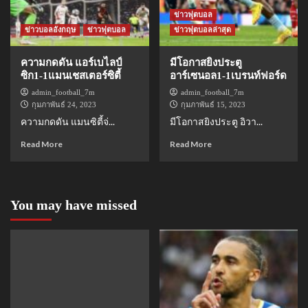
ข่าวฟุตบอล
ข่าวบอลอังกฤษ
ข่าวฟุตบอล
ข่าวฟุตบอลล่าสุด
ความกดดัน แอร์เบไลป์
มีโอกาสยิงประตู
ซิก1-1แมนเชสเตอร์ซิตี้
อาร์เซนอล1-1เบรนท์ฟอร์ด
admin_football_7m
admin_football_7m
กุมภาพันธ์ 24, 2023
กุมภาพันธ์ 15, 2023
ความกดดัน แมนซิตี้จ่...
มีโอกาสยิงประตู อิวา...
Read More
Read More
You may have missed