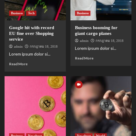
Business
Tech
Business
Google hit with record
Business booming for
EU fine over Shopping
giant cargo planes
service
admin
กรกฎาคม 18, 2018
admin
กรกฎาคม 18, 2018
Lorem ipsum dolor si...
Lorem ipsum dolor si...
Read More
Read More
Business
Newsbeat
Newsbeat
World