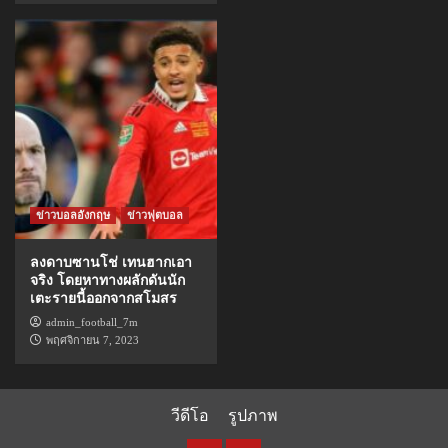
ข่าวบอลอังกฤษ
ข่าวฟุตบอล
ลงดาบซานโช่ เทนฮากเอา
จริง โดยหาทางผลักดันนัก
เตะรายนี้ออกจากสโมสร
admin_football_7m
พฤศจิกายน 7, 2023
วีดีโอ
รูปภาพ