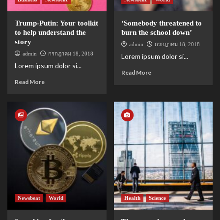
Trump-Putin: Your toolkit
‘Somebody threatened to
to help understand the
burn the school down’
story
admin
กรกฎาคม 18, 2018
admin
กรกฎาคม 18, 2018
Lorem ipsum dolor si...
Lorem ipsum dolor si...
Read More
Read More
Newsbeat
World
Health
Science