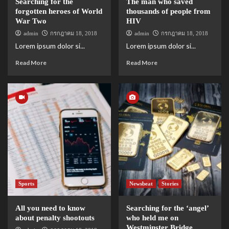
Searching for the
The man who saved
forgotten heroes of World
thousands of people from
War Two
HIV
admin
กรกฎาคม 18, 2018
admin
กรกฎาคม 18, 2018
Lorem ipsum dolor si...
Lorem ipsum dolor si...
Read More
Read More
Sports
Newsbeat
Stories
All you need to know
Searching for the ‘angel’
about penalty shootouts
who held me on
Westminster Bridge