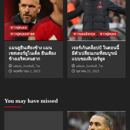
ข่าวฟุตบอล
ข่าวฟุตบอลล่าสุด
ข่าวบอลอังกฤษ
ข่าวฟุตบอล
แมนยูยืนเคียงข้าง แมน
เจอร์เก้นคล็อปป์ ในตอนนี้
เชสเตอร์ยูไนเต็ด ยืนเคียง
มีตัวเปลี่ยนเกมที่สมบูรณ์
ข้างเอริคเทนฮาก
แบบของลิเวอร์พูล
admin_football_7m
admin_football_7m
พฤศจิกายน 2, 2023
ตุลาคม 25, 2023
You may have missed