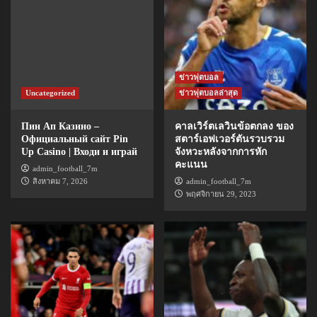
ข่าวฟุตบอล
Uncategorized
ข่าวฟุตบอลล่าสุด
Пин Ап Казино –
คาลเวิร์ตเลวินข้อตกลง ของ
Официальный сайт Pin
สตาร์เอฟเวอร์ตันรวบรวม
Up Casino | Входи и играй
จังหวะหลังจากการหัก
คะแนน
admin_football_7m
สิงหาคม 7, 2026
admin_football_7m
พฤศจิกายน 29, 2023