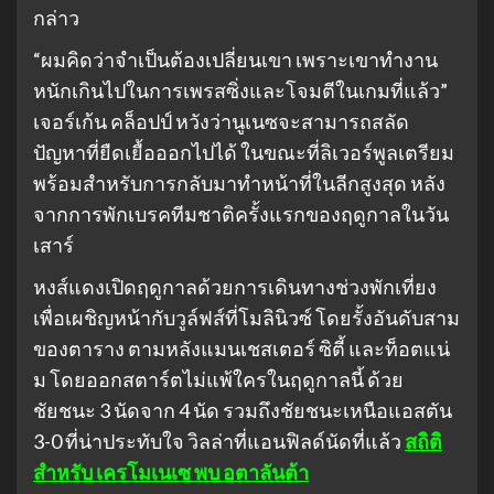
กล่าว
“ผมคิดว่าจำเป็นต้องเปลี่ยนเขา เพราะเขาทำงาน
หนักเกินไปในการเพรสซิ่งและโจมตีในเกมที่แล้ว”
เจอร์เก้น คล็อปป์ หวังว่านูเนซจะสามารถสลัด
ปัญหาที่ยืดเยื้อออกไปได้ ในขณะที่ลิเวอร์พูลเตรียม
พร้อมสำหรับการกลับมาทำหน้าที่ในลีกสูงสุด หลัง
จากการพักเบรคทีมชาติครั้งแรกของฤดูกาลในวัน
เสาร์
หงส์แดงเปิดฤดูกาลด้วยการเดินทางช่วงพักเที่ยง
เพื่อเผชิญหน้ากับวูล์ฟส์ที่โมลินิวซ์ โดยรั้งอันดับสาม
ของตาราง ตามหลังแมนเชสเตอร์ ซิตี้ และท็อตแน่
ม โดยออกสตาร์ตไม่แพ้ใครในฤดูกาลนี้ ด้วย
ชัยชนะ 3 นัดจาก 4 นัด รวมถึงชัยชนะเหนือแอสตัน
3-0 ที่น่าประทับใจ วิลล่าที่แอนฟิลด์นัดที่แล้ว
สถิติ
สำหรับ เครโมเนเซ พบ อตาลันต้า