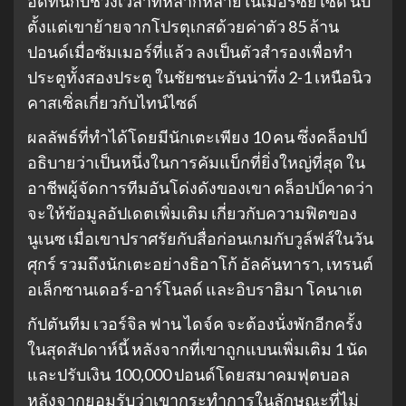
อดทนกับช่วงเวลาที่หลากหลายในเมอร์ซีย์ไซด์ นับ
ตั้งแต่เขาย้ายจากโปรตุเกสด้วยค่าตัว 85 ล้าน
ปอนด์เมื่อซัมเมอร์ที่แล้ว ลงเป็นตัวสำรองเพื่อทำ
ประตูทั้งสองประตู ในชัยชนะอันน่าทึ่ง 2-1 เหนือนิว
คาสเซิ่ลเกี่ยวกับไทน์ไซด์
ผลลัพธ์ที่ทำได้โดยมีนักเตะเพียง 10 คน ซึ่งคล็อปป์
อธิบายว่าเป็นหนึ่งในการคัมแบ็กที่ยิ่งใหญ่ที่สุด ใน
อาชีพผู้จัดการทีมอันโด่งดังของเขา คล็อปป์คาดว่า
จะให้ข้อมูลอัปเดตเพิ่มเติม เกี่ยวกับความฟิตของ
นูเนซ เมื่อเขาปราศรัยกับสื่อก่อนเกมกับวูล์ฟส์ในวัน
ศุกร์ รวมถึงนักเตะอย่างธิอาโก้ อัลคันทารา, เทรนต์
อเล็กซานเดอร์-อาร์โนลด์ และอิบราฮิมา โคนาเต
กัปตันทีม เวอร์จิล ฟาน ไดจ์ค จะต้องนั่งพักอีกครั้ง
ในสุดสัปดาห์นี้ หลังจากที่เขาถูกแบนเพิ่มเติม 1 นัด
และปรับเงิน 100,000 ปอนด์โดยสมาคมฟุตบอล
หลังจากยอมรับว่าเขากระทำการในลักษณะที่ไม่