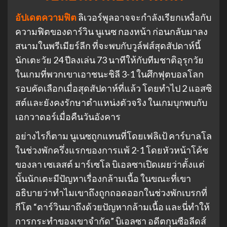
อัปเดตความฟิต
ลิเวอร์พูลอาจจะกำลังเรียกเหงื่อกับ
ความฟิตของดาร์วิน นูเนซ กองหน้า ก่อนกลับมาลง
สนามในพรีเมียร์ลีก ที่จะพบกับวูล์ฟส์สุดสัปดาห์นี้
นักเตะวัย 24 ปีลงเล่น 73 นาทีให้กับทีมชาติอุรุกวัย
ในเกมที่พวกเขาเอาชนะชิลี 3-1 ในศึกฟุตบอลโลก
รอบคัดเลือกเมื่อสุดสัปดาห์ที่แล้ว โดยทำไป 2 แอสซิ
สต์และยังคงรักษาตำแหน่งตัวจริง ในเกมบุกพบกับ
เอกวาดอร์เมื่อคืนวันอังคาร
อย่างไรก็ตาม นูเนซถูกแทนที่โดยเฟลิเป้ คาร์บาลโล
ในช่วงพักครึ่งแรกของการแพ้ 2-1 โดยหัวหน้าโค้ช
ของลา เซเลสต์ มาร์เซโล บิเอลซาเปิดเผยว่าตั้งแต่
นั้นนักเตะมีปัญหาเรื่องกล้ามเนื้อ ในขณะที่เขา
อธิบายว่าทำไมเขาถึงถูกถอดออกในช่วงพักเบรกที่
กีโต “ดาร์วินมาถึงด้วยปัญหากล้ามเนื้อ และนี่ทำให้
การกระทำของเขาจำกัด” บิเอลซา อดีตกุนซือลีดส์