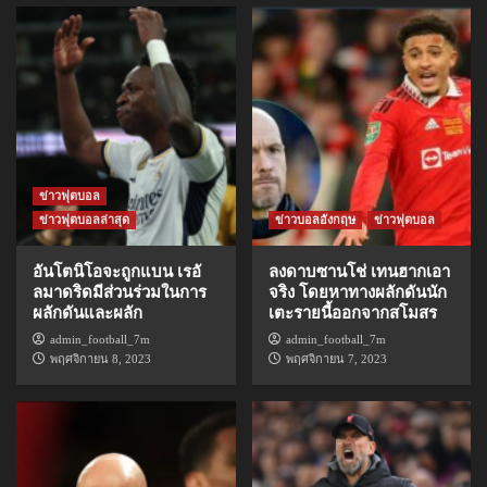
ข่าวฟุตบอล
ข่าวฟุตบอลล่าสุด
ข่าวบอลอังกฤษ
ข่าวฟุตบอล
อันโตนิโอจะถูกแบน เรอั
ลงดาบซานโช่ เทนฮากเอา
ลมาดริดมีส่วนร่วมในการ
จริง โดยหาทางผลักดันนัก
ผลักดันและผลัก
เตะรายนี้ออกจากสโมสร
admin_football_7m
admin_football_7m
พฤศจิกายน 8, 2023
พฤศจิกายน 7, 2023