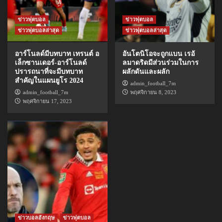
ข่าวฟุตบอล
ข่าวฟุตบอล
ข่าวฟุตบอลล่าสุด
ข่าวฟุตบอลล่าสุด
อาร์โนลด์มีบทบาท เทรนต์ อ
อันโตนิโอจะถูกแบน เรอั
เล็กซานเดอร์-อาร์โนลด์
ลมาดริดมีส่วนร่วมในการ
ปรารถนาที่จะมีบทบาท
ผลักดันและผลัก
สำคัญในแผนยูโร 2024
admin_football_7m
admin_football_7m
พฤศจิกายน 8, 2023
พฤศจิกายน 17, 2023
ข่าวบอลอังกฤษ
ข่าวฟุตบอล