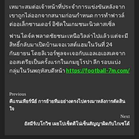
เหมาะสมต่อเจ้าหน้าที่ประจำการแข่งขันหลังจาก
เขาถูกไล่ออกจากสนามก่อนกำหนด การทำฟาวล์
ต่ออเล็กซานเดอร์ อิซัคในเกมชนะนิวคาสเซิ่ล
ฟาน ไดจ์ค พลาดชัยชนะเหนือวิลล่าไปแล้ว แต่จะมี
สิทธิ์กลับมาเปิดบ้านเจอเวสต์แฮมในวันที่ 24
กันยายน โดยลิเวอร์พูลจะเจอกับแอลเอเอสเคจาก
ออสเตรียเป็นครั้งแรกในเกมยูโรปา ลีก รอบแบ่ง
กลุ่มในวันพฤหัสบดีหน้า
https://football-7m.com/
Continue
Previous
คีแรนเทียร์นีย์ การย้ายทีมอย่างตรงไปตรงมาหลังการตัดสิน
Reading
ใจ
Next
อัสมีร์เบโกวิช เผยโปเช็ตติโน่เซ็นสัญญาผิดกับไกเซโด้