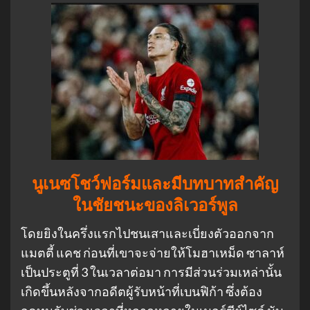
นูเนซโชว์ฟอร์มและมีบทบาทสำคัญ
ในชัยชนะของลิเวอร์พูล
โดยยิงในครึ่งแรกไปชนเสาและเบี่ยงตัวออกจาก
แมตตี้ แคช ก่อนที่เขาจะจ่ายให้โมฮาเหม็ด ซาลาห์
เป็นประตูที่ 3 ในเวลาต่อมา การมีส่วนร่วมเหล่านั้น
เกิดขึ้นหลังจากอดีตผู้รับหน้าที่เบนฟิก้า ซึ่งต้อง