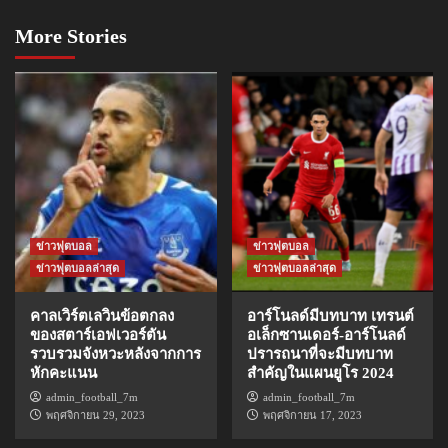
More Stories
ข่าวฟุตบอล
ข่าวฟุตบอล
ข่าวฟุตบอลล่าสุด
ข่าวฟุตบอลล่าสุด
คาลเวิร์ตเลวินข้อตกลง
อาร์โนลด์มีบทบาท เทรนต์
ของสตาร์เอฟเวอร์ตัน
อเล็กซานเดอร์-อาร์โนลด์
รวบรวมจังหวะหลังจากการ
ปรารถนาที่จะมีบทบาท
หักคะแนน
สำคัญในแผนยูโร 2024
admin_football_7m
admin_football_7m
พฤศจิกายน 29, 2023
พฤศจิกายน 17, 2023