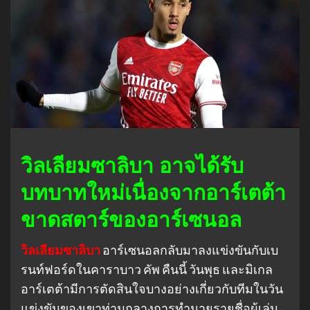
วิลเลียมซาลิบา อาจได้รับ
บทบาทใหม่เนื่องจากอาร์เตต้า
ขาดสตาร์ของอาร์เซนอล
วิลเลียมซาลิบา
อาร์เซนอลกลับมาลงแข่งขันกับเบ
รนท์ฟอร์ดในคาราบาว คัพ คืนนี้ วันพุธ และมิเกล
อาร์เตต้ามีการตัดสินใจบางอย่างเกี่ยวกับทีมในวัน
แข่งขันของเขาท่ามกลางการทำนายรายชื่อผู้เล่น