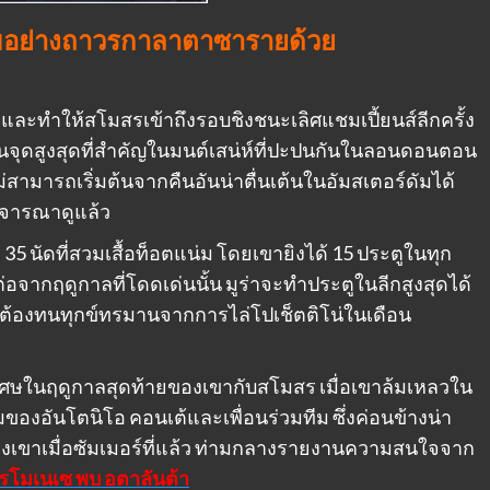
มทีมอย่างถาวรกาลาตาซารายด้วย
และทำให้สโมสรเข้าถึงรอบชิงชนะเลิศแชมเปี้ยนส์ลีกครั้ง
็นจุดสูงสุดที่สำคัญในมนต์เสน่ห์ที่ปะปนกันในลอนดอนตอน
สามารถเริ่มต้นจากคืนอันน่าตื่นเต้นในอัมสเตอร์ดัมได้
พิจารณาดูแล้ว
35 นัดที่สวมเสื้อท็อตแน่ม โดยเขายิงได้ 15 ประตูในทุก
อจากฤดูกาลที่โดดเด่นนั้น มูร่าจะทำประตูในลีกสูงสุดได้
จต้องทนทุกข์ทรมานจากการไล่โปเช็ตติโน่ในเดือน
ิเศษในฤดูกาลสุดท้ายของเขากับสโมสร เมื่อเขาล้มเหลวใน
องอันโตนิโอ คอนเต้และเพื่อนร่วมทีม ซึ่งค่อนข้างน่า
องเขาเมื่อซัมเมอร์ที่แล้ว ท่ามกลางรายงานความสนใจจาก
ครโมเนเซ พบ อตาลันต้า