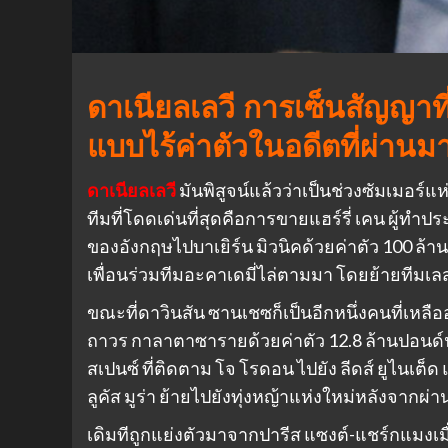
ดาเนียลเลวี การเซ็นสัญญาท
แบบไร้ค่าตัวในอดีตที่ผ่านม
ดาเนียลเลวี
มันพิสูจน์แล้วว่าเป็นช่วงซัมเมอร
ทีมที่โดดเด่นที่สุดคือการขายแฮร์รี่ เคน ผู้ท
ของอังกฤษไปบาเยิร์น มิวนิคด้วยค่าตัว 100 ล้านปอ
เพื่อนร่วมทีมอะคาเดมี่ไล่ตามมา โดยย้ายทีมเลสเ
ขณะที่ดาวินสัน ซานเชซก็เป็นอีกหนึ่งคนที่เหลืออ
ถาวร กาลาตาซารายด้วยค่าตัว 12.8 ล้านปอนด์
สเปนซ์ ที่ติดตาม โจ โรดอน ไปยัง ลีดส์ ยูไนเต็
ลูคัส มูร่า ย้ายไปยังทุ่งหญ้าแห่งใหม่หลังจากผ่
เดิมทีถูกแย่งตัวมาจากปารีส แซงต์-แชร์กแมงเมื