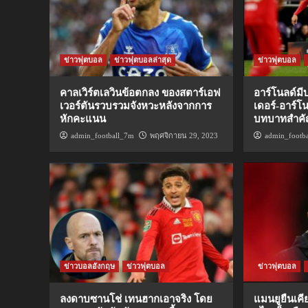
ข่าวฟุตบอล
ข่าวฟุตบอลล่าสุด
ข่าวฟุตบอล
คาลเวิร์ตเลวินข้อตกลง ของสตาร์เอฟ
อาร์โนลด์ม
เวอร์ตันรวบรวมจังหวะหลังจากการ
เดอร์-อาร์โ
หักคะแนน
บทบาทสำคั
admin_football_7m
พฤศจิกายน 29, 2023
admin_footb
ข่าวบอลอังกฤษ
ข่าวฟุตบอล
ข่าวฟุตบอล
ลงดาบซานโช่ เทนฮากเอาจริง โดย
แมนยูยืนเคี