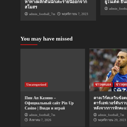
หาทางผลักดันนักเตะรายนี้ออกจาก
ยูไนเต็ด ยื
สโมสร
admin_footb
admin_football_7m
พฤศจิกายน 7, 2023
You may have missed
Uncategorized
ข่าวฟุตบอล
ข่าวฟุต
Пин Ап Казино –
คาลเวิร์ตเลวินข้อ
Официальный сайт Pin Up
ตาร์เอฟเวอร์ตันรว
Casino | Входи и играй
หลังจากการหักคะ
admin_football_7m
admin_football_7m
สิงหาคม 7, 2026
พฤศจิกายน 29, 2023