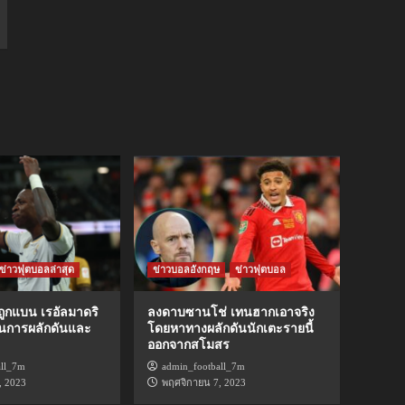
ข่าวฟุตบอลล่าสุด
ข่าวบอลอังกฤษ
ข่าวฟุตบอล
ถูกแบน เรอัลมาดริ
ลงดาบซานโช่ เทนฮากเอาจริง
ในการผลักดันและ
โดยหาทางผลักดันนักเตะรายนี้
ออกจากสโมสร
all_7m
admin_football_7m
, 2023
พฤศจิกายน 7, 2023