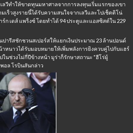
ียล เลวีทำให้ขาดทุนมหาศาลจากการลงทุนเริ่มแรกของเขา
วามเร็วสูงรายนี้ได้รับความสนใจจากเลวีและโปเช็ตติโน่
ร์ก เดส์ แพร็งซ์ โดยทำได้ 94 ประตูและแอสซิสต์ใน 229
ในปารีสชักชวนสเปอร์สให้แยกเงินประมาณ 23 ล้านปอนด์
หน้าหนาวได้รับมอบหมายให้เพิ่มพลังการยิงควบคู่ไปกับแฮร์
ช่วงไม่กี่ปีข้างหน้า มูร่าก็รักษาสถานะ “ฮีโร่ผู้
างพอล โรบินสันกล่าว