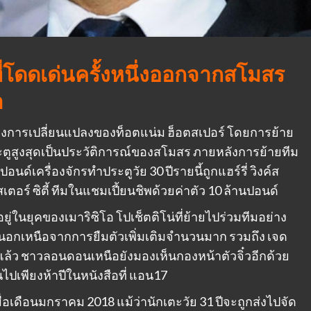
ี่โดดเด่นครั้งหนึ่งออกจากสโมสร
า
์แห่งการเปลี่ยนแปลงของท็อตแน่ม ฮ็อตสเปอร์ โดยการย้าย
ำประตูสูงสุดเป็นประวัติการณ์ของสโมสร ภายหลังการย้ายทีม
นด์เครื่องจักรทำประตูวัย 30 ปีรายนี้ถูกแฮร์รี่ วิงค์ส
ตอร์ ซิตี้ ทีมในแชมเปี้ยนชิพด้วยค่าตัว 10 ล้านปอนด์
ยู่ในยุคของเมาริซิโอ โปเช็ตติโน่ที่ย้ายไปร่วมทีมอย่าง
นอกเหนือจากการยืมตัวเพิ่มเติมจำนวนมาก รวมถึง เจด
ด แล้ว ชาวลอนดอนเหนือยังมองเห็นกองหน้าตัวจิ๋วอีกด้วย
านไปเพียงห้าปีในหนังสือที่ แอน17
่อเดือนมกราคม 2018 แม้ว่านักเตะวัย 31 ปีจะถูกส่งไปจัด