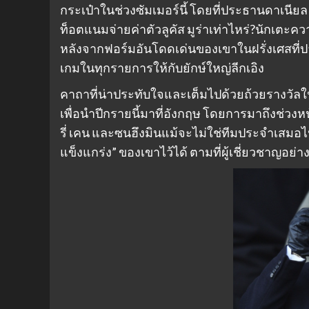
กระเป๋าในช่วงซัมเมอร์นี้ โดยที่ประธานดาเน
ท็อตแนมจ่ายค่าตัวลูคัส มูร่าเท่าไหร่?นักเตะค
หลังจากฟอร์มอันโดดเด่นของเขาในฝรั่งเศสที่ปา
เกมในทุกรายการให้กับยักษ์ใหญ่ลีกเอิง
คาถาที่น่าประทับใจและเต็มไปด้วยถ้วยรางวัล
เพื่อนำปีกรายนี้มาที่อังกฤษ โดยการมาถึงช่วง
รี่ เคน และซนฮึงมินแม้จะไม่ใช่ทีมประจำเสมอไปใน
แข็งแกร่ง” ของเขาไว้ได้ ตามที่ผู้เชี่ยวชาญอย่