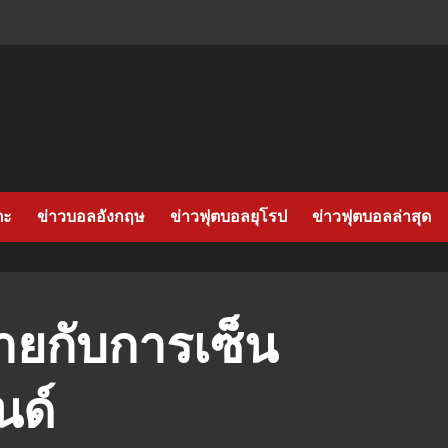
ตะ
ข่าวบอลอังกฤษ
ข่าวฟุตบอลยุโรป
ข่าวฟุตบอลล่าสุด
้ายกับการเซ็น
นด์