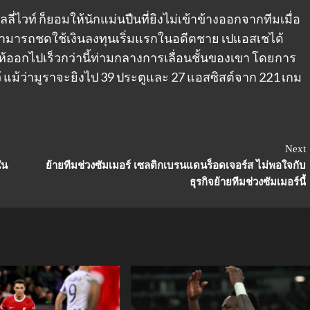
ิลลี่ไวท์ ก็ยอมให้นักแม่นปืนที่ยิงไม่เข้าข้างออกจากทีมเมื่อ
สามารถชดใช้เงินลงทุนเริ่มแรกในอดีตชาย เปแอสเชได้
ตให้ออกไปเร็วกว่านี้ท่ามกลางการเลื่อนชั้นของเขา โดยการ
้ แม้ว่ามูราจะยิงไป 39 ประตูและ 27 แอสซิสต์จาก 221 เกม
Next
ใน
ย้ายทีมช่วงซัมเมอร์ เซลติกเบรนแดนร็อดเจอร์ส ไม่พอใจกับ
ธุรกิจย้ายทีมช่วงซัมเมอร์นี้