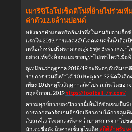
เมาริซิโอโปเช็ตติโน่ที่ย้ายไปร่ว
ค่าตัว12.8ล้านปอนด์
หลังจากทำแฮตทริกอันน่าทึ่งในเกมกับอาแจ็กซ์ 
แรกใน 2019.การแสดงอันโดดเด่นครั้งนั้นถือเป
เหนือสำหรับปริศนาความสูง 5 ฟุต 8 เพราะเขาไม่
อย่างแท้จริงท็อตแน่มขายมูร่าไปเท่าไหร่?เมื่อ
ดูเหมือนว่าฤดูกาล 2018/19 จะดีพอๆ กับทีมชาติ 
รายการ รวมถึงทำได้ 10 ประตูจาก 32 นัดในลีกต่
เพียง 10 ประตูในสี่ฤดูกาลถัดไปรวมกัน โดยอา
พฤศจิกายน 2019
https://football-7m.com/
ความทุกข์ยากของปีกรายนี้เห็นได้ชัดเจนเป็นพ
การออกสตาร์ตเกมลีกนัดเดียวภายใต้การคุมทีมข
สับสนที่เลวีไม่ตกลงที่จะคว่ำบาตรการจากไปข
นักเตะชื่อดัง นิวคาสเซิ่ล ยูไนเต็ด
สถิติสำหรับ เ