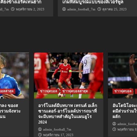
นเคียงข้างเอริคเทนฮาก
เกมที่สมบูรณ์แบบของลิเวอร์พูล
all_7m
พฤศจิกายน 2, 2023
admin_football_7m
ตุลาคม 25, 2023
บอลล่าสุด
ข่าวฟุตบอล
ข่าวฟุตบอลล่าสุด
ข่าวฟุตบอล
ตกลง ของส
อาร์โนลด์มีบทบาท เทรนต์ อเล็ก
อันโตนิโอจะ
บรวมจังหวะ
ซานเดอร์-อาร์โนลด์ปรารถนาที่
ดมีส่วนร่วม
แนน
จะมีบทบาทสำคัญในแผนยูโร
ผลัก
2024
admin_footb
admin_football_7m
พฤศจิกายน 8
พฤศจิกายน 17, 2023