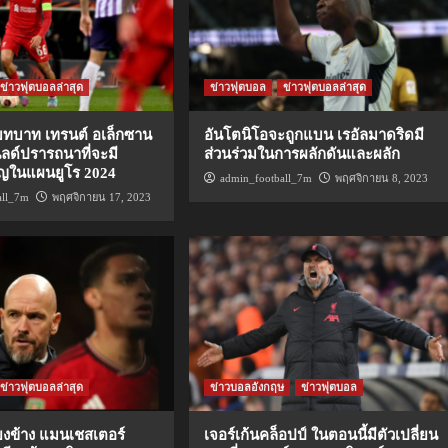
ข่าวฟุตบอลล่าสุด
ข่าวฟุตบอล
ข่าวฟุตบอลล่าสุด
ีบทบาท เทรนต์ อเล็กซาน
อันโตนิโอจะถูกแบน เรอัลมาดริดมี
นลด์ปรารถนาที่จะมี
ส่วนร่วมในการผลักดันและผลัก
ญในแผนยูโร 2024
admin_football_7m
พฤศจิกายน 8, 2023
all_7m
พฤศจิกายน 17, 2023
ข่าวฟุตบอลล่าสุด
ข่าวบอลอังกฤษ
ข่าวฟุตบอล
ยงข้าง แมนเชสเตอร์
เจอร์เก้นคล็อปป์ ในตอนนี้มีตัวเปลี่ยน