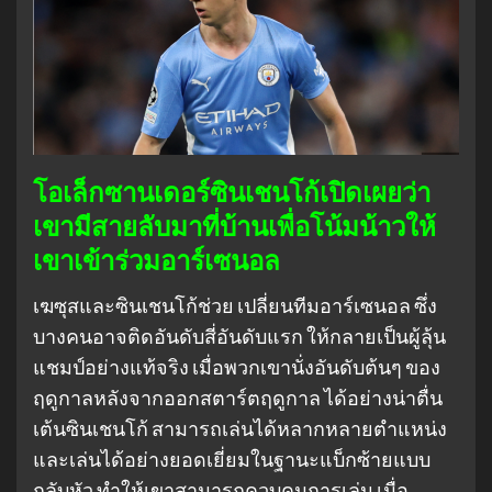
โอเล็กซานเดอร์ซินเชนโก้เปิดเผยว่า
เขามีสายลับมาที่บ้านเพื่อโน้มน้าวให้
เขาเข้าร่วมอาร์เซนอล
เฆซุสและซินเชนโก้ช่วย เปลี่ยนทีมอาร์เซนอล ซึ่ง
บางคนอาจติดอันดับสี่อันดับแรก ให้กลายเป็นผู้ลุ้น
แชมป์อย่างแท้จริง เมื่อพวกเขานั่งอันดับต้นๆ ของ
ฤดูกาลหลังจากออกสตาร์ตฤดูกาล ได้อย่างน่าตื่น
เต้นซินเชนโก้ สามารถเล่นได้หลากหลายตำแหน่ง
และเล่นได้อย่างยอดเยี่ยมในฐานะแบ็กซ้ายแบบ
กลับหัว ทำให้เขาสามารถควบคุมการเล่น เมื่อ