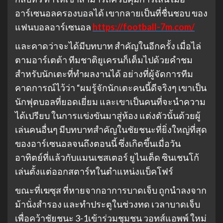
อาร์เซนอลครองบอลได้ เขากลายเป็นที่ชื่นชอบ ของ
แฟนบอลอาร์เซนอล
https://football-7m.com/
และคาดว่าจะได้มีบทบาท สำคัญในอีกครั้ง เมื่อไล่
ตามอาร์เตต้า ทีมชาติยูเครนก็เต็มไปด้วยคำชม
สำหรับนักเตะที่ทำผลงานได้ อย่างที่ผู้จัดการทีม
คาดการณ์ไว้ว่า “ผมรู้จักนักเตะคนนี้ดีจริงๆ เขาเป็น
นักฟุตบอลที่ยอดเยี่ยม และเขาเป็นคนที่จะนำความ
ได้เปรียบ ในการแข่งขันมาสู่ห้อง แต่งตัวนั้นด้วยผู้
เล่นคนอื่นๆ มีบทบาทสำคัญในชัยชนะที่ยิ่งใหญ่ที่สุด
ของอาร์เซนอลจนถึงตอนนี้ ซึ่งเกิดขึ้นเมื่อวัน
อาทิตย์ที่แล้วกับแมนเชสเตอร์ ยูไนเต็ด ซินเชนโก้
เล่นตั้งแต่ออกสตาร์ทในตำแหน่งแบ็คโฟร์
ขณะที่เฆซุส ที่หายจากอาการบาดเจ็บ ถูกนำลงจาก
ม้านั่งสำรอง และทำประตูในช่วงทด เวลาบาดเจ็บ
เพื่อคว้าชัยชนะ 3-1เข้าร่วมชุมชน วอทส์แอพพ์ ใหม่