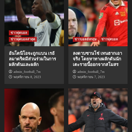
ข่าวฟุตบอล
ข่าวฟุตบอลล่าสุด
ข่าวบอลอังกฤษ
ข่าวฟุตบอล
อันโตนิโอจะถูกแบน เรอั
ลงดาบซานโช่ เทนฮากเอา
ลมาดริดมีส่วนร่วมในการ
จริง โดยหาทางผลักดันนัก
ผลักดันและผลัก
เตะรายนี้ออกจากสโมสร
admin_football_7m
admin_football_7m
พฤศจิกายน 8, 2023
พฤศจิกายน 7, 2023