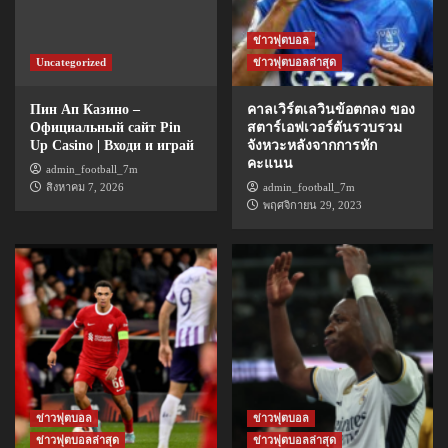
ข่าวฟุตบอล
Uncategorized
ข่าวฟุตบอลล่าสุด
Пин Ап Казино –
คาลเวิร์ตเลวินข้อตกลง ของ
Официальный сайт Pin
สตาร์เอฟเวอร์ตันรวบรวม
Up Casino | Входи и играй
จังหวะหลังจากการหัก
คะแนน
admin_football_7m
สิงหาคม 7, 2026
admin_football_7m
พฤศจิกายน 29, 2023
ข่าวฟุตบอล
ข่าวฟุตบอล
ข่าวฟุตบอลล่าสุด
ข่าวฟุตบอลล่าสุด