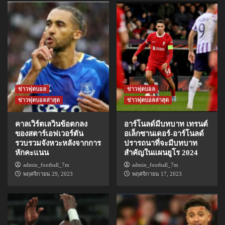
ข่าวฟุตบอล
ข่าวฟุตบอล
ข่าวฟุตบอลล่าสุด
ข่าวฟุตบอลล่าสุด
คาลเวิร์ตเลวินข้อตกลง
อาร์โนลด์มีบทบาท เทรนต์
ของสตาร์เอฟเวอร์ตัน
อเล็กซานเดอร์-อาร์โนลด์
รวบรวมจังหวะหลังจากการ
ปรารถนาที่จะมีบทบาท
หักคะแนน
สำคัญในแผนยูโร 2024
admin_football_7m
admin_football_7m
พฤศจิกายน 29, 2023
พฤศจิกายน 17, 2023