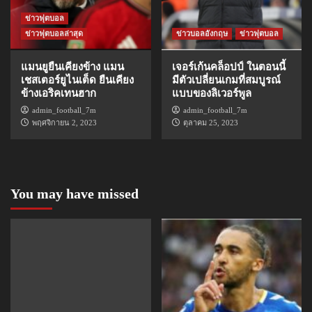
ข่าวฟุตบอล
ข่าวฟุตบอลล่าสุด
ข่าวบอลอังกฤษ
ข่าวฟุตบอล
แมนยูยืนเคียงข้าง แมน
เจอร์เก้นคล็อปป์ ในตอนนี้
เชสเตอร์ยูไนเต็ด ยืนเคียง
มีตัวเปลี่ยนเกมที่สมบูรณ์
ข้างเอริคเทนฮาก
แบบของลิเวอร์พูล
admin_football_7m
admin_football_7m
พฤศจิกายน 2, 2023
ตุลาคม 25, 2023
You may have missed