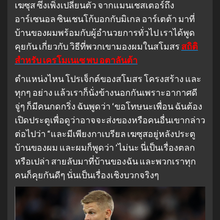
เฆซุส ซึ่งเพิ่งเปลี่ยนตัว จากแมนเชสเตอร์ถึง
อาร์เซนอล ซินเชนโก้บอกกับมิเกล อาร์เตต้า มาที่
บ้านของผมพร้อมกับผู้อำนวยการทั่วไป เราได้พูด
คุยกัน เกี่ยวกับ วิธีที่พวกเขามองผมในสโมสร
สถิติ
สำหรับ เครโมเนเซ พบ อตาลันต้า
ตำแหน่งไหน โปรเจ็กต์ของสโมสร โครงสร้าง และ
ทุกๆ อย่าง แล้วเราก็นั่งข้างนอกกันเพราะอากาศดี
จู่ๆ ก็มีคนกดกริ่ง ฉันพูดว่า ‘ขอโทษนะเพื่อน ฉันต้อง
เปิดประตูเพื่อดูว่าอาจจะส่งของหรือคนอื่นเขากล่าว
ต่อไปว่า “และมีเพียงกาเบรียล เฆซุสอยู่หลังประตู
บ้านของผม และผมก็พูดว่า ‘ไม่นะ นี่เป็นเรื่องตลก
หรือเปล่า สายลับมาที่บ้านของฉัน และพวกเราทุก
คนก็คุยกันดีๆ นั่นเป็นเรื่องเชิงบวกจริงๆ