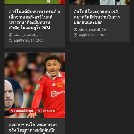
อาร์โนลด์มีบทบาท เทรนต์ อ
อันโตนิโอจะถูกแบน เรอั
เล็กซานเดอร์-อาร์โนลด์
ลมาดริดมีส่วนร่วมในการ
ปรารถนาที่จะมีบทบาท
ผลักดันและผลัก
สำคัญในแผนยูโร 2024
admin_football_7m
admin_football_7m
พฤศจิกายน 8, 2023
พฤศจิกายน 17, 2023
ข่าวบอลอังกฤษ
ข่าวฟุตบอล
ลงดาบซานโช่ เทนฮากเอา
จริง โดยหาทางผลักดันนัก