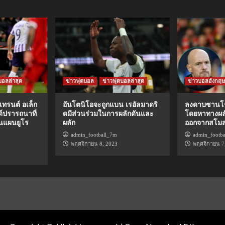
บอลล่าสุด
ข่าวฟุตบอล
ข่าวฟุตบอลล่าสุด
ข่าวบอลอังกฤษ
เทรนต์ อเล็ก
อันโตนิโอจะถูกแบน เรอัลมาดริ
ลงดาบซานโช
์ปรารถนาที่
ดมีส่วนร่วมในการผลักดันและ
โดยหาทางผลั
นแผนยูโร
ผลัก
ออกจากสโม
admin_football_7m
admin_footb
พฤศจิกายน 8, 2023
พฤศจิกายน 7