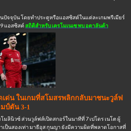
ปัจจุบัน โดยทำประตูหรือแอสซิสต์ในแต่ละเกมพรีเมียร์
ะ 9 แอสซิสต์
สถิติสำหรับ เครโมเนเซ พบ อตาลันต้า
ดดเด่น ในเกมที่สโมสรพลิกกลับมาชนะวูล์ฟ
มป์ตัน 3-1
ลินิวซ์ ส่วนวูล์ฟส์เปิดสกอร์ในนาทีที่ 7 เปโดร เนโต ผู้
เป็นสองเท่า มาธีอุส กุนญา ยังมีความผิดที่พลาดโอกาสที่