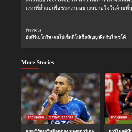
แรกที่ย่ำแย่เพื่อชนะเกมอย่างสบายใจในท้ายที่ส
Continue
Previous
อัสมีร์เบโกวิช เผยโปเช็ตติโน่เซ็นสัญญาผิดกับไกเซโด้
Reading
More Stories
ข่าวฟุตบอล
ข่าวฟุตบอลล่าสุด
ข่าวฟุตบอล
คาลเวิร์ตเลวินข้อตกลง ของสตาร์เอฟ
อาร์โนลด์ม