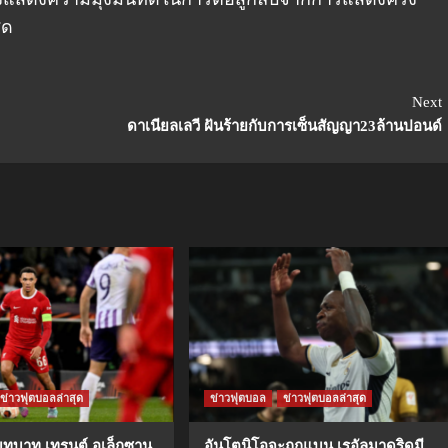
ุด
Next
ดาเนียลเลวี ฝันร้ายกับการเซ็นสัญญา23ล้านปอนด์
ข่าวฟุตบอลล่าสุด
ข่าวฟุตบอล
ข่าวฟุตบอลล่าสุด
ีบทบาท เทรนต์ อเล็กซาน
อันโตนิโอจะถูกแบน เรอัลมาดริดมี