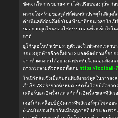
ชัดเจนในการขยายความได้เปรียบของวูล์ฟ ก่อน
ความโชคร้ายของวูล์ฟส์ต่อหน้าประตูในที่สุดก็ส่
ดำเนินคดีก่อนถึงชั่วโมง ห้านาทีก่อนเวลา โรเบ
บอลจากลูกโยนของโชเซ่ ซา ก่อนที่จะเข้าไปใ
ลาห์
ฮูโก้ บูเอโนทำเข้าประตูตัวเองในช่วงทดเวลาบา
รอบ 3 สุดท้ายอีกครั้งด้วย 2 แอสซิสต์ตามชื่อ
จากทำผลงานได้อย่างน่าประทับใจตลอดทั้งเกม
การกระจายตัวตลอดทั้งเกม
https://football-
โรเบิร์ตสัน ซึ่งเป็นกัปตันทีมลิเวอร์พูลในการล
สำเร็จ 73 ครั้งจากทั้งหมด 79 ครั้ง โดยมีอัตรา
เคลียร์บอล 2 ครั้ง และสกัดกั้น 2 ครั้ง ขณะที่ลิเ
เจอร์เก้น คล็อปป์ ผู้จัดการทีมลิเวอร์พูล ไม่ค่
6 เกมในช่องเดียวกันเมื่อฤดูกาลที่แล้ว และพวก
ผลลัพธ์อาจจะเหมือนเดิมในวันเสาร์ แต่หงส์แดง