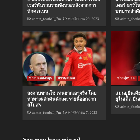
เวอร์ตันรวบรวมจังหวะหลังจากการ
เดอร์-อาร์โ
หักคะแนน
บทบาทสำคั
admin_football_7m
พฤศจิกายน 29, 2023
admin_footb
ข่าวบอลอังกฤษ
ข่าวฟุตบอล
ข่าวฟุตบอล
ลงดาบซานโช่ เทนฮากเอาจริง โดย
แมนยูยืนเคี
หาทางผลักดันนักเตะรายนี้ออกจาก
ยูไนเต็ด ยื
สโมสร
admin_footb
admin_football_7m
พฤศจิกายน 7, 2023
You may have missed