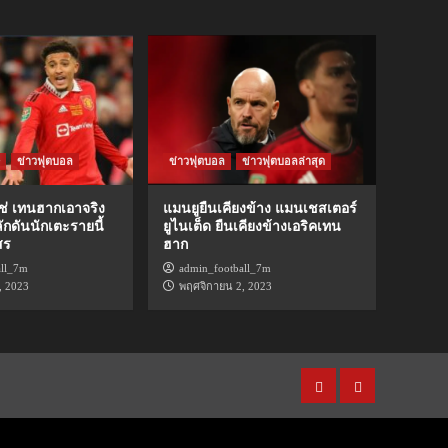
ข่าวฟุตบอล
ข่าวฟุตบอล
ข่าวฟุตบอลล่าสุด
่ เทนฮากเอาจริง
แมนยูยืนเคียงข้าง แมนเชสเตอร์
กดันนักเตะรายนี้
ยูไนเต็ด ยืนเคียงข้างเอริคเทน
สร
ฮาก
all_7m
admin_football_7m
, 2023
พฤศจิกายน 2, 2023
วีดีโอ
รูปภาพ