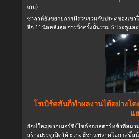
เกม)
ซาลาห์ยังขยายการมีส่วนร่วมกับประตูของเขาใน
ลีก 11 นัดหลังสุด การวิ่งครั้งนั้นรวม 5 ประตูแล
โรเบิร์ตสันก็ทำผลงานได้อย่างโ
แฮ
ยักษ์ใหญ่จากเมอร์ซีย์ไซด์ออกสตาร์ทช้าที่สนามโม
สร้างประตูเปิดให้ ฮวาง ฮีชาน พลาดโอกาสขึ้นนำ