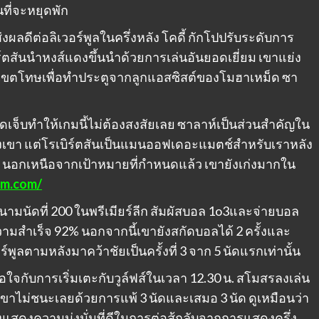
ที่จะหยุดพัก
งผลดีต่อลิเวอร์พูลในครึ่งหลัง โคดี้ กักโปปรับระดับการ
ิร์ตสันนำหงส์แดงขึ้นนำด้วยการเล่นอันยอดเยี่ยม เขาแย่ง
นเขตโทษเพื่อทำประตูจากลูกแอสซิสต์ของโมฮาเหม็ด ซา
ดเจ็บทำให้เกมนี้ไม่ต้องสงสัยเลย ซาลาห์เป็นส่วนสำคัญใน
ของเขา แต่โรเบิร์ตสันเป็นแมนออฟเดอะแมตช์สำหรับเราหลัง
 นอกเหนือจากเป้าหมายที่กำหนดแล้ว เขายังเก่งมากใน
7m.com/
งสนามนัดที่ 200 ในพรีเมียร์ลีก สัมผัสบอล 1o3และจ่ายบอล
ความสำเร็จ 92% นอกจากนี้เขายังสกัดบอลได้ 2 ครั้งและ
วอร์พูลตามหลังมาคว้าชัยเป็นครั้งที่ 3 จาก 5 นัดแรกเท่านั้น
อยพอใจกับการเริ่มเตะกับวูล์ฟส์ในเวลา 12.30 น. สโมสรลงเล่น
เขาไม่ชนะเลยด้วยการแพ้ 3 นัดและเสมอ 3 นัด ดูเหมือนว่า
แสดงความมุ่งมั่นที่ดีในการต่อสู้กลับจากการแสดงครึ่ง