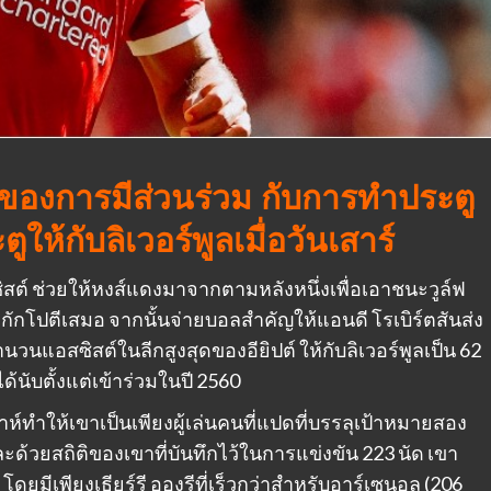
ของการมีส่วนร่วม กับการทำประตู
ูให้กับลิเวอร์พูลเมื่อวันเสาร์
ซิสต์ ช่วยให้หงส์แดงมาจากตามหลังหนึ่งเพื่อเอาชนะวูล์ฟ
ี้ กักโปตีเสมอ จากนั้นจ่ายบอลสำคัญให้แอนดี โรเบิร์ตสันส่ง
นวนแอสซิสต์ในลีกสูงสุดของอียิปต์ ให้กับลิเวอร์พูลเป็น 62
ได้นับตั้งแต่เข้าร่วมในปี 2560
ทำให้เขาเป็นเพียงผู้เล่นคนที่แปดที่บรรลุเป้าหมายสอง
ด้วยสถิติของเขาที่บันทึกไว้ในการแข่งขัน 223 นัด เขา
โดยมีเพียงเธียร์รี อองรีที่เร็วกว่าสำหรับอาร์เซนอล (206