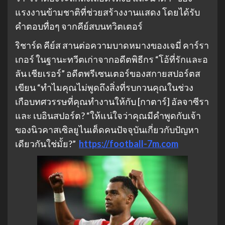
แรงงานข้ามชาติที่ช่วยสร้างงานแสดง โดยได้รับ
คําตอบทื่อๆ จากคีย์สบนทวิตเตอร์
ริชาร์ด คีย์ส สานต่อความบาดหมางของเจมี่ คาร์รา
เกอร์ ในฐานะทวีตเก่าจากอดีตพิธีกร “โอ้ที่รักและอ
ลัน เชียเรอร์” อดีตพรีเซนเตอร์ของสกายสปอร์ตส
เขียน “ทําไมคุณไม่พูดถึงสิ่งที่รบกวนคุณในช่วง
เกือบทศวรรษที่คุณทํางานให้กับ [กาตาร์] อัลจาซีรา
และ เบอินสปอร์ต? “ให้แน่ใจว่าคุณมีคําพูดกับเจ้า
ของนิวคาสเซิลยูไนเต็ดคนปัจจุบันเกี่ยวกับปัญหา
เดียวกันใช่มั้ย?”
https://football-7m.com