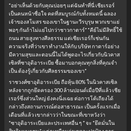
“อย่าเห็นด้วยกับคุณบ่อยๆ แต่ฉันทําที่นี่ เชียเรอร์
เป็นคนหน้าซื่อใจ คดที่สมบูรณ์กับทั้งหมดนี้ ฉลอง
เจ้าของสโมสร ของเขาในฐานะวีรบุรุษ พวกเขาแย่
พอๆ กันถ้าไม่แย่ไปกว่าชาวกาตาร์” “คีย์ไม่มีสิทธิ์ใช้
ถนน สายสูงทางศีลธรรม แต่เชียเรอร์ก็เช่นกัน
ความจริงที่ว่าเขา ทํางานให้กับ บริษัท กาตาร์อย่าง
มีความสุขและตอนนี้ไม่ได้พูดอะไรเกี่ยวกับนิวคาส
เซิลที่ซาอุดิอาระเบีย ซื้อมาบอกคุณทุกสิ่งที่คุณจํา
เป็น ต้องรู้เกี่ยวกับศีลธรรมของเขา”
ราชวงศ์ซาอุดิอาระเบีย ถือหุ้น 80% ในนิวคาสเซิล
หลังจากถูกยึดครอง 300 ล้านปอนด์เมื่อปีที่แล้ว เชีย
เรอร์ซึ่งส่วนใหญ่ ยังคงนิ่งเฉย ต่อการโต้เถียงได้
กล่าวถึงสถานการณ์ต่อสาธารณะ เป็นครั้งแรกเมื่อ
เดือนที่แล้ว เขากล่าวว่าในขณะที่เขาหวังว่า
“ซาอุดิอาระเบียและประเทศอื่น ๆ ” จะ “ยึดมั่นใน
สิทธิมนุษยชน” แต่ดูเหมือนว่าเขาจะปกป้อง การ