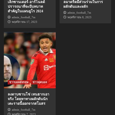
เล็กซานเดอร์-อาร์โนลด์
ลมาดริดมีส่วนร่วมในการ
ปรารถนาที่จะมีบทบาท
ผลักดันและผลัก
สำคัญในแผนยูโร 2024
admin_football_7m
admin_football_7m
พฤศจิกายน 8, 2023
พฤศจิกายน 17, 2023
ข่าวบอลอังกฤษ
ข่าวฟุตบอล
ลงดาบซานโช่ เทนฮากเอา
จริง โดยหาทางผลักดันนัก
เตะรายนี้ออกจากสโมสร
admin_football_7m
พฤศจิกายน 7, 2023