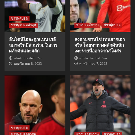
ข่าวฟุตบอล
ข่าวฟุตบอลล่าสุด
ข่าวบอลอังกฤษ
ข่าวฟุตบอล
อันโตนิโอจะถูกแบน เรอั
ลงดาบซานโช่ เทนฮากเอา
ลมาดริดมีส่วนร่วมในการ
จริง โดยหาทางผลักดันนัก
ผลักดันและผลัก
เตะรายนี้ออกจากสโมสร
admin_football_7m
admin_football_7m
พฤศจิกายน 8, 2023
พฤศจิกายน 7, 2023
ข่าวฟุตบอล
ข่าวฟุตบอลล่าสุด
ข่าวบอลอังกฤษ
ข่าวฟุตบอล