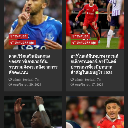
ข่าวฟุตบอล
ข่าวฟุตบอล
ข่าวฟุตบอลล่าสุด
ข่าวฟุตบอลล่าสุด
คาลเวิร์ตเลวินข้อตกลง
อาร์โนลด์มีบทบาท เทรนต์
ของสตาร์เอฟเวอร์ตัน
อเล็กซานเดอร์-อาร์โนลด์
รวบรวมจังหวะหลังจากการ
ปรารถนาที่จะมีบทบาท
หักคะแนน
สำคัญในแผนยูโร 2024
admin_football_7m
admin_football_7m
พฤศจิกายน 29, 2023
พฤศจิกายน 17, 2023