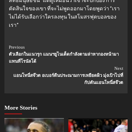
ตัดสินใจของเขา ที่จะไม่พูดออกมาโดยพูดว่า “เรา
ไม่ได้รับเลือกว่าใครลงทุน ในสโมสรฟุตบอลของ
เรา”
Continue
Previous
ตัวเลือกในแนวรุก แมนฯยูไนเต็ดกําลังตามล่าหากองหน้ามา
Reading
แทนที่โรนัลโด้
Next
แอนโทนี่สจ๊วต อเบอร์ดีนประณามการเหยียดผิว มุ่งเป้าไปที่
กัปตันแอนโทนี่สจ๊วต
More Stories