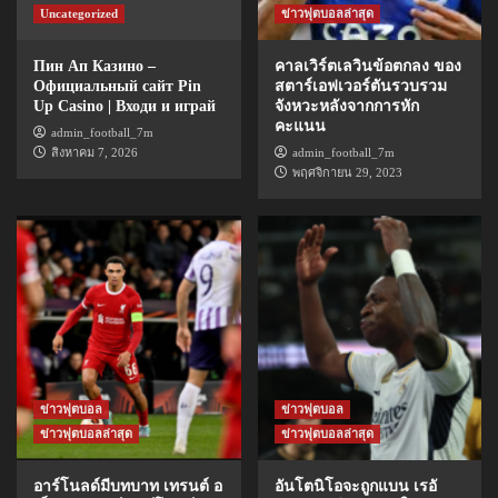
Uncategorized
ข่าวฟุตบอลล่าสุด
Пин Ап Казино –
คาลเวิร์ตเลวินข้อตกลง ของ
Официальный сайт Pin
สตาร์เอฟเวอร์ตันรวบรวม
Up Casino | Входи и играй
จังหวะหลังจากการหัก
คะแนน
admin_football_7m
สิงหาคม 7, 2026
admin_football_7m
พฤศจิกายน 29, 2023
ข่าวฟุตบอล
ข่าวฟุตบอล
ข่าวฟุตบอลล่าสุด
ข่าวฟุตบอลล่าสุด
อาร์โนลด์มีบทบาท เทรนต์ อ
อันโตนิโอจะถูกแบน เรอั