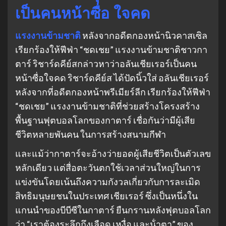
เป็นคนหน้าซื่อ ใจคด
แรงงานข้ามชาติ
หลังจากอดีตกองหน้านิวคาสเซิล
เรียกร้องให้ฟีฟ่า “ชดเชย” แรงงานข้ามชาติชาวกา
ตาร์ ริชาร์ดคีย์สกล่าวหาว่าอลันเชียเรอร์เป็นคน
หน้าซื่อใจคด ริชาร์ดคีย์ส ได้ปัดนิ้วใส่ อลันเชียเรอร์
หลังจากที่อดีตกองหน้าพรีเมียร์ลีก เรียกร้องให้ฟีฟ่า
“ชดเชย” แรงงานข้ามชาติที่ช่วยสร้างโครงสร้าง
พื้นฐานฟุตบอลโลกของกาตาร์ เชื่อกันว่ามีผู้เสีย
ชีวิตหลายพันคน ในการสร้างสนามกีฬา
และแม้ว่ากาตาร์จะอ้างว่ายอดผู้เสียชีวิตเป็นตัวเลข
หลักเดียว แต่สื่อตะวันตกใช้เวลาส่วนใหญ่ในการ
แข่งขันโดยเน้นถึงความกังวลเกี่ยวกับการละเมิด
สิทธิมนุษยชนในประเทศ เชียเรอร์ ซึ่งเป็นหนึ่งใน
แกนนําของบีบีซีในกาตาร์ ยืนกรานหลังฟุตบอลโลก
ว่า “เราต้องระลึกถึงเลือด เหงื่อ และน้ําตา” ของ