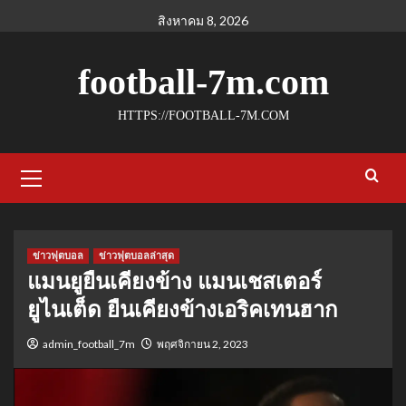
Skip
สิงหาคม 8, 2026
to
content
football-7m.com
HTTPS://FOOTBALL-7M.COM
Primary
Menu
ข่าวฟุตบอล
ข่าวฟุตบอลล่าสุด
แมนยูยืนเคียงข้าง แมนเชสเตอร์
ยูไนเต็ด ยืนเคียงข้างเอริคเทนฮาก
admin_football_7m
พฤศจิกายน 2, 2023