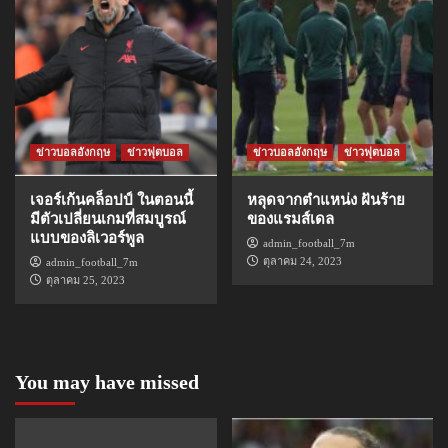
ข่าวบอลอังกฤษ
ข่าวฟุตบอล
ข่าวบอลอังกฤษ
ข่าวฟุตบอล
เจอร์เก้นคล็อปป์ ในตอนนี้
หลุดจากตำแหน่ง ฝันร้าย
มีตัวเปลี่ยนเกมที่สมบูรณ์
ของแรมส์เดล
แบบของลิเวอร์พูล
admin_football_7m
ตุลาคม 24, 2023
admin_football_7m
ตุลาคม 25, 2023
You may have missed