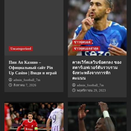
ข่าวฟุตบอล
Uncategorized
ข่าวฟุตบอลล่าสุด
Пин Ап Казино –
คาลเวิร์ตเลวินข้อตกลง ของ
Официальный сайт Pin
สตาร์เอฟเวอร์ตันรวบรวม
Up Casino | Входи и играй
จังหวะหลังจากการหัก
คะแนน
admin_football_7m
สิงหาคม 7, 2026
admin_football_7m
พฤศจิกายน 29, 2023