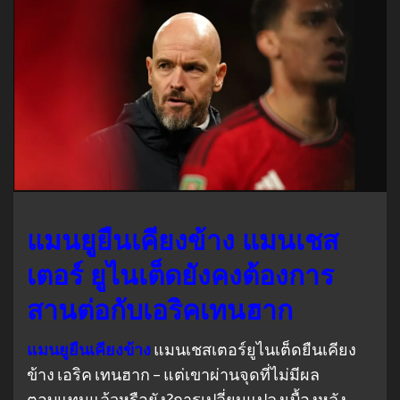
แมนยูยืนเคียงข้าง แมนเชส
เตอร์ ยูไนเต็ดยังคงต้องการ
สานต่อกับเอริคเทนฮาก
แมนยูยืนเคียงข้าง
แมนเชสเตอร์ยูไนเต็ดยืนเคียง
ข้าง เอริค เทนฮาก – แต่เขาผ่านจุดที่ไม่มีผล
ตอบแทนแล้วหรือยัง?การเปลี่ยนแปลงเบื้องหลัง