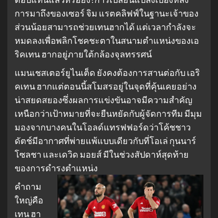
การมาถึงของเซอร์ จิม แรตคลิฟฟ์ในฐานะเจ้าของ
ส่วนน้อยสามารถช่วยเทนฮากได้ แต่เวลากําลังจะ
หมดลงเพื่อพลิกโชคชะตาในสนามตําแหน่งของเอ
ริคเทน ฮากอยู่ภายใต้กล้องจุลทรรศน์
แมนเชสเตอร์ยูไนเต็ด ยังคงต้องการสานต่อกับ เอริ
คเทน ฮากแต่ตอนนี้สโมสรอยู่ในจุดที่คุ้นเคยอย่าง
น่าสยดสยองซึ่งผลการแข่งขันอาจมีความสําคัญ
เหนือกว่าเป้าหมายที่จะยืนหยัดกับผู้จัดการทีม มีมุม
มองจากบางคนในโอลด์แทรฟฟอร์ดว่าโค้ชชาว
ดัตช์มีอากาศที่พ่ายแพ้แบบเดียวกับที่โอเล่ กุนนาร์
โซลชา และเดวิด มอยส์ มีในช่วงสัปดาห์สุดท้าย
ของการดํารงตําแหน่ง
คําถาม
ใหญ่คือ
เทน ฮา