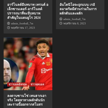
อาร์โนลด์มีบทบาท เทรนต์ อ
อันโตนิโอจะถูกแบน เรอั
เล็กซานเดอร์-อาร์โนลด์
ลมาดริดมีส่วนร่วมในการ
ปรารถนาที่จะมีบทบาท
ผลักดันและผลัก
สำคัญในแผนยูโร 2024
admin_football_7m
admin_football_7m
พฤศจิกายน 8, 2023
พฤศจิกายน 17, 2023
ข่าวบอลอังกฤษ
ข่าวฟุตบอล
ลงดาบซานโช่ เทนฮากเอา
จริง โดยหาทางผลักดันนัก
เตะรายนี้ออกจากสโมสร