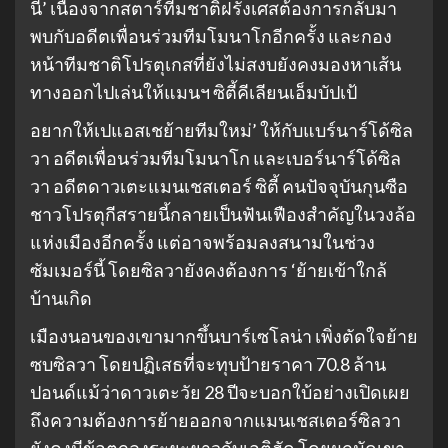
นี้’ เนื่องจากสตาร์ทีมชาติฝรั่งเศสต้องการกลับมา
พบกับอดีตเพื่อนร่วมทีมโมนาโกอีกครั้ง และกอง
หน้าทีมชาติโปรตุเกสที่ยังไม่สงบยังคงมองหาเส้น
ทางออกไปเล่นให้แมนฯ ซิตี้คีเลียนเอ็มบัปเป้
อยากให้เปแอสเชย้ายทีมใหม่’ ให้กับแบร์นาร์โด้ซิล
วา อดีตเพื่อนร่วมทีมโมนาโก และเบอร์นาร์โด้ซิล
วา อดีตดาวเตะแมนเชสเตอร์ ซิตี้ คนปัจจุบันกุนซือ
ชาวโปรตุกีสรายนี้กลายเป็นฟันเฟืองสําคัญในวงล้อ
แห่งเมืองอีกครั้ง แต่อาจพร้อมลงสนามในช่วง
ซัมเมอร์นี้ โดยซิลวายังคงต้องการ ‘ย้ายเข้าใกล้
บ้านเกิด
เมืองนอนของเขามากขึ้นบาร์เซโลน่า เพิ่งตัดใจย้าย
ซบซิลวา โดยปฏิเสธที่จะทุบป้ายราคา 70.8 ล้าน
ปอนด์แม้ว่าดาวเตะวัย 28 ปีจะบอกใบ้อย่างเปิดเผย
ถึงความต้องการย้ายออกจากแมนเชสเตอร์ซิลวา