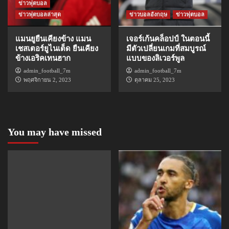
ข่าวฟุตบอล
ข่าวฟุตบอลล่าสุด
ข่าวบอลอังกฤษ
ข่าวฟุตบอล
แมนยูยืนเคียงข้าง แมน
เจอร์เก้นคล็อปป์ ในตอนนี้
เชสเตอร์ยูไนเต็ด ยืนเคียง
มีตัวเปลี่ยนเกมที่สมบูรณ์
ข้างเอริคเทนฮาก
แบบของลิเวอร์พูล
admin_football_7m
admin_football_7m
พฤศจิกายน 2, 2023
ตุลาคม 25, 2023
You may have missed