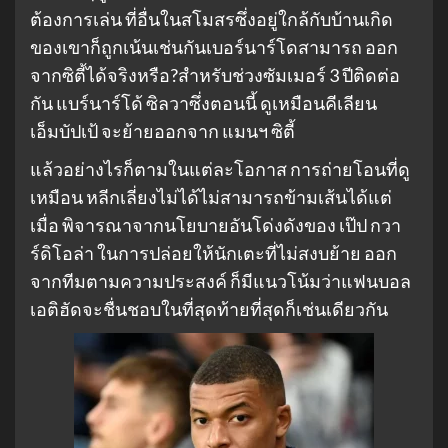
ต้องการเล่น ที่อื่นในสโมสรซึ่งอยู่ใกล้กับบ้านเกิด
ของเขาก็ถูกเน้นเช่นกันเบอร์นาร์โดสามารถ ออก
จากซิตี้ได้จริงหรือ?สําหรับช่วงซัมเมอร์ 3 ปีติดต่อ
กัน แบร์นาร์โด้ ซิลวาซึ่งตอนนี้ ดูเหมือนคีเลียน
เอ็มบัปเป้ จะย้ายออกจาก แมนฯ ซิตี้
แล้วอย่างไรก็ตามในแต่ละโอกาส การถ่ายโอนที่ดู
เหมือน หลีกเลี่ยงไม่ได้ไม่สามารถข้ามเส้นได้แต่
เมื่อ พิจารณาจากนโยบายอันโด่งดังของ เป๊ป กวา
ร์ดิโอล่า ในการปล่อยให้นักเตะที่ไม่สงบย้าย ออก
จากทีมตามความประสงค์ ก็มีแนวโน้มว่าแฟนบอล
เอติฮัดจะชื่นชอบในที่สุดท้ายที่สุดก็เช่นเดียวกัน