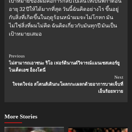
เป้าหมายของผมคือการกลับไปเล่นให้เบนฟิก้าตอน
อายุ 32 ปีให้ได้มากที่สุด วันนี้ฉันคิดอย่างไร ขึ้นอยู่
กับสิ่งที่เกิดขึ้นในฤดูร้อนหน้าผมจะไม่โกหก มัน
ไม่ใช่สิ่งที่ผมไม่คิด ฉันคิดเกี่ยวกับมันทุกปี มันเป็น
เป้าหมายเสมอ
Continue
Previous
ไม่สามารถเอาชนะ ริโอ เฟอร์ดินานด์วิจารณ์แมนเชสเตอร์ยู
Reading
ไนเต็ดเอซ อ็องโตนี่
Next
ใจจดใจจ่อ สโตนส์เดินกะโผลกกะเผลกด้วยอาการบาดเจ็บที่
เอ็นร้อยหวาย
More Stories