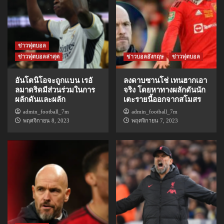
ข่าวฟุตบอล
ข่าวฟุตบอลล่าสุด
ข่าวบอลอังกฤษ
ข่าวฟุตบอล
อันโตนิโอจะถูกแบน เรอั
ลงดาบซานโช่ เทนฮากเอา
ลมาดริดมีส่วนร่วมในการ
จริง โดยหาทางผลักดันนัก
ผลักดันและผลัก
เตะรายนี้ออกจากสโมสร
admin_football_7m
admin_football_7m
พฤศจิกายน 8, 2023
พฤศจิกายน 7, 2023