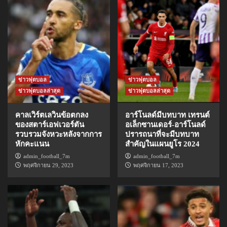
ข่าวฟุตบอล
ข่าวฟุตบอล
ข่าวฟุตบอลล่าสุด
ข่าวฟุตบอลล่าสุด
คาลเวิร์ตเลวินข้อตกลง
อาร์โนลด์มีบทบาท เทรนต์
ของสตาร์เอฟเวอร์ตัน
อเล็กซานเดอร์-อาร์โนลด์
รวบรวมจังหวะหลังจากการ
ปรารถนาที่จะมีบทบาท
หักคะแนน
สำคัญในแผนยูโร 2024
admin_football_7m
admin_football_7m
พฤศจิกายน 29, 2023
พฤศจิกายน 17, 2023