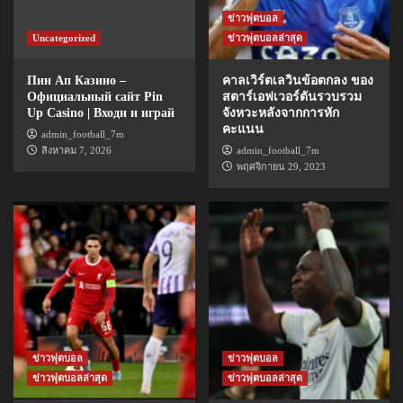
ข่าวฟุตบอล
Uncategorized
ข่าวฟุตบอลล่าสุด
Пин Ап Казино –
คาลเวิร์ตเลวินข้อตกลง ของ
Официальный сайт Pin
สตาร์เอฟเวอร์ตันรวบรวม
Up Casino | Входи и играй
จังหวะหลังจากการหัก
คะแนน
admin_football_7m
สิงหาคม 7, 2026
admin_football_7m
พฤศจิกายน 29, 2023
ข่าวฟุตบอล
ข่าวฟุตบอล
ข่าวฟุตบอลล่าสุด
ข่าวฟุตบอลล่าสุด