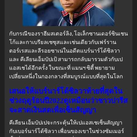
กับกรณีของราฮีมสเตอร์ลิง, โอเล็กซานเดอร์ซินเชน
โก้และกาเบรียลเชซุสและเช่นเดียวกับเฟร์ราน
ตอร์เรสและลีรอยซาเน่ในอดีตแบร์นาร์โด้ซิลวา
และ คีเลียนเอ็มบัปเป้ สามารถกลับมารวมตัวกับเป
แอสเชได้อีกครั้ง ในขณะที่ แมนฯ ซิตี้ พยายาม
เปลี่ยนหนึ่งในกองกลางที่สมบูรณ์แบบที่สุดในโลก
เสนอให้แบร์นาร์โด้ซิลวาท้ายที่สุดใน
ช่วงฤดูร้อนปี2022ดูเหมือนว่าชาวปารีส
จะสาดเงินสดเพื่อเซ็นสัญญา
คีเลียน เอ็มบัปเปจะกระตุ้นให้เปแอสเชเซ็นสัญญา
กับเบอร์นาร์โด้ซิลวา เพื่อนของเขาในช่วงซัมเมอร์