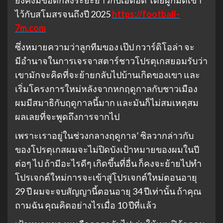
ยังคงมีข้อตกลงระยะยาวกับเอติฮัด โดยผูกมัดเขา
ไว้กับสโมสรจนถึงปี 2025
https://football-
7m.com
ซึ่งหมายความว่าลูกทีมของ เป๊ป กวาร์ดิโอล่า จะ
มีอํานาจในการเจรจาสตาร์ชาวโปรตุเกสยอมรับว่า
เขามักจะคิดที่จะย้ายกลับไปบ้านเกิดของเขา และ
เริ่มโครงการใหม่หลังจากหกฤดูกาลกับชาวเมือง
ผมมีสมาธิกับฤดูกาลนี้มาก และมันก็ไม่สมเหตุสม
ผลเลยที่จะพูดถึงการจากไป
เพราะเราอยู่ในช่วงกลางฤดูกาล’ ซิลวากล่าวกับ
ของโปรตุเกสผมจะไม่ปิดบังเป้าหมายของผมในปี
ต่อๆ ไป ถ้ามีอะไรดีๆ เกิดขึ้นที่อื่น ก็คงจะย้ายไปทํา
โปรเจกต์ใหม่การจะเข้าสู่โปรเจกต์ใหม่ตอนอายุ
29 ปี ผมจะจบสัญญานี้ตอนอายุ 34 ปีเท่านั้น ถ้าคุณ
ถามฉัน คุณคิดอย่างไรเมื่อ 10 ปีที่แล้ว