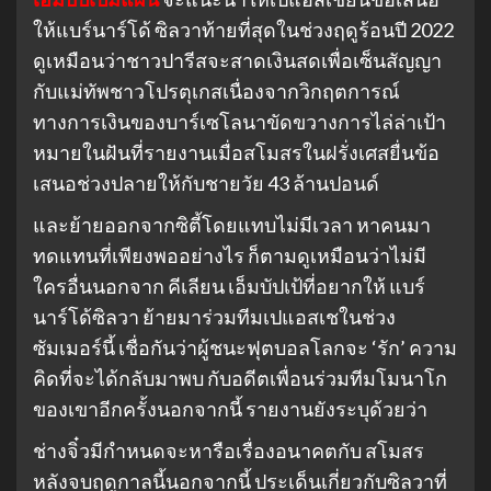
ให้แบร์นาร์โด้ ซิลวาท้ายที่สุดในช่วงฤดูร้อนปี 2022
ดูเหมือนว่าชาวปารีสจะสาดเงินสดเพื่อเซ็นสัญญา
กับแม่ทัพชาวโปรตุเกสเนื่องจากวิกฤตการณ์
ทางการเงินของบาร์เซโลนาขัดขวางการไล่ล่าเป้า
หมายในฝันที่รายงานเมื่อสโมสรในฝรั่งเศสยื่นข้อ
เสนอช่วงปลายให้กับชายวัย 43 ล้านปอนด์
และย้ายออกจากซิตี้โดยแทบไม่มีเวลา หาคนมา
ทดแทนที่เพียงพออย่างไร ก็ตามดูเหมือนว่าไม่มี
ใครอื่นนอกจาก คีเลียน เอ็มบัปเป้ที่อยากให้ แบร์
นาร์โด้ซิลวา ย้ายมาร่วมทีมเปแอสเชในช่วง
ซัมเมอร์นี้ เชื่อกันว่าผู้ชนะฟุตบอลโลกจะ ‘รัก’ ความ
คิดที่จะได้กลับมาพบ กับอดีตเพื่อนร่วมทีมโมนาโก
ของเขาอีกครั้งนอกจากนี้ รายงานยังระบุด้วยว่า
ช่างจิ๋วมีกําหนดจะหารือเรื่องอนาคตกับ สโมสร
หลังจบฤดูกาลนี้นอกจากนี้ ประเด็นเกี่ยวกับซิลวาที่