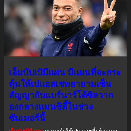
เอ็มบัปเป้มีแผน มีแผนที่จะกระ
ตุ้นให้เปแอสเชพยายามเซ็น
สัญญากับแบร์นาร์โด้ซิลวาก
องกลางแมนซิตี้ในช่วง
ซัมเมอร์นี้
เอ็มบัปเป้มีแผน
จะแนะนําให้เปแอสเชยื่นข้อเสนอ