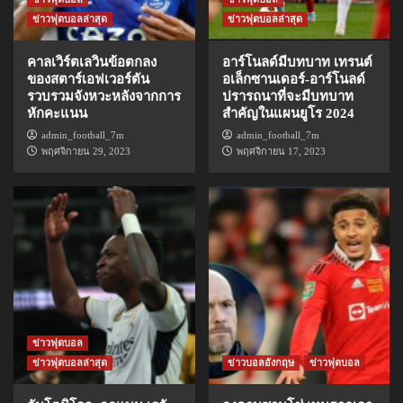
ข่าวฟุตบอลล่าสุด
ข่าวฟุตบอลล่าสุด
คาลเวิร์ตเลวินข้อตกลง
อาร์โนลด์มีบทบาท เทรนต์
ของสตาร์เอฟเวอร์ตัน
อเล็กซานเดอร์-อาร์โนลด์
รวบรวมจังหวะหลังจากการ
ปรารถนาที่จะมีบทบาท
หักคะแนน
สำคัญในแผนยูโร 2024
admin_football_7m
admin_football_7m
พฤศจิกายน 29, 2023
พฤศจิกายน 17, 2023
ข่าวฟุตบอล
ข่าวฟุตบอลล่าสุด
ข่าวบอลอังกฤษ
ข่าวฟุตบอล