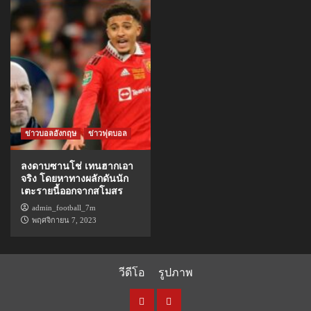
ข่าวบอลอังกฤษ
ข่าวฟุตบอล
ลงดาบซานโช่ เทนฮากเอา
จริง โดยหาทางผลักดันนัก
เตะรายนี้ออกจากสโมสร
admin_football_7m
พฤศจิกายน 7, 2023
วีดีโอ
รูปภาพ