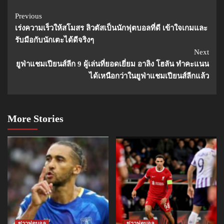
Continue
Previous
เร่งความเร็วให้สโมสร ลิวตัสเป็นนักฟุตบอลที่ดี เข้าใจเกมและ
Reading
รับมือกับนักเตะได้ดีจริงๆ
Next
ยูฟ่าแชมเปียนส์ลีก 9 ผู้เล่นที่ยอดเยี่ยม อาลิง โฮลัน ทำคะแนน
ได้เหนือกว่าในยูฟ่าแชมเปียนส์ลีกแล้ว
More Stories
ข่าวฟุตบอล
ข่าวฟุตบอล