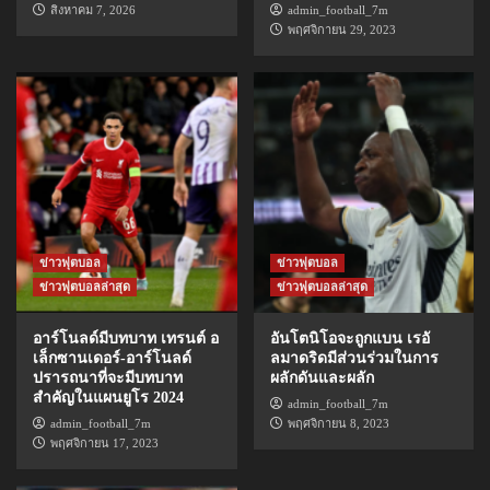
สิงหาคม 7, 2026
admin_football_7m
พฤศจิกายน 29, 2023
ข่าวฟุตบอล
ข่าวฟุตบอล
ข่าวฟุตบอลล่าสุด
ข่าวฟุตบอลล่าสุด
อาร์โนลด์มีบทบาท เทรนต์ อ
อันโตนิโอจะถูกแบน เรอั
เล็กซานเดอร์-อาร์โนลด์
ลมาดริดมีส่วนร่วมในการ
ปรารถนาที่จะมีบทบาท
ผลักดันและผลัก
สำคัญในแผนยูโร 2024
admin_football_7m
admin_football_7m
พฤศจิกายน 8, 2023
พฤศจิกายน 17, 2023