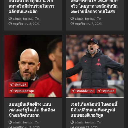
อันโตนิโอจะถูกแบน เรอั
ลงดาบซานโช่ เทนฮากเอา
ลมาดริดมีส่วนร่วมในการ
จริง โดยหาทางผลักดันนัก
ผลักดันและผลัก
เตะรายนี้ออกจากสโมสร
admin_football_7m
admin_football_7m
พฤศจิกายน 8, 2023
พฤศจิกายน 7, 2023
ข่าวฟุตบอล
ข่าวฟุตบอลล่าสุด
ข่าวบอลอังกฤษ
ข่าวฟุตบอล
แมนยูยืนเคียงข้าง แมน
เจอร์เก้นคล็อปป์ ในตอนนี้
เชสเตอร์ยูไนเต็ด ยืนเคียง
มีตัวเปลี่ยนเกมที่สมบูรณ์
ข้างเอริคเทนฮาก
แบบของลิเวอร์พูล
admin_football_7m
admin_football_7m
พฤศจิกายน 2, 2023
ตุลาคม 25, 2023