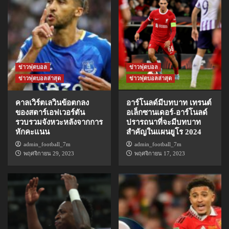
ข่าวฟุตบอล
ข่าวฟุตบอล
ข่าวฟุตบอลล่าสุด
ข่าวฟุตบอลล่าสุด
คาลเวิร์ตเลวินข้อตกลง
อาร์โนลด์มีบทบาท เทรนต์
ของสตาร์เอฟเวอร์ตัน
อเล็กซานเดอร์-อาร์โนลด์
รวบรวมจังหวะหลังจากการ
ปรารถนาที่จะมีบทบาท
หักคะแนน
สำคัญในแผนยูโร 2024
admin_football_7m
admin_football_7m
พฤศจิกายน 29, 2023
พฤศจิกายน 17, 2023