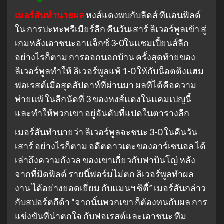
เมอร์สันทำนายผล
หงส์แดงพบกับลีดส์ ที่แอนฟิลด์
ใน การปะทะพรีเมียร์ลีก คืนวันเสาร์ ลิเวอร์พูลเข้า สู่
เกมหลังเอาชนะอาแจ็กซ์ 3-0ในแชมเปี้ยนส์ลีก
อย่างไรก็ตาม การออกนอกบ้าน ครั้งสุดท้ายของ
ลิเวอร์พูลทำให้ ลิเวอร์พูลแพ้ 1-0 ให้กับน็อตติงแฮม
ฟอเรสต์เมื่อสุดสัปดาห์ที่ผ่านมา ผลที่ได้คือความ
พ่ายแพ้ ในลีกนัดที่ 3 ของหงส์แดงในแคมเปญนี้
และทำให้พวกเขา อยู่อันดับที่แปดในตารางลีก
เมอร์สันทำนายว่า ลิเวอร์พูลจะชนะ 3-0 ในคืนวัน
เสาร์ อย่างไรก็ตาม อดีตดาวเตะของอาร์เซนอล ได้
เล่าถึงความกังวล ของเขาเกี่ยวกับฟาบินโญ่ หลัง
จากที่มิดฟิลด์ รายนี้ฟอร์มไม่ตก ลิเวอร์พูลทำผล
งาน ได้อย่างยอดเยี่ยม กับแมนฯ ซิตี้” เมอร์สันกล่าว
กับสปอร์ตกีด้า “จากนั้นพวกเขา ก็ต้องทนกับผล การ
แข่งขันที่น่าตกใจ กับฟอเรสต์และเอาชนะ ทีม