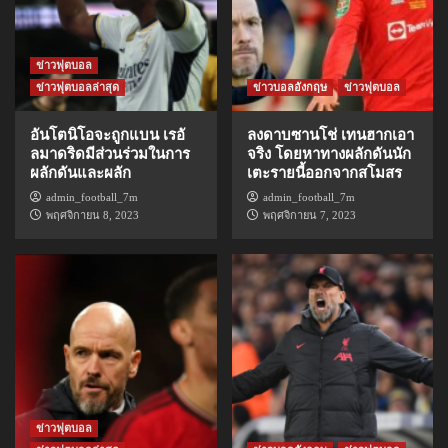
ข่าวฟุตบอล
ข่าวฟุตบอลล่าสุด
ข่าวบอลอังกฤษ
ข่าวฟุตบอล
อันโตนิโอจะถูกแบน เรอั
ลงดาบซานโช่ เทนฮากเอา
ลมาดริดมีส่วนร่วมในการ
จริง โดยหาทางผลักดันนัก
ผลักดันและผลัก
เตะรายนี้ออกจากสโมสร
admin_football_7m
admin_football_7m
พฤศจิกายน 8, 2023
พฤศจิกายน 7, 2023
ข่าวฟุตบอล