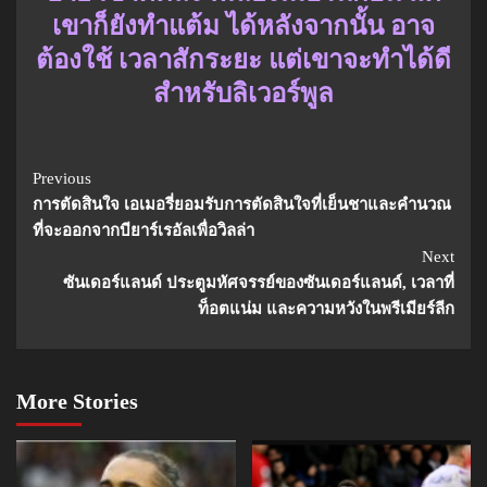
เขาก็ยังทำแต้ม ได้หลังจากนั้น อาจ
ต้องใช้ เวลาสักระยะ แต่เขาจะทำได้ดี
สำหรับลิเวอร์พูล
Continue
Previous
การตัดสินใจ เอเมอรี่ยอมรับการตัดสินใจที่เย็นชาและคำนวณ
Reading
ที่จะออกจากบียาร์เรอัลเพื่อวิลล่า
Next
ซันเดอร์แลนด์ ประตูมหัศจรรย์ของซันเดอร์แลนด์, เวลาที่
ท็อตแน่ม และความหวังในพรีเมียร์ลีก
More Stories