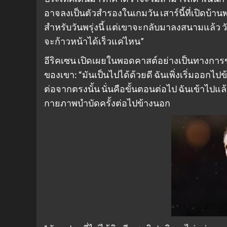
อาจลงเป็นตัวสำรองในเกมวัน เสาร์นี้ที่เปิดบ้านพ
สำหรับวันพรุ่งนี้ แต่เขาจะกลับมาลงสนามแล้ว วั
จะก้าวหน้าได้เร็วแค่ไหน”
อีริคเซน เปิดเผยในพอดคาสต์อย่างเป็นทางการขอ
ของเขา: “มันเป็นไปได้ด้วยดี ฉันเพิ่งเริ่มออ
ต่อจากตรงนั้น นั่นคือขั้นตอนต่อไป ฉันเข้าไปแ
กายภาพบำบัดครั้งต่อไปข้างนอก