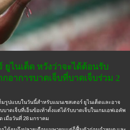
ูไนเต็ด หวังว่าจะได้ต้อนรับ
จากอาการบาดเจ็บที่บาดเจ็บร่วม 2
เต็มรูปแบบในวันนี้สำหรับแมนเชสเตอร์ ยูไนเต็ดและอาจ
บบาดเจ็บที่เอ็นข้อเท้าตั้งแต่ได้รับบาดเจ็บในเกมเอฟเอคัพ
ด เมื่อวันที่ 28 มกราคม
รได้จนถึงปลายเดือนเมษายนแต่ก็ฟื้นตัวก่อนกำหนด และ