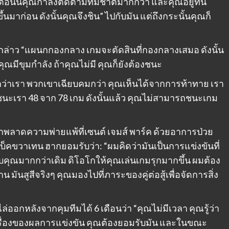
ะตอนนี้คุณกำลังติดตามทีมชาติมากกว่า และคุณอยู่ที่นี่
้นมาก่อน ดังนั้นคุณจึงชิน” ไปกับมัน แต่ถึงกระนั้นคุณก็
 กล่าว “แผนกกองกลาง เกมจะตัดสินที่กองกลางเสมอ ดังนั้น
ุณมีขุมกำลัง ถ้าคุณไม่มี คุณก็ยังต้องชนะ
ว่าเรา พวกเขาเฉียบคมกว่า คุณเห็นได้จากการท้าทาย เรา
าชนะเรา 48 จาก 78 เกม ดังนั้นแล้ว คุณไม่สามารถชนะเกม
พลาดความพ่ายแพ้ที่เซนต์ เจมส์ พาร์ค ด้วยอาการป่วย
แบ็คขวาเทน ฮากยอมรับว่า: “ผมคิดว่ามันเป็นการแข่งขันที่
บคุณมากกว่าเดิม ดิโอโกให้คุณเล่นเกมรุกมากขึ้น ผมต้อง
 มันสูสีจริงๆ คุณมองไปที่ภาระของคู่ต่อสู้เพื่อจัดการสิ่ง
่ออกหลังจากคุมทีมได้ 6 เดือนว่า “คุณไม่มีเวลา คุณรู้ว่า
นเรื่องของผลการแข่งขัน คุณต้องยอมรับมัน และในขณะ