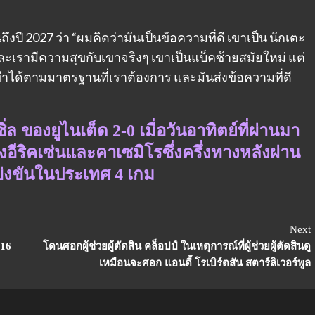
ึงปี 2027 ว่า “ผมคิดว่ามันเป็นข้อความที่ดี เขาเป็น นักเตะ
และเรามีความสุขกับเขาจริงๆ เขาเป็นแบ็คซ้ายสมัยใหม่ แต่
าทำได้ตามมาตรฐานที่เราต้องการ และมันส่งข้อความที่ดี
่ล ของยูไนเต็ด 2-0 เมื่อวันอาทิตย์ที่ผ่านมา
อีริคเซ่นและคาเซมิโรซึ่งครึ่งทางหลังผ่าน
่งขันในประเทศ 4 เกม
Next
 16
โดนศอกผู้ช่วยผู้ตัดสิน คล็อปป์ ในเหตุการณ์ที่ผู้ช่วยผู้ตัดสินดู
เหมือนจะศอก แอนดี้ โรเบิร์ตสัน สตาร์ลิเวอร์พูล