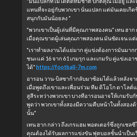
“มันแปลกที่ไม่ได้ติดทีมชาติ ปกติคุณไม่อยู่ แล
แทนที่จะอยู่กับพวกเขา นั่นแปลก แต่มันเคยเกิดขึ
สนุกกับมันน้อยลง ”
“พวกเขาเป็นผู้เล่นที่มีคุณภาพสองคน” เทน ฮาก
เมื่อคุณขาดผู้เล่นคุณภาพสองคน มันชัดเจน แต่ค
“เราทำผลงานได้แย่มาก คู่แข่งต้องการมันมากก
ชนะแค่ 16 จาก 61 เกมรุก และเกมรับ คู่แข่งเอ
ได้”
https://football-7m.com
อารอน วาน-บิสซาก้ากลับมาซ้อมได้แล้วหลังจาก
เมื่อพูดถึงเขาและเพื่อนร่วม ทีม ดิโอโก ดาโลต์
สูสีระหว่างพวกเขา บางทีอารอนอาจให้เกมรับกั
พูดว่า พวกเขาทั้งสองมีความคืบหน้าในทั้งสองด้าน
นั้น”
เทน ฮาก กล่าว ถึงเกรแฮม พอตเตอร์ซึ่งถูกเชลซีไล
คุณต้องได้รับผลการแข่งขัน ฟุตบอลชั้นนำเป็