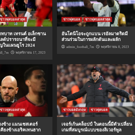
ข่าวฟุตบอลล่าสุด
ข่าวฟุตบอล
ข่าวฟุตบอลล่าสุด
ีบทบาท เทรนต์ อเล็กซาน
อันโตนิโอจะถูกแบน เรอัลมาดริดมี
นลด์ปรารถนาที่จะมี
ส่วนร่วมในการผลักดันและผลัก
ญในแผนยูโร 2024
admin_football_7m
พฤศจิกายน 8, 2023
all_7m
พฤศจิกายน 17, 2023
ข่าวฟุตบอลล่าสุด
ข่าวบอลอังกฤษ
ข่าวฟุตบอล
ยงข้าง แมนเชสเตอร์
เจอร์เก้นคล็อปป์ ในตอนนี้มีตัวเปลี่ยน
นเคียงข้างเอริคเทนฮาก
เกมที่สมบูรณ์แบบของลิเวอร์พูล