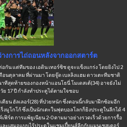
ะหว่างการไถ่ถอนหลังจากออกสตาร์ต
กัน แต่ทีมของ เอดิน เทอร์ซิช ดูจะแข็งแกร่ง โดยยิงไป 2
เดือนตุลาคม ที่ผ่านมา โดยจู๊ด เบลลิงแฮม ดาวเตะทีมชาติ
นาทีสุดท้ายของกองหน้าแอนโธนี่ โมเดสเต้(34) อาจยังไม่
งวัย 17 ปี กําลังทําประตูได้ตามใจชอบ
ียน ฮัลเลอร์(28) ที่ป่วยหนัก ซึ่งตอนนี้กลับมาฝึกซ้อมอีก
งมูโกโก้ ซึ่งเป็นนักเตะในฟุตบอลโลกก็ยิงประตูในลีกได้ 4
งค์เฟิร์ต การแพ้ยูเนียน 2-0 ตามมาอย่างรวดเร็วด้วยการรื้อ
แล้วและเสมอแบบไร้ประตูในแชมเปี้ยนส์ลีกกับแมนเชสเตอร์