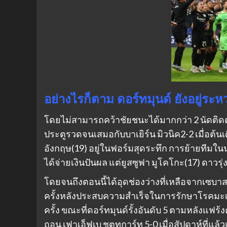
อย่างไรก็ตาม ดอร์ทมุนด์ ยังอยู่ร
โดยไม่สามารถคว้าชัยชนะได้มากกว่า 2 นัดติดต่อ
ประตูรวดจนเสมอกับบาเยิร์น มิวนิค2-2 เมื่อต้น
อังกฤษ(19) อยู่ในฟอร์มสุดระทึก การย้ายทีมใน
ได้จ่ายเงินปันผล แต่ยูสซูฟา มูโคโกะ(17) ดาวรุ่
โดยจนถึงตอนนี้ได้อุดช่องว่างที่เหลือจากเซบาสเต
ครั้งหลังประสบความสําเร็จในการรักษาโรคมะเร็
ครั้ง ขณะที่ดอร์ทมุนด์รั้งอันดับ 5 ตามหลังแฟร้
ถอน เฟาเอ็ฟเบ ชตุทการ์ท 5-0 เมื่อสัปดาห์ที่