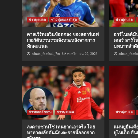
ข่าวฟุตบอล
ข่าวฟุตบอลล่าสุด
ข่าวฟุตบอล
คาลเวิร์ตเลวินข้อตกลง ของสตาร์เอฟ
อาร์โนลด์ม
เวอร์ตันรวบรวมจังหวะหลังจากการ
เดอร์-อาร์โ
หักคะแนน
บทบาทสำคั
admin_football_7m
พฤศจิกายน 29, 2023
admin_footb
ข่าวบอลอังกฤษ
ข่าวฟุตบอล
ข่าวฟุตบอล
ลงดาบซานโช่ เทนฮากเอาจริง โดย
แมนยูยืนเคี
หาทางผลักดันนักเตะรายนี้ออกจาก
ยูไนเต็ด ยื