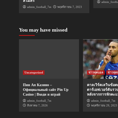
สโมสร
admin_footb
admin_football_7m
พฤศจิกายน 7, 2023
You may have missed
Uncategorized
ข่าวฟุตบอล
ข่าวฟุต
Пин Ап Казино –
คาลเวิร์ตเลวินข้อ
Официальный сайт Pin Up
ตาร์เอฟเวอร์ตันรว
Casino | Входи и играй
หลังจากการหักคะ
admin_football_7m
admin_football_7m
สิงหาคม 7, 2026
พฤศจิกายน 29, 2023