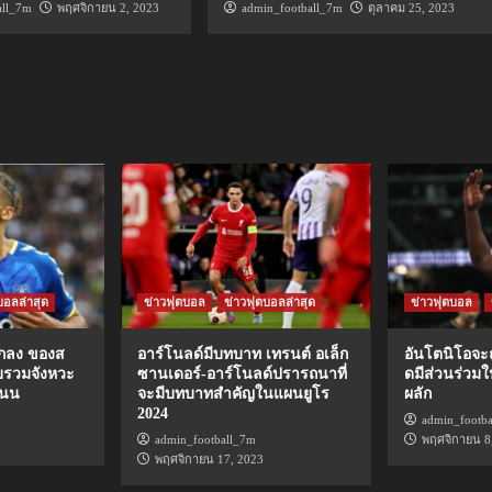
all_7m
พฤศจิกายน 2, 2023
admin_football_7m
ตุลาคม 25, 2023
บอลล่าสุด
ข่าวฟุตบอล
ข่าวฟุตบอลล่าสุด
ข่าวฟุตบอล
ตกลง ของส
อาร์โนลด์มีบทบาท เทรนต์ อเล็ก
อันโตนิโอจะ
บรวมจังหวะ
ซานเดอร์-อาร์โนลด์ปรารถนาที่
ดมีส่วนร่วม
แนน
จะมีบทบาทสำคัญในแผนยูโร
ผลัก
2024
admin_footb
admin_football_7m
พฤศจิกายน 8
พฤศจิกายน 17, 2023