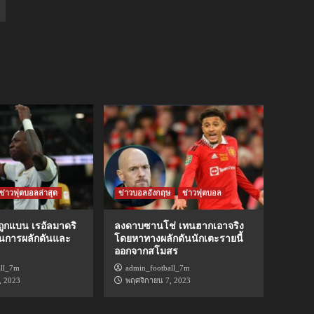
ข่าวฟุตบอลล่าสุด
ข่าวบอลอังกฤษ
ข่าวฟุตบอล
ถูกแบน เรอัลมาดริ
ลงดาบซานโช่ เทนฮากเอาจริง
ในการผลักดันและ
โดยหาทางผลักดันนักเตะรายนี้
ออกจากสโมสร
all_7m
admin_football_7m
, 2023
พฤศจิกายน 7, 2023