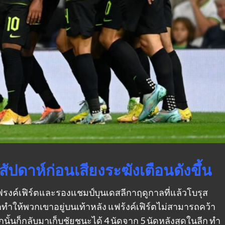
่สัปดาห์ก่อนเสียงระฆังเตือนดังขึ้น
แฟรงค์เฟิร์ตและรองแชมป์บุนเดสลีกาฤดูกาลที่แล้วโบรุส
าทําให้พวกเขาอยู่บนเท้าหลัง แฟร้งค์เฟิร์ตไม่สามารถคว้า
นั้นก็กลับมาเก็บชัยชนะได้ 4 นัดจาก 5 นัดหลังสุดในลีก ทํา