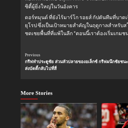
ซิตี้ผู้ยิ่งใหญ่ในวันอังคาร
ดอร์ทมุนด์ ที่ยังไร้มาร์โก รอยส์ กัปตันทีมที่บา
ยุโรป ซึ่งเป็นเป้าหมายสําคัญในฤดูกาลสําหรับ
ชดเชยพื้นที่ที่แพ้ในลีก “ตอนนี้เราต้องเริ่มเก
Continue
Previous
กรีฟทําประตูชัย ส่วนหัวปลายของอเล็กซ์ กรีฟผนึกชัยชน
Reading
ส่งบัดดี้กลับไปที่สี่
More Stories