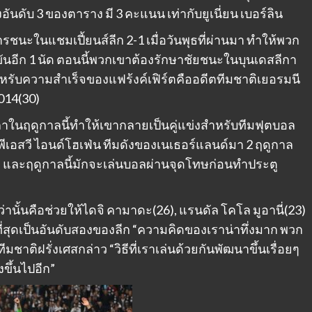
งอันดับ 3 ของตาราง มี 3 คะแนน เท่ากับยูเนี่ยน เบอร์ลิน
รชนะในแชมเปี้ยนส์ลีก 2-1 เมื่อวันพุธที่ผ่านมา ทําให้พวก
ันอีก 1 นัด ตอนนี้พวกเขาต้องรักษาชัยชนะในบุนเดสลีกา
าหรับความสําเร็จของแฟร้งค์เฟิร์ตคืออดีตทีมชาติเยอรมนี
014(30)
กาในฤดูกาลนี้ทําให้เขากลายเป็นคู่แข่งสําหรับทีมฟุตบอล
ีเอสวี ไอนด์โฮเฟ่น ทีมดังของเนเธอร์แลนด์มา 2 ฤดูกาล
์ต และฤดูกาลนี้มักจะเล่นบอลผ่านจุดโทษก่อนทําประตู
ญกว่านั้นคือช่วยให้ไดจิ คามาดะ(26), แรนดัล โคโล มูอานี่(23)
ที่สุดเป็นอันดับสองของลีก “ความคิดของเราน่าทึ่งมาก พวก
ชาติฝรั่งเศสกล่าว “วิธีที่เราเล่นด้วยกันพัฒนาขึ้นเรื่อยๆ
ขึ้นไปอีก”