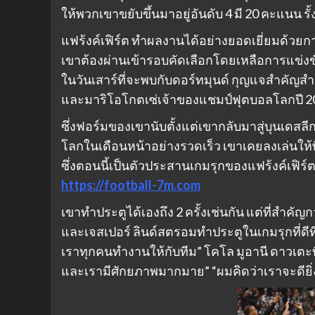
ให้พวกเขาขยับขึ้นมาอยู่อันดับ 4 มี 20 คะแนน รั้
แฟร้งค์เฟิร์ต ทําผลงานได้อย่างยอดเยี่ยมด้วยกา
เขาต้องผ่านเข้ารอบคัดเลือกโดยเหลือการแข่งข
ในวันเสาร์ที่จะพบกับดอร์ทมุนด์ กุญแจสําคัญสํ
และมาริโอโกตเซ่เจ้าของแชมป์ฟุตบอลโลกปี 2
ซึ่งฟอร์มของเขานับตั้งแต่เขากลับมาสู่บุนเดสลี
โลกในเดือนหน้าอย่างรวดเร็ว เขาเคยลงเล่นให้พ
ซึ่งตอนนี้เป็นตัวประสานเกมรุกของแฟร้งค์เฟิร
https://football-7m.com
เขาทําประตูได้เองถึง 2 ครั้งเช่นกัน แต่ที่สําคั
และเจสเปอร์ ลินด์สตรอมทําประตูในเกมรุกที่ดี
เราทุกคนทํางานให้กับทีม” โคโล มูอานี ดาวเตะทีม
และเรามีศักยภาพมากมาย” “ผมคิดว่าเราจะดียิ่ง