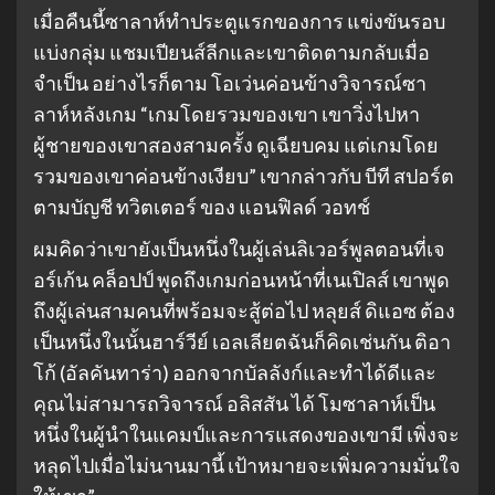
เมื่อคืนนี้ซาลาห์ทำประตูแรกของการ แข่งขันรอบ
แบ่งกลุ่ม แชมเปียนส์ลีกและเขาติดตามกลับเมื่อ
จำเป็น อย่างไรก็ตาม โอเว่นค่อนข้างวิจารณ์ซา
ลาห์หลังเกม “เกมโดยรวมของเขา เขาวิ่งไปหา
ผู้ชายของเขาสองสามครั้ง ดูเฉียบคม แต่เกมโดย
รวมของเขาค่อนข้างเงียบ” เขากล่าวกับ บีที สปอร์ต
ตามบัญชี ทวิตเตอร์ ของ แอนฟิลด์ วอทช์
ผมคิดว่าเขายังเป็นหนึ่งในผู้เล่นลิเวอร์พูลตอนที่เจ
อร์เก้น คล็อปป์ พูดถึงเกมก่อนหน้าที่เนเปิลส์ เขาพูด
ถึงผู้เล่นสามคนที่พร้อมจะสู้ต่อไป หลุยส์ ดิแอซ ต้อง
เป็นหนึ่งในนั้นฮาร์วีย์ เอลเลียตฉันก็คิดเช่นกัน ติอา
โก้ (อัลคันทาร่า) ออกจากบัลลังก์และทำได้ดีและ
คุณไม่สามารถวิจารณ์ อลิสสัน ได้ โมซาลาห์เป็น
หนึ่งในผู้นำในแคมป์และการแสดงของเขามี เพิ่งจะ
หลุดไปเมื่อไม่นานมานี้ เป้าหมายจะเพิ่มความมั่นใจ