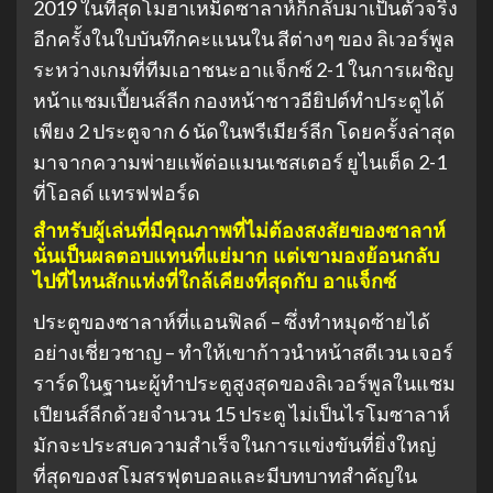
2019 ในที่สุดโมฮาเหม็ดซาลาห์ก็กลับมาเป็นตัวจริง
อีกครั้งในใบบันทึกคะแนนใน สีต่างๆ ของ ลิเวอร์พูล
ระหว่างเกมที่ทีมเอาชนะอาแจ็กซ์ 2-1 ในการเผชิญ
หน้าแชมเปี้ยนส์ลีก กองหน้าชาวอียิปต์ทำประตูได้
เพียง 2 ประตูจาก 6 นัดในพรีเมียร์ลีก โดยครั้งล่าสุด
มาจากความพ่ายแพ้ต่อแมนเชสเตอร์ ยูไนเต็ด 2-1
ที่โอลด์ แทรฟฟอร์ด
สำหรับผู้เล่นที่มีคุณภาพที่ไม่ต้องสงสัยของซาลาห์
นั่นเป็นผลตอบแทนที่แย่มาก แต่เขามองย้อนกลับ
ไปที่ไหนสักแห่งที่ใกล้เคียงที่สุดกับ อาแจ็กซ์
ประตูของซาลาห์ที่แอนฟิลด์ – ซึ่งทำหมุดซ้ายได้
อย่างเชี่ยวชาญ – ทำให้เขาก้าวนำหน้าสตีเวน เจอร์
ราร์ดในฐานะผู้ทำประตูสูงสุดของลิเวอร์พูลในแชม
เปียนส์ลีกด้วยจำนวน 15 ประตู ไม่เป็นไรโมซาลาห์
มักจะประสบความสำเร็จในการแข่งขันที่ยิ่งใหญ่
ที่สุดของสโมสรฟุตบอลและมีบทบาทสำคัญใน