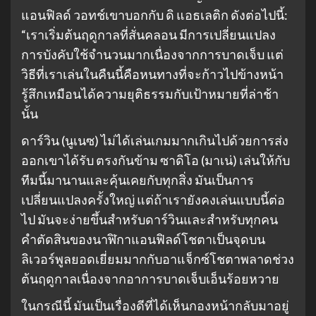
แอนฟิลด์ วอทช์เขาบอกกับ ดิ แอธเลติก ดังต่อไปนี้:
“เราเริ่มต้นฤดูกาลที่สั่นคลอน มีการเปลี่ยนแปลง
การบังคับใช้จำนวนมากเนื่องจากการบาดเจ็บ แต่
วิธีที่เราเล่นในคืนนี้คือหนทางที่จะก้าวไปข้างหน้า
รู้สึกเหมือนได้ความยุติธรรมกับเป้าหมายที่ล่าช้า
นั้น
ดาร์วิน (นูเนซ) ไม่ได้เล่นเกมมากเกินไปด้วยการส่ง
ออกเขาได้รับ ตรงกันข้าม ซาดิโอ (มาเน่) เล่นให้กับ
ทีมนี้มานานและคุ้นเคยกับทุกสิ่ง มันเป็นการ
เปลี่ยนแปลงครั้งใหญ่ แต่ถ้าเรายังคงเล่นแบบนี้ต่อ
ไป มันจะง่ายขึ้นสำหรับดาร์วินและสำหรับทุกคน
คำตัดสินของนาฬิกาแอนฟิลด์โชตาเป็นจุดบน
ลิเวอร์พูลยอดเยี่ยมมากกับอาแจ็กซ์โชตาพลาดช่วง
ต้นฤดูกาลเนื่องจากอาการบาดเจ็บเอ็นร้อยหวาย
ในกรณีนี้ มันเป็นเรื่องดีที่ได้เห็นกองหน้ากลับมาอยู่