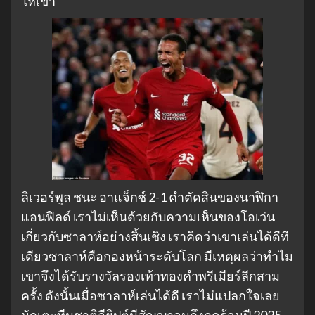
ให้เขา”
ลิเวอร์พูล ชนะ อาแจ็กซ์ 2-1 คำตัดสินของนาฬิกา
แอนฟิลด์ เราไม่เห็นด้วยกับความเห็นของโอเว่น
เกี่ยวกับซาลาห์อย่างสิ้นเชิง เราคิดว่าเขาเล่นได้ดีที
เดียวซาลาห์คือกองหน้าระดับโลก มีเหตุผลว่าทำไม
เขาจึงได้รับรางวัลรองเท้าทองคำพรีเมียร์ลีกสาม
ครั้ง ดังนั้นเมื่อซาลาห์เล่นได้ดี เราไม่แปลกใจเลย