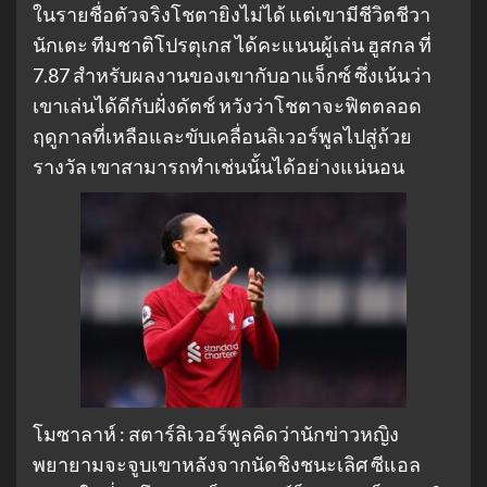
ในรายชื่อตัวจริงโชตายิงไม่ได้ แต่เขามีชีวิตชีวา
นักเตะ ทีมชาติโปรตุเกส ได้คะแนนผู้เล่น ฮูสกล ที่
7.87 สำหรับผลงานของเขากับอาแจ็กซ์ ซึ่งเน้นว่า
เขาเล่นได้ดีกับฝั่งดัตช์ หวังว่าโชตาจะฟิตตลอด
ฤดูกาลที่เหลือและขับเคลื่อนลิเวอร์พูลไปสู่ถ้วย
รางวัล เขาสามารถทำเช่นนั้นได้อย่างแน่นอน
โมซาลาห์ : สตาร์ลิเวอร์พูลคิดว่านักข่าวหญิง
พยายามจะจูบเขาหลังจากนัดชิงชนะเลิศ ซีแอล