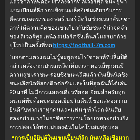
แล้วซาลาห์พูดอะไรหลังจากที่ ลิเวอร์พูล ชนะ ยูฟ่า
แชมเปียนส์ลีก รอบชิงชนะเลิศ? เช่นเดียวกับการ
ตีความเจตนาของ ฟอร์เนอร์ ผิดในช่วงเวลาสั้น ๆซา
ลาห์ให้ความคิดของเขาเกี่ยวกับชัยชนะที่น่าจดจำ
ของ ลิเวอร์พูล เหนือ สเปอร์ส ซึ่งเห็นสโมสรยกถ้วย
ยุโรปเป็นครั้งที่หก
https://football-7m.com
“บอกตามตรง ผมไม่รู้จะพูดอะไร”ซาลาห์ที่ปลื้มปิติ
กล่าวหลังจากเป่านกหวีดเต็มเวลา ตอนนี้ทุกคนมี
ความสุข เราชนะรอบชิงชนะเลิศแล้ว มันเป็นนัดชิง
ชนะเลิศนัดที่สองติดต่อกัน และในที่สุดฉันก็ได้เล่น
90 นาที ไม่มีการแสดงเดี่ยวที่ยอดเยี่ยมสำหรับทุก
คน แต่ทีมทั้งหมดยอดเยี่ยมในคืนนี้ ขอแสดงความ
ยินดีกับพวกเราทุกคนและแฟน ๆ ทั่วโลก ฉันเสีย
สละอย่างมากในอาชีพการงาน โดยเฉพาะอย่างยิ่ง
การปล่อยให้พ่อแม่ของฉันในไคโรเล่นฟุตบอล
“การเป็นอียิปต์ในแชมเปี้ยนส์ลีก มันเหลือเชื่อมาก