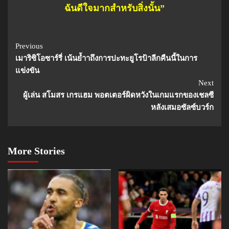
ฉันดีใจมากสำหรับสิ่งนั้น”
Continue
Previous
เมาริซิโอซาร์รี่ เน้นย้ำาถึงการปะทะยูโรป้าลีกคืนนี้ในการ
Reading
แข่งขัน
Next
ผู้เล่น สโมสร เกรแฮม พอตเตอร์ผิดหวังในเกมแรกของเชลซี
หลังเสมอซัลซ์บวร์ก
More Stories