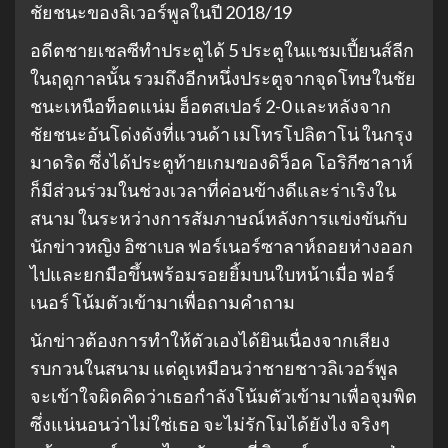
ชัยชนะของลิเวอร์พูลในปี 2018/19
อดีตชายเชลซีทำประตูได้ 5 ประตูในแชมเปี้ยนส์ลีก
ในฤดูกาลนั้น รวมถึงอีกหนึ่งประตูจากจุดโทษในชัย
ชนะเหนือท็อตแน่ม ฮ็อตสเปอร์ 2-0 และหลังจาก
ชัยชนะอันโด่งดังที่แวนด้า เมโทรโปลิตาโน่ ในกรุง
มาดริด ซึ่งได้ประตูท้ายเกมของดิว็อค โอริกีซาลาห์
ก็มีส่วนร่วมในช่วงเวลาที่ค่อนข้างดีและร่าเริงใน
สนาม ในระหว่างการสัมภาษณ์หลังการแข่งขันกับ
นักข่าวหญิง อิซาเบล ฟอร์เนอร์ซาลาห์ถอยห่างออก
ไปและยกมือขึ้นพร้อมรอยยิ้มบนใบหน้าเมื่อ ฟอร์
เนอร์ โน้มตัวเข้ามาเพื่อถามคำถาม
นักข่าวต้องการทำให้ตัวเองได้ยินเนื่องจากเสียง
รบกวนในสนาม แต่ดูเหมือนว่าชายชาวลิเวอร์พูล
จะเข้าใจผิดคิดว่าเธอกำลังโน้มตัวเข้ามาเพื่อจุมพิต
ซึ่งแน่นอนว่าไม่ใช่เธอ จะไม่รักโมได้ยังไง จริงๆ