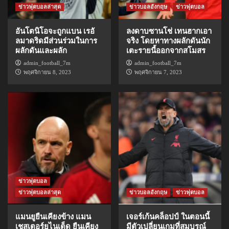
ข่าวฟุตบอลล่าสุด
ข่าวบอลอังกฤษ
ข่าวฟุตบอล
อันโตนิโอจะถูกแบน เรอั
ลงดาบซานโช่ เทนฮากเอา
ลมาดริดมีส่วนร่วมในการ
จริง โดยหาทางผลักดันนัก
ผลักดันและผลัก
เตะรายนี้ออกจากสโมสร
admin_football_7m
admin_football_7m
พฤศจิกายน 8, 2023
พฤศจิกายน 7, 2023
ข่าวฟุตบอล
ข่าวฟุตบอลล่าสุด
ข่าวบอลอังกฤษ
ข่าวฟุตบอล
แมนยูยืนเคียงข้าง แมน
เจอร์เก้นคล็อปป์ ในตอนนี้
เชสเตอร์ยูไนเต็ด ยืนเคียง
มีตัวเปลี่ยนเกมที่สมบูรณ์