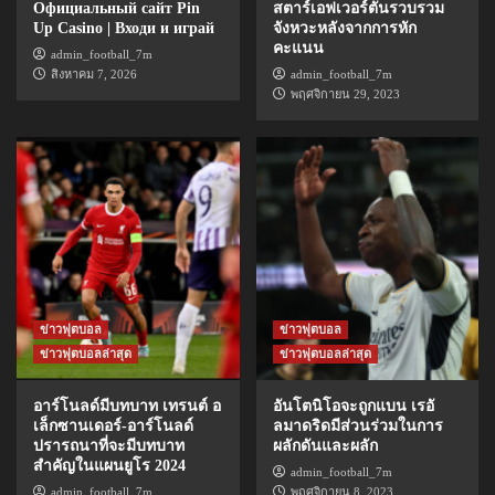
Официальный сайт Pin
สตาร์เอฟเวอร์ตันรวบรวม
Up Casino | Входи и играй
จังหวะหลังจากการหัก
คะแนน
admin_football_7m
สิงหาคม 7, 2026
admin_football_7m
พฤศจิกายน 29, 2023
ข่าวฟุตบอล
ข่าวฟุตบอล
ข่าวฟุตบอลล่าสุด
ข่าวฟุตบอลล่าสุด
อาร์โนลด์มีบทบาท เทรนต์ อ
อันโตนิโอจะถูกแบน เรอั
เล็กซานเดอร์-อาร์โนลด์
ลมาดริดมีส่วนร่วมในการ
ปรารถนาที่จะมีบทบาท
ผลักดันและผลัก
สำคัญในแผนยูโร 2024
admin_football_7m
admin_football_7m
พฤศจิกายน 8, 2023