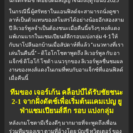
นักเตะทีมชาติอียิปต์มีสัญญาจนถึงฤดูร้อนปี 2025
ในกรณีนี้ ผู้ศรัทธาในแอนฟิลด์จะสามารถนั่งดูซา
ลาห์เป็นตัวแทนของสโมสรได้อย่างน้อยอีกสองสาม
ปี ลิเวอร์พูลจำเป็นต้องชนะเมื่อคืนนี้จริงๆ หงส์แดง
แพ้เกมแรกในแชมเปียนส์ลีกรอบแบ่งกลุ่ม 4-1 ให้
กับนาโปลีนอกบ้านเมื่อสัปดาห์ที่แล้ว “แนวทางที่เรา
เล่นในคืนนี้” – ดิโอโกโชตาพูดถึง ลิเวอร์พูล กับ อา
แจ็กซ์ ดิโอโก้ โชต้า แนวรุกของ ลิเวอร์พูลชื่นชมผล
งานของหงส์แดงในเกมที่พบกับอาแจ็กซ์ที่แอนฟิลด์
เมื่อคืนนี้
ทีมของ เจอร์เก้น คล็อปป์ได้รับชัยชนะ
2-1 จากฝั่งดัตช์เพื่อเริ่มต้นแคมเปญ ยู
ฟ่าแชมเปียนส์ลีก รอบ แบ่งกลุ่ม
หลังเกมโชตามีเรื่องดีๆ มากมายที่จะพูดถึงเพื่อน
ร่วมทีมของเขา ตามที่อ้างโดย บัญชี ทวิตเตอร์ ของ