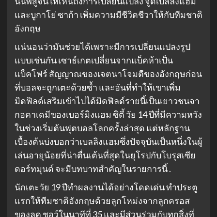
นั้นพิสูจน์ให้เห็นถึงการเปลี่ยนแปลง จู๊ดเบลลิงแฮม
และบูกาโย่ ซาก้า เพิ่มความมีชีวิตชีวาให้กับทีมชาติ
อังกฤษ
แน่นอนว่ามันช่วยได้เพราะมีการเปลี่ยนแปลงรูป
แบบเช่นกัน เซาธ์เกตเปลี่ยนจากแบ็คห้าเป็น
แบ็คโฟร์ สัญญาณของเจตนาโจมตีของอังกฤษก่อน
ที่บอลจะถูกเตะด้วยซ้ำ และอันที่ทำให้เขาเพิ่ม
มิดฟิลด์เสริมเข้าไปได้มิดฟิลด์รายนี้เป็นเยาวชนจา
กอคาเดมีของเบอร์มิงแฮม ซิตี้ วัย 14 ปีที่มีความหวัง
ในช่วงเริ่มต้นฟุตบอลโลกครั้งล่าสุด แต่หลักฐาน
เบื้องต้นบ่งบอกว่าเบลลิงแฮมซึ่งปัจจุบันเป็นหนึ่งในผู้
เล่นอายุน้อยที่น่าตื่นเต้นที่สุดในยุโรปกับโบรุสเซีย
ดอร์ทมุนด์ จะมีบทบาทสำคัญในรายการนี้ .
นักเตะวัย 19 ปีทำผลงานได้อย่างโดดเด่น ทำประตู
แรกให้ทีมชาติอังกฤษด้วยลูกโหม่งจากลูกครอส
ของลุค ชอว์ในนาทีที่ 35 และมีส่วนร่วมกับทุกสิ่งที่