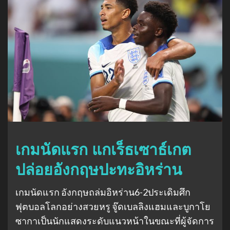
เกมนัดแรก แกเร็ธเซาธ์เกต
ปล่อยอังกฤษปะทะอิหร่าน
เกมนัดแรก อังกฤษถล่มอิหร่าน6-2ประเดิมศึก
ฟุตบอลโลกอย่างสวยหรู จู๊ดเบลลิงแฮมและบูกาโย
ซากาเป็นนักแสดงระดับแนวหน้าในขณะที่ผู้จัดการ