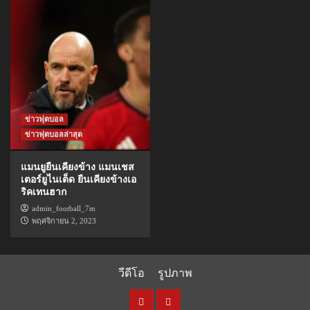
ข่าวฟุตบอล
ข่าวฟุตบอลล่าสุด
แมนยูยืนเคียงข้าง แมนเชส
เตอร์ยูไนเต็ด ยืนเคียงข้างเอ
ริคเทนฮาก
admin_football_7m
พฤศจิกายน 2, 2023
วีดีโอ
รูปภาพ