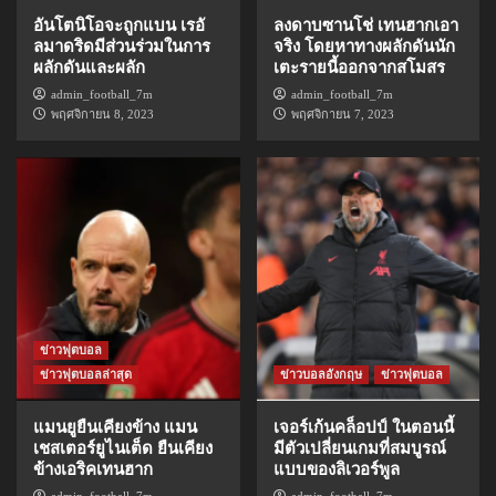
อันโตนิโอจะถูกแบน เรอั
ลงดาบซานโช่ เทนฮากเอา
ลมาดริดมีส่วนร่วมในการ
จริง โดยหาทางผลักดันนัก
ผลักดันและผลัก
เตะรายนี้ออกจากสโมสร
admin_football_7m
admin_football_7m
พฤศจิกายน 8, 2023
พฤศจิกายน 7, 2023
ข่าวฟุตบอล
ข่าวฟุตบอลล่าสุด
ข่าวบอลอังกฤษ
ข่าวฟุตบอล
แมนยูยืนเคียงข้าง แมน
เจอร์เก้นคล็อปป์ ในตอนนี้
เชสเตอร์ยูไนเต็ด ยืนเคียง
มีตัวเปลี่ยนเกมที่สมบูรณ์
ข้างเอริคเทนฮาก
แบบของลิเวอร์พูล
admin_football_7m
admin_football_7m