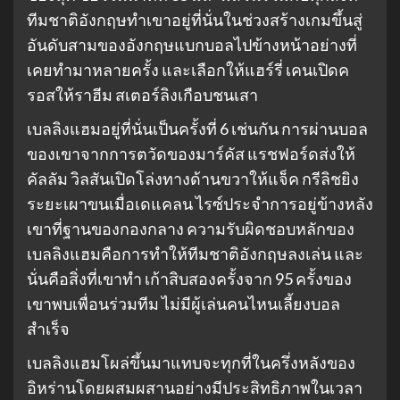
ทีมชาติอังกฤษทำเขาอยู่ที่นั่นในช่วงสร้างเกมขึ้นสู่
อันดับสามของอังกฤษแบกบอลไปข้างหน้าอย่างที่
เคยทำมาหลายครั้ง และเลือกให้แฮร์รี่ เคนเปิดค
รอสให้ราฮีม สเตอร์ลิงเกือบชนเสา
เบลลิงแฮมอยู่ที่นั่นเป็นครั้งที่ 6 เช่นกัน การผ่านบอล
ของเขาจากการตวัดของมาร์คัส แรชฟอร์ดส่งให้
คัลลัม วิลสันเปิดโล่งทางด้านขวาให้แจ็ค กรีลิชยิง
ระยะเผาขนเมื่อเดแคลน ไรซ์ประจำการอยู่ข้างหลัง
เขาที่ฐานของกองกลาง ความรับผิดชอบหลักของ
เบลลิงแฮมคือการทำให้ทีมชาติอังกฤษลงเล่น และ
นั่นคือสิ่งที่เขาทำ เก้าสิบสองครั้งจาก 95 ครั้งของ
เขาพบเพื่อนร่วมทีม ไม่มีผู้เล่นคนไหนเลี้ยงบอล
สำเร็จ
เบลลิงแฮมโผล่ขึ้นมาแทบจะทุกที่ในครึ่งหลังของ
อิหร่านโดยผสมผสานอย่างมีประสิทธิภาพในเวลา