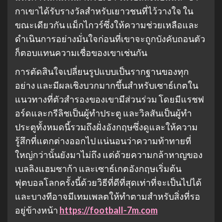
กาเขาได้รับรางวัลสำหรับเยาวชนที่ไว้วางใจ ใน
ขณะเดียวกัน แม็กไกวร์ซึ่งให้ความช่วยเหลือและ
ดำเนินการอย่างมั่นใจก่อนที่เขาจะถูกบังคับถอนตัว
ก็ตอบแทนความเชื่อของเขาเช่นกัน
การตัดสินใจเปลี่ยนรูปแบบเป็นรากฐานของทุก
อย่าง และมีผลเชิงบวกมากขึ้นสำหรับเซาธ์เกตใน
แนวทางที่ตัวสำรองของเขามีส่วนร่วม โดยมีแรชฟ
อร์ดและกรีลิชเป็นผู้ทำประตู และวิลสันเป็นผู้ทำ
ประตูทั้งหมดนี้รวมถึงฝั่งอังกฤษซึ่งดูและให้ความ
รู้สึกที่แตกต่างออกไป แน่นอนว่าความท้าทายที่
ใหญ่กว่านั้นยังมาไม่ถึง แต่ด้วยความกล้าหาญของ
เบลลิงแฮมซาก้า และเซาธ์เกตอังกฤษเริ่มต้น
ฟุตบอลโลกครั้งนี้ด้วยวิธีที่ดีที่สุดเท่าที่จะเป็นไปได้
และบางทีอาจมีเทมเพลตให้ทำตามสำหรับสิ่งที่รอ
อยู่ข้างหน้า
https://football-7m.com