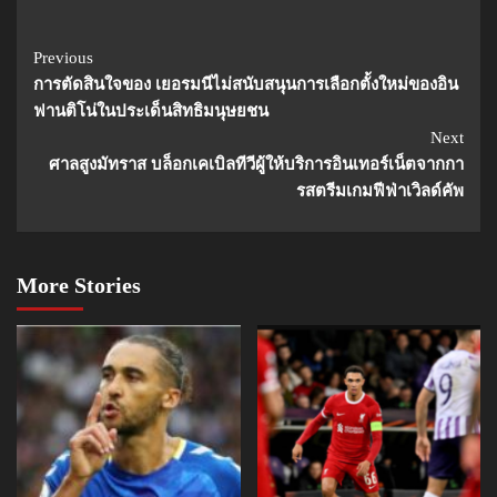
Continue
Previous
การตัดสินใจของ เยอรมนีไม่สนับสนุนการเลือกตั้งใหม่ของอิน
Reading
ฟานติโน่ในประเด็นสิทธิมนุษยชน
Next
ศาลสูงมัทราส บล็อกเคเบิลทีวีผู้ให้บริการอินเทอร์เน็ตจากกา
รสตรีมเกมฟีฟ่าเวิลด์คัพ
More Stories