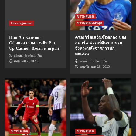
ข่าวฟุตบอล
Uncategorized
ข่าวฟุตบอลล่าสุด
Пин Ап Казино –
คาลเวิร์ตเลวินข้อตกลง ของ
Официальный сайт Pin
สตาร์เอฟเวอร์ตันรวบรวม
Up Casino | Входи и играй
จังหวะหลังจากการหัก
คะแนน
admin_football_7m
สิงหาคม 7, 2026
admin_football_7m
พฤศจิกายน 29, 2023
ข่าวฟุตบอล
ข่าวฟุตบอล