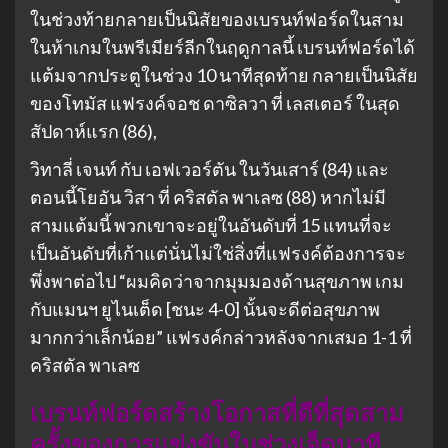
ในช่วงท้ายกลายเป็นนิสัยของเบรนท์ฟอร์ดในสาม
ในห้าเกมในพรีเมียร์ลีกในฤดูกาลนี้ เบรนท์ฟอร์ดได้
แต้มจากประตูในช่วง 10 นาทีสุดท้าย กลายเป็นนิสัย
ของโทมัส แฟรงค์จอช ดาซิลวา ที่ เลสเตอร์ ในสุด
สัปดาห์แรก (86),
วิทาลี่ เจนท์ กับ เอฟเวอร์ตัน ในวันเสาร์ (84) และ
ตอนนี้โยอัน วิสา ที่ คริสตัล พาเลซ (88) หากไม่มี
สามแต้มนี้ พวกเขาจะอยู่ในอันดับที่ 15 แทนที่จะ
เป็นอันดับที่เก้าแต่นั่นไม่ใช่สิ่งที่แฟรงค์ต้องการจะ
พึ่งพาต่อไป “ผมคิดว่าจากมุมมองด้านสุขภาพ เกม
กับแมนฯ ยูไนเต็ด [ชนะ 4-0] นั้นจะดีต่อสุขภาพ
มากกว่าเล็กน้อย” แฟรงค์กล่าวหลังจากเสมอ 1-1 ที่
คริสตัล พาเลซ
เบรนท์ฟอร์ดสร้างโอกาสที่ดีที่สุดสาม
ครั้งของการแข่งขันในช่วงเจ็ดนาที