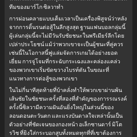
ทีมของมาร์โก ซิลวาทำ
การผ่อนคลายแบบเต็มเวลาเป็นเครื่องพิสูจน์ว่าหลัง
จากการดิ้นรนต่อสู้ในลีกสูงสุด ฐานแฟนบอลกลุ่มนี้
ผู้เล่นกลุ่มนี้จะไม่มีวันรับชัยชนะในพรีเมียร์ลีกโดย
เปล่าประโยชน์ แม้ว่าพวกเขาจะเป็นผู้ชนะที่คู่ควร
เช่นนี้ในโอกาสนี้ฟูแล่มจัดการเกมได้อย่างยอด
เยี่ยม การจู่โจมที่กระฉับกระเฉงและคล่องแคล่ว
ของพวกเขาเริ่มขัดขวางไบรท์ตัน ในขณะที่
แนวทางการต่อสู้ของพวกเขา
ในไม่กี่นาทีสุดท้ายที่บ้าคลั่งทำให้พวกเขาผ่านพ้น
เส้นชัยในชัยชนะครั้งที่สองที่สำคัญของการรณรงค์
ครั้งนี้ซิลวามีความฝันอันยิ่งใหญ่ในส่วนนี้ของ
ลอนดอนตะวันตก และแรงบันดาลใจเหล่านั้นเป็น
ตัวอย่างที่ชัดเจนของกองหน้า อเล็กซานดาร์ มิโต
รวิช ที่ยิงใส่กระบอกสูบทั้งหมดทุกที่ที่เขาต้องการ