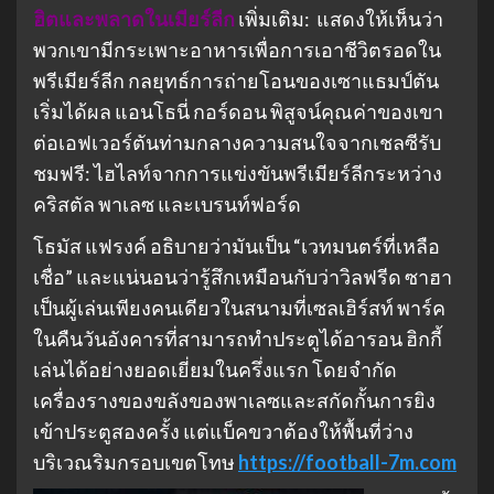
ฮิตและพลาดในเมียร์ลีก
เพิ่มเติม: แสดงให้เห็นว่า
พวกเขามีกระเพาะอาหารเพื่อการเอาชีวิตรอดใน
พรีเมียร์ลีก กลยุทธ์การถ่ายโอนของเซาแธมป์ตัน
เริ่มได้ผล แอนโธนี่ กอร์ดอน พิสูจน์คุณค่าของเขา
ต่อเอฟเวอร์ตันท่ามกลางความสนใจจากเชลซีรับ
ชมฟรี: ไฮไลท์จากการแข่งขันพรีเมียร์ลีกระหว่าง
คริสตัล พาเลซ และเบรนท์ฟอร์ด
โธมัส แฟรงค์ อธิบายว่ามันเป็น “เวทมนตร์ที่เหลือ
เชื่อ” และแน่นอนว่ารู้สึกเหมือนกับว่าวิลฟรีด ซาฮา
เป็นผู้เล่นเพียงคนเดียวในสนามที่เซลเฮิร์สท์ พาร์ค
ในคืนวันอังคารที่สามารถทำประตูได้อารอน ฮิกกี้
เล่นได้อย่างยอดเยี่ยมในครึ่งแรก โดยจำกัด
เครื่องรางของขลังของพาเลซและสกัดกั้นการยิง
เข้าประตูสองครั้ง แต่แบ็คขวาต้องให้พื้นที่ว่าง
บริเวณริมกรอบเขตโทษ
https://football-7m.com