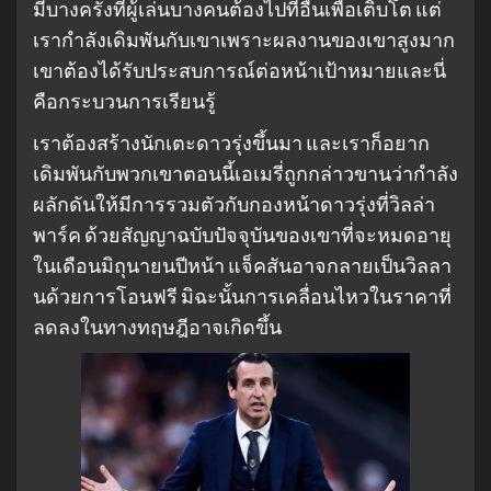
มีบางครั้งที่ผู้เล่นบางคนต้องไปที่อื่นเพื่อเติบโต แต่
เรากําลังเดิมพันกับเขาเพราะผลงานของเขาสูงมาก
เขาต้องได้รับประสบการณ์ต่อหน้าเป้าหมายและนี่
คือกระบวนการเรียนรู้
เราต้องสร้างนักเตะดาวรุ่งขึ้นมา และเราก็อยาก
เดิมพันกับพวกเขาตอนนี้เอเมรี่ถูกกล่าวขานว่ากําลัง
ผลักดันให้มีการรวมตัวกับกองหน้าดาวรุ่งที่วิลล่า
พาร์ค ด้วยสัญญาฉบับปัจจุบันของเขาที่จะหมดอายุ
ในเดือนมิถุนายนปีหน้า แจ็คสันอาจกลายเป็นวิลลา
นด้วยการโอนฟรี มิฉะนั้นการเคลื่อนไหวในราคาที่
ลดลงในทางทฤษฎีอาจเกิดขึ้น