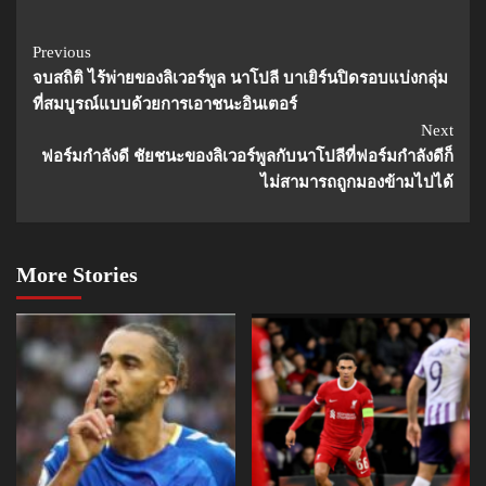
Continue
Previous
จบสถิติ ไร้พ่ายของลิเวอร์พูล นาโปลี บาเยิร์นปิดรอบแบ่งกลุ่ม
Reading
ที่สมบูรณ์แบบด้วยการเอาชนะอินเตอร์
Next
ฟอร์มกําลังดี ชัยชนะของลิเวอร์พูลกับนาโปลีที่ฟอร์มกําลังดีก็
ไม่สามารถถูกมองข้ามไปได้
More Stories