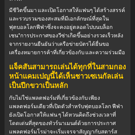
มีชีวิตขึ้นมา และเปิดโอกาสให้แฟนๆ ได้สร้างสรรค์
และรวบรวมของสะสมที่มีเอกลักษณ์ที่สุดใน
ฟุตบอลโลกฟีฟ่าซึ่งจะคงอยู่ตลอดไปบนบล็อก
เชน”การประกาศของวีซ่าเกิดขึ้นอย่างรวดเร็วหลัง
จากรายงานยืนยันว่าเครือข่ายบัตรได้ยื่นขอ
เครื่องหมายการค้าที่เกี่ยวข้องกับ และความร่วมมือ
แจ็คสันสามารถเล่นได้ทุกที่ในสามกอง
หน้าแคมเปญนี้ได้เห็นชาวเซเนกัลเล่น
เป็นปีกขวาเป็นหลัก
กับไม่ใช่แพลตฟอร์มที่เกี่ยวข้องกับ เพียง
แพลตฟอร์มเดียวที่เปิดตัวสําหรับฟุตบอลโลก ฟีฟ่า
ยังเปิดโอกาสให้แฟน ๆ ได้หวนคิดถึงช่วงเวลาที่
โดดเด่นที่สุดของทัวร์นาเมนต์ด้วยการประกาศ
แพลตฟอร์มโรม่าจะเริ่มเจรจาสัญญากับสตาร์ส