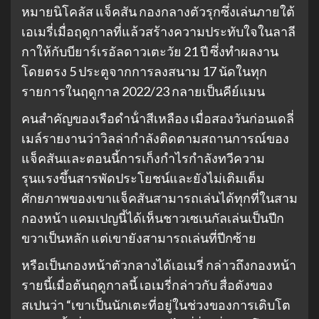
หมายนิโคลัส แจ็คสัน กองกลางตัวรุกซึ่งเล่นภายใต้
เอเมรี่เมื่อฤดูกาลที่แล้วสร้างความประทับใจในลาลี
กาให้กับบียาร์เรอัลดาวเตะวัย 21 ปี ซึ่งทําผลงาน
โดยตรง 5 ประตูจากการลงสนาม 17 นัดในทุก
รายการในฤดูกาล 2022/23 กลายเป็นคีย์แมน
คนสําคัญของเรือดําน้ําสีเหลือง เมื่อสองวันก่อนเดลี่
เมล์รายงานว่าวิลล่ากําลังติดตามสถานการณ์ของ
แจ็คสันและตอนนี้การเก็งกําไรกําลังทวีความ
รุนแรงขึ้นสารพัดประโยชน์และยังไม่เติมเต็ม
ศักยภาพของเขาแจ็คสันสามารถเล่นได้ทุกที่ในสาม
กองหน้า แคมเปญนี้ได้เห็นชาวเซเนกัลเล่นเป็นปีก
ขวาเป็นหลัก แต่เขายังสามารถเล่นที่ปีกซ้าย
หรือเป็นกองหน้าตัวกลางได้เอเมรี่ กล่าวถึงกองหน้า
รายนี้เมื่อต้นฤดูกาลนี้ เอเมรี่กล่าวกับ สื่อดังของ
สเปนว่า “เขาเป็นนักเตะที่อยู่ในช่วงของการเติบโต