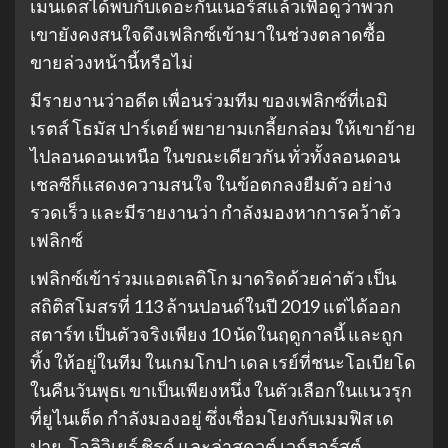
เมนเดสได้พบกับเดอะกันเนอร์สแล้วเพื่อดูว่าพวก
เขายังคงสนใจดึงเฟลิกซ์เข้ามาในช่วงตลาดซื้อ
ขายล่วงหน้านี้หรือไม่
มีรายงานว่าอดีต เพื่อนร่วมทีม ของเฟลิกซ์ที่เอมิ
เรตส์ โธมัส ปาร์เตย์ พยายามเกลี้ยกล่อม ให้เขาย้าย
ไปลอนดอนเหนือ ในขณะเดียวกัน ทั่วทั้งลอนดอน
เชลซีก็แสดงความสนใจ ในข้อตกลงยืมตัว อย่าง
รวดเร็ว และมีรายงานว่า กำลังมองหาการคว้าตัว
เฟลิกซ์
เฟลิกซ์เข้าร่วมแอตเลติโก มาดริดด้วยค่าตัว เป็น
สถิติสโมสรที่ 113 ล้านปอนด์ในปี 2019 แต่ได้ออก
สตาร์ท เป็นตัวจริงเพียง 10 นัดในฤดูกาลนี้ และถูก
ทิ้ง ให้อยู่ในทีม ในเกมโกปา เดล เรย์ที่ชนะโอเบียโด
ในคืนวันพุธเ ขาเป็นเพียงหนึ่ง ในตัวเลือกในแนวรุก
ที่ยูไนเต็ด กำลังมองอยู่ ซึ่งเชื่อมโยงกับเมมฟิส เด
ปาย, โอลิวิเยร์ ชิรูด์ และล่าสุดวูต์ เวก์ฮอร์สต์