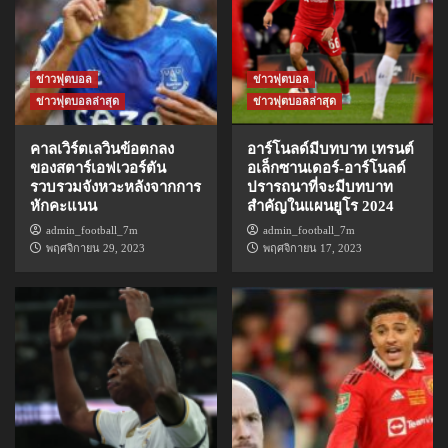
ข่าวฟุตบอล
ข่าวฟุตบอล
ข่าวฟุตบอลล่าสุด
ข่าวฟุตบอลล่าสุด
คาลเวิร์ตเลวินข้อตกลง
อาร์โนลด์มีบทบาท เทรนต์
ของสตาร์เอฟเวอร์ตัน
อเล็กซานเดอร์-อาร์โนลด์
รวบรวมจังหวะหลังจากการ
ปรารถนาที่จะมีบทบาท
หักคะแนน
สำคัญในแผนยูโร 2024
admin_football_7m
admin_football_7m
พฤศจิกายน 29, 2023
พฤศจิกายน 17, 2023