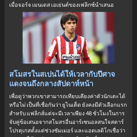
เมื่อจอร์จ เมนเดส เอเย่นต์ของเฟลิกซ์นำเสนอ
สโมสรในสเปนได้ให้เวลากับปีศาจ
แดงจนถึงกลางสัปดาห์หน้า
เพื่อดูว่าพวกเขาสามารถเทียบเคียงค่าตัวนักเตะได้
หรือไม่ เป็นที่เชื่อกันว่า ยูไนเต็ด ยังคงมีตัวเลือกแรก
สำหรับ แฟลิกส์แต่จะมีเวลาเพียง 48 ชั่วโมงในการ
จับคู่ข้อเสนอจากสโมสรอื่นอาร์เซนอลสนใจสตาร์
โปรตุเกสตั้งแต่ช่วงซัมเมอร์ และแอตเลติโกเชื่อว่า