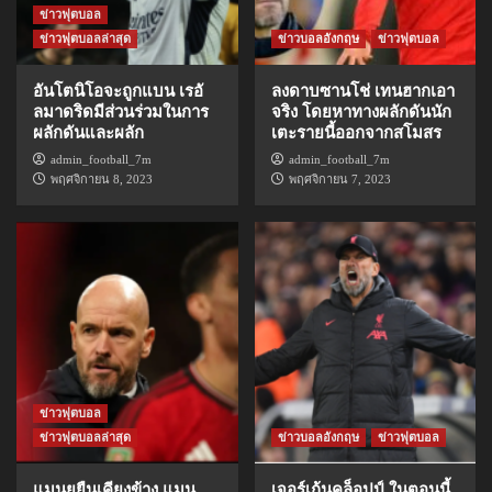
ข่าวฟุตบอล
ข่าวฟุตบอลล่าสุด
ข่าวบอลอังกฤษ
ข่าวฟุตบอล
อันโตนิโอจะถูกแบน เรอั
ลงดาบซานโช่ เทนฮากเอา
ลมาดริดมีส่วนร่วมในการ
จริง โดยหาทางผลักดันนัก
ผลักดันและผลัก
เตะรายนี้ออกจากสโมสร
admin_football_7m
admin_football_7m
พฤศจิกายน 8, 2023
พฤศจิกายน 7, 2023
ข่าวฟุตบอล
ข่าวฟุตบอลล่าสุด
ข่าวบอลอังกฤษ
ข่าวฟุตบอล
แมนยูยืนเคียงข้าง แมน
เจอร์เก้นคล็อปป์ ในตอนนี้