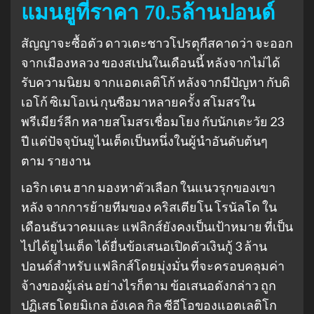
แมนยูที่ราคา 70.5ล้านปอนด์
สัญญาจะซื้อตัว ดาวเตะชาวโปรตุกีสคาดว่า จะออก
จากเมืองหลวง ของสเปนในเดือนนี้ หลังจากไม่ได้
รับความนิยม จากแอตเลติโก้ หลังจากมีปัญหา กับดิ
เอโก้ ซิเมโอเน่ กุนซือมาหลายครั้ง สโมสรใน
พรีเมียร์ลีก หลายสโมสรเชื่อมโยง กับนักเตะวัย 23
ปี แต่ปัจจุบันยูไนเต็ดเป็นหนึ่งในผู้นำอันดับต้นๆ
ตาม รายงาน
เอริก เตน ฮาก มองหาตัวเลือก ในแนวรุกของเขา
หลัง จากการย้ายทีมของ คริสเตียโน โรนัลโด ใน
เดือนธันวาคมและ แฟลิกส์ยังคงเป็นเป้าหมาย ที่เป็น
ไปได้ยูไนเต็ด ได้ยื่นข้อเสนอเปิดตัวเงินกู้ 3 ล้าน
ปอนด์สำหรับ แฟลิกส์โดยมุ่งมั่น ที่จะครอบคลุมค่า
จ้างของผู้เล่น อย่างไรก็ตาม ข้อเสนอดังกล่าว ถูก
ปฏิเสธโดยมิเกล อังเคล กิล ซีอีโอของแอตเลติโก