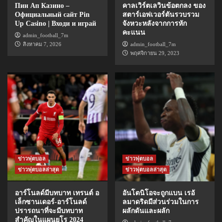
Пин Ап Казино –
คาลเวิร์ตเลวินข้อตกลง ของ
Официальный сайт Pin
สตาร์เอฟเวอร์ตันรวบรวม
Up Casino | Входи и играй
จังหวะหลังจากการหัก
คะแนน
admin_football_7m
สิงหาคม 7, 2026
admin_football_7m
พฤศจิกายน 29, 2023
ข่าวฟุตบอล
ข่าวฟุตบอล
ข่าวฟุตบอลล่าสุด
ข่าวฟุตบอลล่าสุด
อาร์โนลด์มีบทบาท เทรนต์ อ
อันโตนิโอจะถูกแบน เรอั
เล็กซานเดอร์-อาร์โนลด์
ลมาดริดมีส่วนร่วมในการ
ปรารถนาที่จะมีบทบาท
ผลักดันและผลัก
สำคัญในแผนยูโร 2024