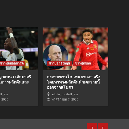
ข่าวฟุตบอลล่าสุด
ข่าวบอลอังกฤษ
ข่าวฟุตบอล
ถูกแบน เรอัลมาดริ
ลงดาบซานโช่ เทนฮากเอาจริง
ในการผลักดันและ
โดยหาทางผลักดันนักเตะรายนี้
ออกจากสโมสร
all_7m
admin_football_7m
, 2023
พฤศจิกายน 7, 2023