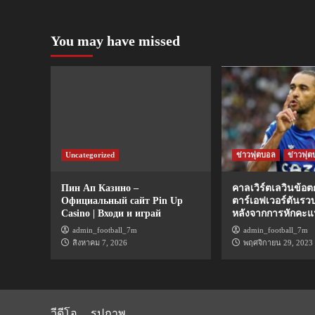
You may have missed
Uncategorized
ข่าวฟุตบอล
ข่าวฟุต
Пин Ап Казино –
คาลเวิร์ตเลวินข้อ
Официальный сайт Pin Up
ตาร์เอฟเวอร์ตันรว
Casino | Входи и играй
หลังจากการหักคะ
admin_football_7m
admin_football_7m
สิงหาคม 7, 2026
พฤศจิกายน 29, 2023
วีดีโอ
รูปภาพ