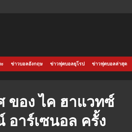
ตะ
ข่าวบอลอังกฤษ
ข่าวฟุตบอลยุโรป
ข่าวฟุตบอลล่าสุด
ศ ของ ไค ฮาแวทซ์
อาร์เซนอล ครั้ง