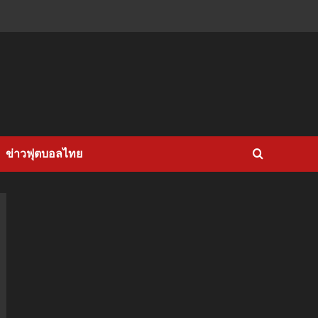
ข่าวฟุตบอลไทย