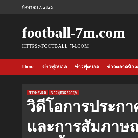
Skip
สิงหาคม 7, 2026
to
content
football-7m.com
HTTPS://FOOTBALL-7M.COM
Home
ข่าวฟุตบอล
ข่าวฟุตบอล
ข่าวตลาดนักเ
ข่าวฟุตบอล
ข่าวฟุตบอลล่าสุด
วิดีโอการประกา
และการสัมภาษณ์ 