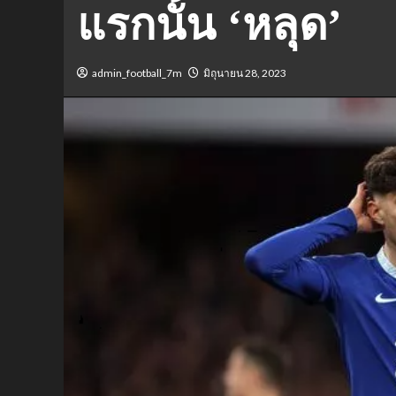
แรกนั้น ‘หลุด’
admin_football_7m
มิถุนายน 28, 2023