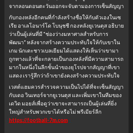
จากลอนดอนตะวันออกจะจับตามองการเซ็นสัญญา
กับกองหลังอีกคนที่กำลังสร้างชื่อให้กับตัวเองในเซ
เรีย อาเลโอนาร์โด โบนุชชี กองหลังยูเวนตุส อธิบาย
ว่าเป็นผู้เล่นที่มี “ช่องว่างมหาศาลสำหรับการ
พัฒนา” หลังจากสร้างความประทับใจให้กับเขาใน
เกม นักเตะชาวเบลเยียมได้แสดงให้เห็นว่าเขามา
ถูกทางแล้วที่จะกลายเป็นกองหลังที่มีความสามารถ
มากในหนึ่งในลีกชั้นนำของยุโรปจากสัญญาที่เขา
แสดง เรารู้สึกว่าถ้าเขายังคงสร้างความประทับใจ
เวสต์แฮมควรสำรวจความเป็นไปได้ที่จะเซ็นสัญญา
กับเดอ วินเทอร์จากยูเวนตุส และเพิ่มเขาในทีมของ
เดวิด มอยส์เพื่อดูว่าเขาจะสามารถเป็นผู้เล่นที่ยิ่ง
ใหญ่สำหรับพวกเขาได้หรือไม่ พรีเมียร์ลีก
https://football-7m.com