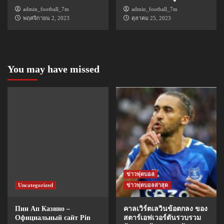
admin_football_7m
admin_football_7m
พฤศจิกายน 2, 2023
ตุลาคม 25, 2023
You may have missed
ข่าวฟุตบอล
Uncategorized
ข่าวฟุตบอลล่าสุด
Пин Ап Казино –
คาลเวิร์ตเลวินข้อตกลง ของ
Официальный сайт Pin
สตาร์เอฟเวอร์ตันรวบรวม