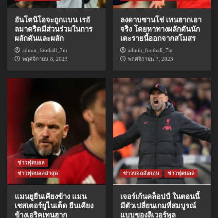
อันโตนิโอจะถูกแบน เรอั
ลงดาบซานโช่ เทนฮากเอา
ลมาดริดมีส่วนร่วมในการ
จริง โดยหาทางผลักดันนัก
ผลักดันและผลัก
เตะรายนี้ออกจากสโมสร
admin_football_7m
admin_football_7m
พฤศจิกายน 8, 2023
พฤศจิกายน 7, 2023
ข่าวฟุตบอล
ข่าวฟุตบอลล่าสุด
ข่าวบอลอังกฤษ
ข่าวฟุตบอล
แมนยูยืนเคียงข้าง แมน
เจอร์เก้นคล็อปป์ ในตอนนี้
เชสเตอร์ยูไนเต็ด ยืนเคียง
มีตัวเปลี่ยนเกมที่สมบูรณ์
ข้างเอริคเทนฮาก
แบบของลิเวอร์พูล