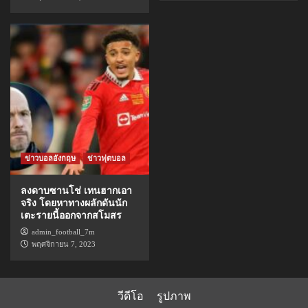
ข่าวบอลอังกฤษ
ข่าวฟุตบอล
ลงดาบซานโช่ เทนฮากเอา
จริง โดยหาทางผลักดันนัก
เตะรายนี้ออกจากสโมสร
admin_football_7m
พฤศจิกายน 7, 2023
วีดีโอ
รูปภาพ