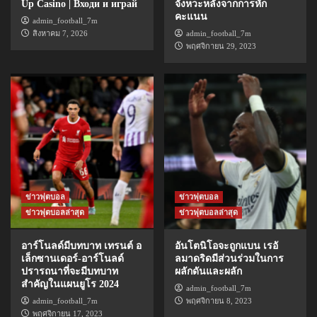
Up Casino | Входи и играй
จังหวะหลังจากการหัก
คะแนน
admin_football_7m
สิงหาคม 7, 2026
admin_football_7m
พฤศจิกายน 29, 2023
ข่าวฟุตบอล
ข่าวฟุตบอล
ข่าวฟุตบอลล่าสุด
ข่าวฟุตบอลล่าสุด
อาร์โนลด์มีบทบาท เทรนต์ อ
อันโตนิโอจะถูกแบน เรอั
เล็กซานเดอร์-อาร์โนลด์
ลมาดริดมีส่วนร่วมในการ
ปรารถนาที่จะมีบทบาท
ผลักดันและผลัก
สำคัญในแผนยูโร 2024
admin_football_7m
admin_football_7m
พฤศจิกายน 8, 2023
พฤศจิกายน 17, 2023