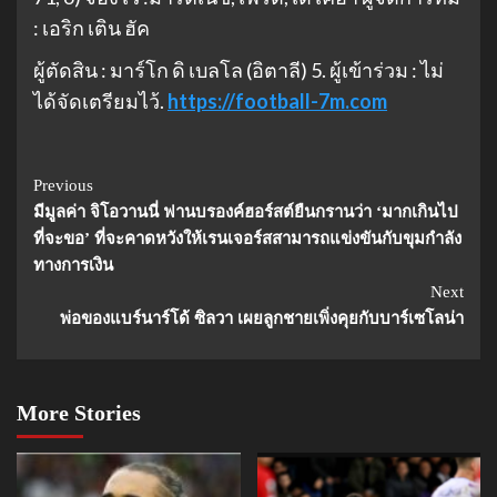
: เอริก เติน ฮัค
ผู้ตัดสิน : มาร์โก ดิ เบลโล (อิตาลี) 5. ผู้เข้าร่วม : ไม่
ได้จัดเตรียมไว้.
https://football-7m.com
Continue
Previous
มีมูลค่า จิโอวานนี่ ฟานบรองค์ฮอร์สต์ยืนกรานว่า ‘มากเกินไป
Reading
ที่จะขอ’ ที่จะคาดหวังให้เรนเจอร์สสามารถแข่งขันกับขุมกําลัง
ทางการเงิน
Next
พ่อของแบร์นาร์โด้ ซิลวา เผยลูกชายเพิ่งคุยกับบาร์เซโลน่า
More Stories