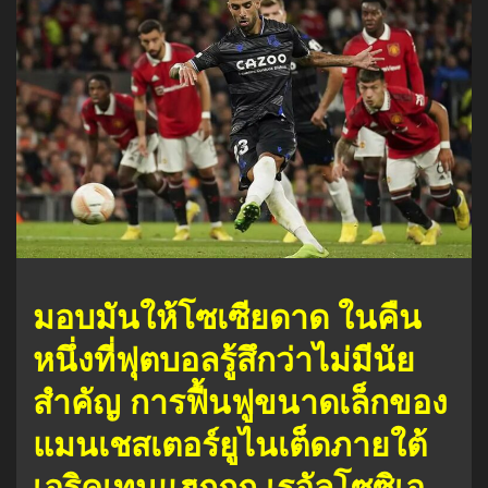
มอบมันให้โซเซียดาด ในคืน
หนึ่งที่ฟุตบอลรู้สึกว่าไม่มีนัย
สำคัญ การฟื้นฟูขนาดเล็กของ
แมนเชสเตอร์ยูไนเต็ดภายใต้
เอริคเทนแฮกถูก เรอัลโซซิเอ