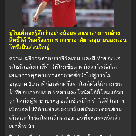
ยูไนเต็ดจะรู้สึกว่าอย่างน้อยพวกเขาสามารถอ้าง
สิทธิ์ได้ ในครึ่งแรก พวกเขาอาศัยกลอุบายของแอน
โทนีเป็นส่วนใหญ่
ความเฉลียวฉลาดของอีริคเซ่น และฝีเท้าของแอ
นโธนี่ เอลังกาที่ทำให้โซเซียดาดกังวล โรนัลโด
เสนอการคุกคามทางอากาศซึ่งนำไปสู่การไม่
อนุญาต 10 นาทีก่อนพักครึ่ง ดาโลต์ตัดไม้กางเขน
ไปที่ขอบกรอบเขต 6 หลา และโรนัลโด้ก็โหม่งด้วย
ลูกโหม่ง ผู้รักษาประตู อเล็กซ์ เรมิโร ทำได้ดีในการ
เปิดบอลไปที่ด้านล่างของบาร์ แต่มันกระดอนข้าม
เส้นและโรนัลโดเฉลิมฉลองก่อนที่จะตระหนักว่า
เขาล้ำหน้า