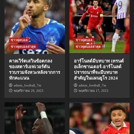
ข่าวฟุตบอล
ข่าวฟุตบอล
ข่าวฟุตบอลล่าสุด
ข่าวฟุตบอลล่าสุด
คาลเวิร์ตเลวินข้อตกลง
อาร์โนลด์มีบทบาท เทรนต์
ของสตาร์เอฟเวอร์ตัน
อเล็กซานเดอร์-อาร์โนลด์
รวบรวมจังหวะหลังจากการ
ปรารถนาที่จะมีบทบาท
หักคะแนน
สำคัญในแผนยูโร 2024
admin_football_7m
admin_football_7m
พฤศจิกายน 29, 2023
พฤศจิกายน 17, 2023