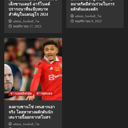
เล็กซานเดอร์-อาร์โนลด์
ลมาดริดมีส่วนร่วมในการ
ปรารถนาที่จะมีบทบาท
ผลักดันและผลัก
สำคัญในแผนยูโร 2024
admin_football_7m
admin_football_7m
พฤศจิกายน 8, 2023
พฤศจิกายน 17, 2023
ข่าวบอลอังกฤษ
ข่าวฟุตบอล
ลงดาบซานโช่ เทนฮากเอา
จริง โดยหาทางผลักดันนัก
เตะรายนี้ออกจากสโมสร
admin_football_7m