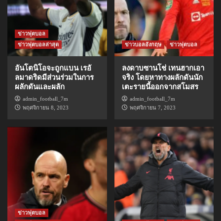
ข่าวฟุตบอล
ข่าวฟุตบอลล่าสุด
ข่าวบอลอังกฤษ
ข่าวฟุตบอล
อันโตนิโอจะถูกแบน เรอั
ลงดาบซานโช่ เทนฮากเอา
ลมาดริดมีส่วนร่วมในการ
จริง โดยหาทางผลักดันนัก
ผลักดันและผลัก
เตะรายนี้ออกจากสโมสร
admin_football_7m
admin_football_7m
พฤศจิกายน 8, 2023
พฤศจิกายน 7, 2023
ข่าวฟุตบอล