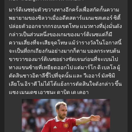
มาร์ติเนซทุ่มตัวขวางทางอีกครั้งเพื่อสกัดกั้นความ
พยายามของซิลวาเมื่ออดีตสตาร์แมนเชสเตอร์ ซิตี้
ปล่อยตัวออกจากกรอบเขตโทษ แนวทางที่มุ่งมั่นดัง
กล่าวเป็นส่วนหนึ่งของเกมของมาร์ติเนซแต่ก็มี
ความเสี่ยงที่จะเสียจุดโทษ แม้ว่ารางวัลในโอกาสนี้
จะเป็นที่ถกเถียงกันอย่างมากก็ตาม บอลกระทบต้น
ขาขวาของมาร์ติเนซอย่างชัดเจนก่อนที่จะเบนไป
ทางแขนซ้ายที่เหยียดออกไป แต่มาร์โก ดิ เบลโล ผู้
ตัดสินชาวอิตาลีชี้ไปที่จุดนั้น และ วีเออาร์ มัสซิมิ
เลียโน อิราตี ไม่ได้โต้แย้งการตัดสินใจดังกล่าว ขึ้น
แซง เมนเดซ เอาชนะ ดาบิด เด เคอา