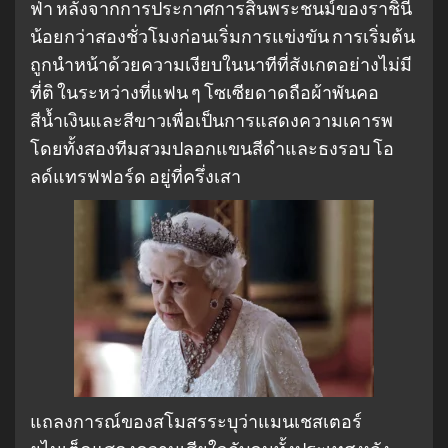
ฟ่า หลังจากการประกาศการสิ้นพระชนม์ของราชินี
น้อยกว่าสองชั่วโมงก่อนเริ่มการแข่งขัน การเริ่มต้น
ถูกนำหน้าด้วยความเงียบในนาทีที่สังเกตอย่างไม่มี
ที่ติ ในระหว่างที่แฟน ๆ โซเซียดาดถือผ้าพันคอ
สีน้ำเงินและสีขาวเพื่อเป็นการแสดงความเคารพ
โดยทั้งสองทีมสวมปลอกแขนสีดำและธงรอบ โอ
ลด์แทรฟฟอร์ด อยู่ที่ครึ่งเสา
แถลงการณ์ของสโมสรระบุว่าแมนเชสเตอร์