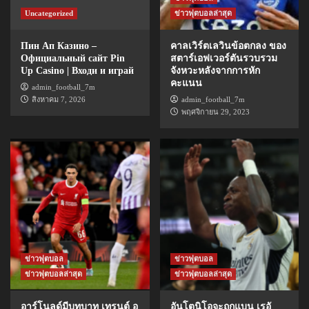
Uncategorized
ข่าวฟุตบอลล่าสุด
Пин Ап Казино –
คาลเวิร์ตเลวินข้อตกลง ของ
Официальный сайт Pin
สตาร์เอฟเวอร์ตันรวบรวม
Up Casino | Входи и играй
จังหวะหลังจากการหัก
คะแนน
admin_football_7m
สิงหาคม 7, 2026
admin_football_7m
พฤศจิกายน 29, 2023
ข่าวฟุตบอล
ข่าวฟุตบอล
ข่าวฟุตบอลล่าสุด
ข่าวฟุตบอลล่าสุด
อาร์โนลด์มีบทบาท เทรนต์ อ
อันโตนิโอจะถูกแบน เรอั