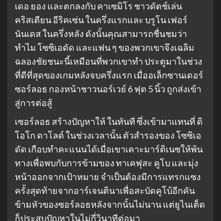
เดอ ยอง และตกลงกับ คาเซมิโร ชาวดัตช์เล่น
คริสเตียน อีริคเซ่น ในครึ่งแรกและ บรูโน เฟอร์
นันเดส ในครึ่งหลัง ดังนั้นคุณสามารถชื่นชมว่า
ทำไม โซซิเอดัด และแฟน ๆ ของพวกเขาจึงเฉลิม
ฉลองชัยชนะนี้เหมือนที่พวกเขาทำ ประตูมาในช่วง
ที่ดีที่สุดของเกมหลังจบครึ่งแรก เมื่ออเล็กซานเดอร์
ซอร์ลอธ กองหน้าชาวนอร์เวย์ 6 ฟุต 5 นิ้ว ถูกส่งเข้า
สู่การต่อสู้
เซอร์ลอธ สร้างปัญหาให้ ในทันที ซึ่งเข้ามาแทนที่ ดิ
โอโก ดาโลต์ ในช่วงเวลานั้น ตัวสำรองของ โซซิเอ
ดัด เกือบทำคะแนนได้เมื่อเขาเคาะมาร์ติเนซให้พ้น
ทางเพื่อพบกับการข้ามของ ทาเคฟุสะ คูโบ และมุ่ง
หน้าออกจากเป้าหมาย จำเป็นต้องมีการแทรกแซง
ครั้งสุดท้ายจากอาร์เจนตินาเพื่อสะบัดคูโบ้อีกคัน
ข้ามหัวของซอร์ลอธหลังจากนั้นไม่นาน แต่ยูไนเต็ด
ก็ประสบปัญหาในไม่กี่วินาทีต่อมา