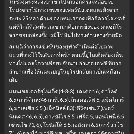
ในช่วงครึ่งหลังเขาเข้าไปใกล้อีกครั้ง เหลือบไป
โหม่งจากไม้กางเขนของเฟอร์นันเดสและยิงจาก
ระยะ 25 หลา ด้านของเทนแฮกกดเพื่ออีควอไลเซอร์
แต่ที่ใกล้ที่สุดที่พวกเขามาคือการยิงของ คาเซมิโร
จากขอบกล่องซึ่ง เรมิโร่ หันไปทางด้านล่างซ้ายมือ
สมมติว่าการแข่งขันของยูฟ่าดำเนินต่อไปตาม
แผนที่วางไว้ในสัปดาห์หน้า ตอนนี้ยูไนเต็ดต้องเดิน
ทางไปมอลโดวาเพื่อพบกับนายอำเภอ เอฟซี ที่ยาก
ลำบากเพื่อให้แคมเปญในยุโรปกลับมาเป็นเหมือน
เดิม
แมนเชสเตอร์ยูไนเต็ด(4-3-3): เด เคอา 6; ดาโลต์
6.5 (มาร์ติเนซ46 นาที, 6.5), ลินเดอเลิฟ 6, แม็คไกวร์
6, มาเลเซีย 6.5 (แม็คนีลล์ 83); อีริคเซ่น 7 (เฟอร์
นันเดส 46, 6.5), คาเซมิโร 6.5, เฟร็ด 5; แอนโทนี่ 6.5
(ซานโช 71, 6), โรนัลโด้ 6.5, เอลังกา 6.5 (การ์นาโช
71, 6) จองไว้ :มาร์ติเนซ, เฟร็ด, เด เคอา ผู้จัดการทีม