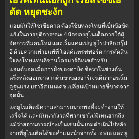
ดัด หยุดชะงัก
มอบมันให้โซเซียดาด ต้องใช้บทลงโทษที่เป็นข้อขัด
แย้งในการยุติการชนะ 4 นัดของยูไนเต็ดภายใต้ผู้
จัดการทีมคนใหม่ และเริ่มแคมเปญ ยูโรปาลีก กรุ๊ป
อี ด้วยความพ่ายแพ้ที่ โอลด์แทรฟฟอร์ด การตัดสิน
ใจลงโทษแทนลิซานโดรมาร์ติเนซสำหรับ
แฮนด์บอล เมื่อการยิงของดาบิด ซิลวาในช่วงต้น
ครึ่งหลังออกมาจากต้นขาของอาร์เจนติน่าก่อนนั้น
ดูรุนแรง บราอิส เมนเดซ เปลี่ยนเป้าหมายชี้ขาดจาก
จุดนั้น
แต่ยูไนเต็ดมีความสามารถมากพอที่จะทำงานให้
เสร็จได้ และมันน่ากังวลที่พวกเขาไม่มีเทนฮากถึง
แม้ว่าสถานการณ์จะเป็นเช่นนั้น เกมดำเนินไปหลัง
จากที่ยูไนเต็ดได้ขอคำแนะนำจากทั้ง เอฟเอ และ ยู