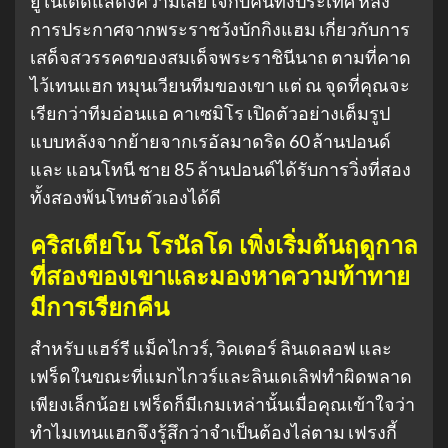
ยูไนเต็ดแสดงความเสียใจกับคนทั้งประเทศ หลัง
การประกาศจากพระราชวังบักกิงแฮม เกี่ยวกับการ
เสด็จสวรรคตของสมเด็จพระราชินีนาถ ตามที่คาด
ไว้เทนแฮก หมุนเวียนทีมของเขา แต่ ณ จุดที่คุณจะ
เรียกว่าทีมอ่อนแอ คาเซมิโร เปิดตัวอย่างเต็มรูป
แบบหลังจากย้ายจากเรอัลมาดริด 60 ล้านปอนด์
และ แอนโทนี ชาย 85 ล้านปอนด์ได้รับการวิ่งที่สอง
ทั้งสองพ้นโทษตัวเองได้ดี
คริสเตียโน โรนัลโด เพิ่งเริ่มต้นฤดูกาล
ที่สองของเขาและมองหาความท้าทาย
มีการเรียกคืน
สำหรับ แฮร์รี แม็คไกวร์, วิคเตอร์ ลินเดลอฟ และ
เฟร็ดในขณะที่แมกไกวร์และลินเดเลิฟทำผิดพลาด
เพียงเล็กน้อย เฟร็ดก็มีเกมเหล่านั้นเมื่อคุณเข้าใจว่า
ทำไมเทนแฮกจึงรู้สึกว่าจำเป็นต้องไล่ตาม เฟรงกี้