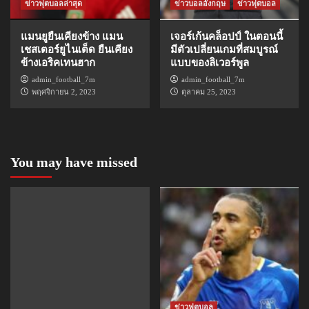
ข่าวฟุตบอลล่าสุด
ข่าวบอลอังกฤษ
ข่าวฟุตบอล
แมนยูยืนเคียงข้าง แมน
เจอร์เก้นคล็อปป์ ในตอนนี้
เชสเตอร์ยูไนเต็ด ยืนเคียง
มีตัวเปลี่ยนเกมที่สมบูรณ์
ข้างเอริคเทนฮาก
แบบของลิเวอร์พูล
admin_football_7m
admin_football_7m
พฤศจิกายน 2, 2023
ตุลาคม 25, 2023
You may have missed
ข่าวฟุตบอล