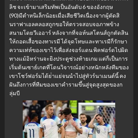
ลิช จะเข้ามาเสริมทัพเป็นอันดับ 6 ของอังกฤษ
(90)มีตําหนิเล็กน้อยเมื่อเสียชีวิตเนื่องจากผู้ตัดสิ
นราฟาเอลคลอสถูกขอให้ตรวจสอบจอภาพข้าง
สนามโดยวีเออาร์ หลังจากที่จอห์นสโตนส์ถูกตัดสิน
ให้ถอดเสื้อของทาเรมี ได้จุดโทษและทาเรมีก็รักษา
ความเท่ห์ของเขาไว้เพื่อส่งจอร์แดน พิคฟอร์ดไปผิด
ทางแม้อิหร่านจะยิงประตูช่วงท้ายเกม แต่ก็เป็นการ
เริ่มต้นเซาธ์เกตที่โดนวิจารณ์อย่างหนักหลังทีมของ
เขาโชว์ฟอร์มได้ย่ําแย่จนนําไปสู่ทัวร์นาเมนต์นี้ คง
ฝันถึงการที่ทีมของเขาคํารามขึ้นสู่จุดสูงสุดของก
ลุ่มบี