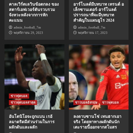
คาลเวิร์ตเลวินข้อตกลง ของ
อาร์โนลด์มีบทบาท เทรนต์ อ
สตาร์เอฟเวอร์ตันรวบรวม
เล็กซานเดอร์-อาร์โนลด์
จังหวะหลังจากการหัก
ปรารถนาที่จะมีบทบาท
คะแนน
สำคัญในแผนยูโร 2024
admin_football_7m
admin_football_7m
พฤศจิกายน 29, 2023
พฤศจิกายน 17, 2023
ข่าวฟุตบอล
ข่าวฟุตบอลล่าสุด
ข่าวบอลอังกฤษ
ข่าวฟุตบอล
อันโตนิโอจะถูกแบน เรอั
ลงดาบซานโช่ เทนฮากเอา
ลมาดริดมีส่วนร่วมในการ
จริง โดยหาทางผลักดันนัก
ผลักดันและผลัก
เตะรายนี้ออกจากสโมสร