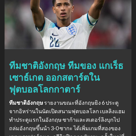
ทีมชาติอังกฤษ ทีมของ แกเร็ธ
เซาธ์เกต ออกสตาร์ตใน
ฟุตบอลโลกกาตาร์
ทีมชาติอังกฤษ
รายงานขณะที่อังกฤษยิง 6 ประตู
จากอิหร่านในนัดเปิดสนามฟุตบอลโลก เบลลิงแฮม
ทําประตูแรกในอังกฤษ ซาก้าและสเตอร์ลิงบุกไป
ถล่มอังกฤษขึ้นนํา 3-0 ซากะ ได้เพิ่มเกมที่สองของ