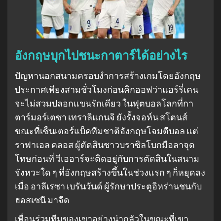
อังกฤษบุกไปชนะกาตาร์ได้อย่างไร
ปัญหานอกสนามครอบงําการสร้างเกมโดยอังกฤษ
ประกาศเพียงสามชั่วโมงก่อนคิกออฟว่าแฮร์รี่เคน
จะไม่สวมปลอกแขนรักเดียว ในฟุตบอลโลกที่กา
ตาร์มอร์เตซา เทราลิแกนจิ ยังรั้งจอห์น สโตนส์
ขณะที่เซ็นเตอร์แบ็คทีมชาติอังกฤษโจมตีบอล แต่
ราฟาเอล คลอส ผู้ตัดสินชาวบราซิลโบกมือลาจุด
โทษก่อนที่ วีเออาร์จะติดอยู่กับการตัดสินในสนาม
จังหวะใด ๆ ที่อังกฤษสร้างขึ้นในช่วงแรก ๆ ก็หยุดลง
เมื่อ อาลีเรซา เบรันวันด์ ผู้รักษาประตูอิหร่านชนกับ
ฮอสเซนี มาจีด
เพื่อนร่วมทีมของเขาอย่างน่ากลัวในขณะที่เขา