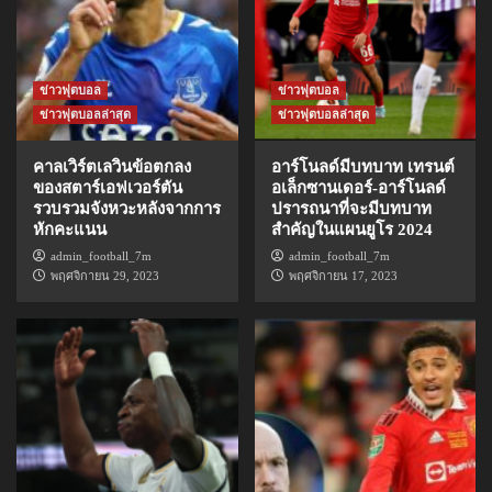
ข่าวฟุตบอล
ข่าวฟุตบอล
ข่าวฟุตบอลล่าสุด
ข่าวฟุตบอลล่าสุด
คาลเวิร์ตเลวินข้อตกลง
อาร์โนลด์มีบทบาท เทรนต์
ของสตาร์เอฟเวอร์ตัน
อเล็กซานเดอร์-อาร์โนลด์
รวบรวมจังหวะหลังจากการ
ปรารถนาที่จะมีบทบาท
หักคะแนน
สำคัญในแผนยูโร 2024
admin_football_7m
admin_football_7m
พฤศจิกายน 29, 2023
พฤศจิกายน 17, 2023