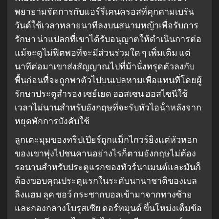
พยายามจัดการกับแฮร์รี่เคนครอสที่คุกคามเบรัน
วันด์ใช้เวลาหลายนาทีลงบนสนามหญ้าเพื่อรับการ
รักษา น่าแปลกที่เขาได้รับอนุญาตให้ดําเนินการต่อ
แม้จะดูไม่ฟิตพอที่จะมีส่วนร่วมใด ๆ เพิ่มเติม แต่
นาทีต่อมาเขาส่งสัญญาณไปที่ม้านั่งทรุดตัวลงกับ
พื้นก่อนที่จะถูกพาตัวไปบนเปลหามเพื่อแทนที่โดยผู้
รักษาประตูสํารอง เซย์เยด ฮอสเซน ฮอสไซนีใช้
เวลาไม่นานสําหรับอังกฤษที่จะรับหัวไอน้ําหลังจาก
หยุดพักการบังคับใช้
ลูกเตะมุมของทริปเปียร์ถูกแม็กไกวร์ยิงแต่หัวหอก
ของเขาพุ่งไปชนคานอย่างไรก็ตามอังกฤษไม่ต้อง
รอนานสําหรับประตูแรกของทัวร์นาเมนต์และมันก็
ต้องขอบคุณประตูแรกในระดับนานาชาติของเบล
ลิงแฮม ลุค ชอว์ กระชากบอลเข้ามาจากทางซ้าย
และกองกลางโบรุสเซีย ดอร์ทมุนด์ ขึ้นโหม่งเต็มข้อ