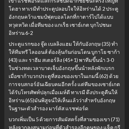
เขา แรชฟอร์ดและกรีลิชปิดฉากชัยชนะครั้งใหญ่ที่
โดฮา ทาเรมีทําประตูปลอบใจให้อิหร่านได้ 2 ประตู
อังกฤษคว้าแชมป์ฟุตบอลโลกที่กาตาร์ไปได้แบบ
หวุดหวิด เมื่อทีมของ แกเร็ธ เซาธ์เกต บุกไปชนะ
อิหร่าน 6-2
ประตูแรกของ จู๊ด เบลลิงแฮม ให้กับอังกฤษ (35) ทํา
ให้ทีมทรี ไลออนส์ ต้องลุ้นกันก่อนโดน บูกาโย ซาก้า
(43) และ ราฮีม สเตอร์ลิง (45+1) พาทีมขึ้นนํา 3-0
ในช่วงทดเวลาบาดเจ็บอังกฤษขึ้นนําหลังพักเบรก
เมื่อซาก้าบวกประตูที่สองของเขาในเกมนี้ (62) ด้วย
การจบสกอร์อันเฉียบคมอีกครั้ง แต่ทีมของเซาธ์เกต
ได้รับโทรศัพท์ปลุกเมื่อเมห์ดี ทาเรมี ดึงประตูคืนให้
อิหร่าน (65)มันพิสูจน์ให้เห็นแล้วว่าสําหรับอังกฤษ
ในฐานะตัวสํารอง มาร์คัส แรชฟอร์ด
บวกเพิ่มเป็น 5 ด้วยการสัมผัสครั้งที่สามของเขา (71)
หลังจากลงสนามก่อนที่ตัวสํารองอีกคนของ แจ็ค กรี