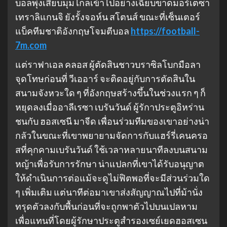
บอลพุ่งเสียบมุมไกลเข้าไปอย่างเฉียบขาดมอร์เตซา
เทราลิแกนจิ ยังรั้งจอห์น สโตนส์ ขณะที่เซ็นเตอร์
แบ็คทีมชาติอังกฤษโจมตีบอล
https://football-
7m.com
แต่ราฟาเอล คลอส ผู้ตัดสินชาวบราซิลโบกมือลา
จุดโทษก่อนที่ วีเออาร์ จะติดอยู่กับการตัดสินใน
สนามจังหวะใด ๆ ที่อังกฤษสร้างขึ้นในช่วงแรก ๆ ก็
หยุดลงเมื่ออาลีเรซา เบรันวันด์ ผู้รักาประตูอิหร่าน
ชนกับ ฮอสเซนี มาจีด เพื่อนร่วมทีมของเขาอย่างน่า
กลัวในขณะที่เขาพยายามจัดการกับแฮร์รี่เคนครอ
สที่คุกคามเบรันวันด์ ใช้เวลาหลายนาทีลงบนสนาม
หญ้าเพื่อรับการรักษา น่าแปลกที่เขาได้รับอนุญาต
ให้ดําเนินการต่อแม้จะดูไม่ฟิตพอที่จะมีส่วนร่วมใด
ๆ เพิ่มเติม แต่นาทีต่อมาเขาส่งสัญญาณไปที่ม้านั่ง
ทรุดตัวลงกับพื้นก่อนที่จะถูกพาตัวไปบนเปลหาม
เพื่อแทนที่โดยผู้รักษาประตูสํารองเซย์เยดฮอสเซน