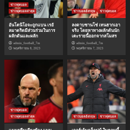
ข่าวฟุตบอล
ข่าวฟุตบอลล่าสุด
ข่าวบอลอังกฤษ
ข่าวฟุตบอล
อันโตนิโอจะถูกแบน เรอั
ลงดาบซานโช่ เทนฮากเอา
ลมาดริดมีส่วนร่วมในการ
จริง โดยหาทางผลักดันนัก
ผลักดันและผลัก
เตะรายนี้ออกจากสโมสร
admin_football_7m
admin_football_7m
พฤศจิกายน 8, 2023
พฤศจิกายน 7, 2023
ข่าวฟุตบอล
ข่าวฟุตบอลล่าสุด
ข่าวบอลอังกฤษ
ข่าวฟุตบอล