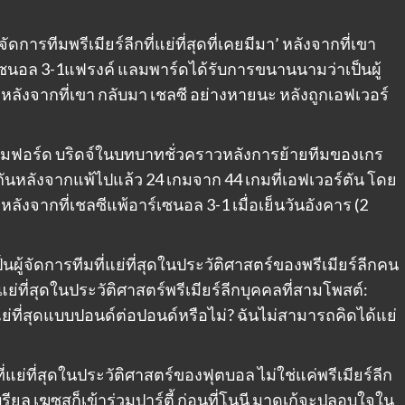
การทีมพรีเมียร์ลีกที่แย่ที่สุดที่เคยมีมา’ หลังจากที่เขา
เซนอล 3-1แฟรงค์ แลมพาร์ดได้รับการขนานนามว่าเป็นผู้
ีก หลังจากที่เขา กลับมา เชลซี อย่างหายนะ หลังถูกเอฟเวอร์
ตมฟอร์ด บริดจ์ในบทบาทชั่วคราวหลังการย้ายทีมของเกร
กันหลังจากแพ้ไปแล้ว 24 เกมจาก 44 เกมที่เอฟเวอร์ตัน โดย
หลังจากที่เชลซีแพ้อาร์เซนอล 3-1 เมื่อเย็นวันอังคาร (2
นผู้จัดการทีมที่แย่ที่สุดในประวัติศาสตร์ของพรีเมียร์ลีกคน
แย่ที่สุดในประวัติศาสตร์พรีเมียร์ลีกบุคคลที่สามโพสต์:
่แย่ที่สุดแบบปอนด์ต่อปอนด์หรือไม่? ฉันไม่สามารถคิดได้แย่
ี่แย่ที่สุดในประวัติศาสตร์ของฟุตบอล ไม่ใช่แค่พรีเมียร์ลีก
บรียล เฆซุสก็เข้าร่วมปาร์ตี้ ก่อนที่โนนี มาดูเก้จะปลอบใจใน