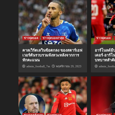
ข่าวฟุตบอล
ข่าวฟุตบอลล่าสุด
ข่าวฟุตบอล
คาลเวิร์ตเลวินข้อตกลง ของสตาร์เอฟ
อาร์โนลด์ม
เวอร์ตันรวบรวมจังหวะหลังจากการ
เดอร์-อาร์โ
หักคะแนน
บทบาทสำคั
admin_football_7m
พฤศจิกายน 29, 2023
admin_footb
ข่าวบอลอังกฤษ
ข่าวฟุตบอล
ข่าวฟุตบอล