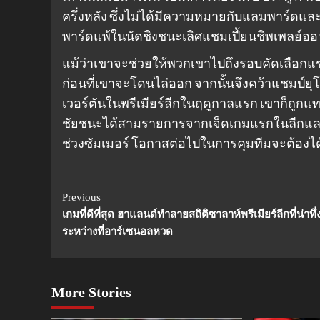
ครึ่งหลัง ซึ่งไม่ได้มีความหมายกับแลมพาร์ดและ
พาร์ดแพ้ในนัดชิงชนะเลิศแชมเปี้ยนชิพเพลย์ออฟ
แม้ว่าเขาจะช่วยให้พวกเขาไปถึงรอบคัดเลือกแชม
ก่อนที่เขาจะโดนไล่ออก จากนั้นจึงคว้าแชมป์ย
เวอร์ตันในพรีเมียร์ลีกในฤดูกาลแรก เขาก็ถูกแทน
ชัยชนะได้สามรายการจากเจ็ดเกมแรกในลีกแลม
ช่วงซัมเมอร์ โอกาสต่อไปในการคุมทีมจะต้อง
Continue
Previous
เกมที่ดีที่สุด ฮาแลนด์ทำลายสถิติซาลาห์พรีเมียร์ลีกที่น่าทึ่
Reading
ระหว่างที่อาร์เซนอลหวด
More Stories