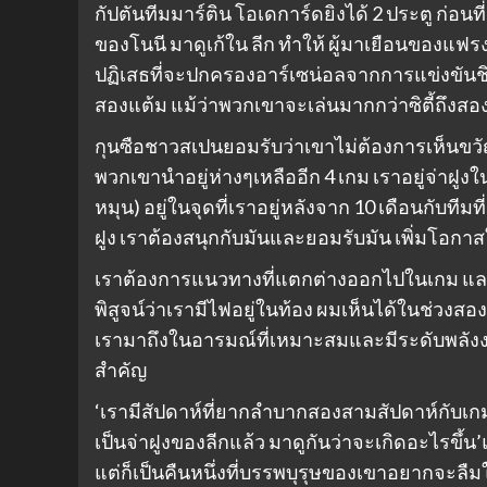
กัปตันทีมมาร์ติน โอเดการ์ดยิงได้ 2 ประตู ก่อน
ของโนนี มาดูเก้ใน ลีก ทำให้ ผู้มาเยือนของแฟรง
ปฏิเสธที่จะปกครองอาร์เซน่อลจากการแข่งขันชิง
สองแต้ม แม้ว่าพวกเขาจะเล่นมากกว่าซิตี้ถึงส
กุนซือชาวสเปนยอมรับว่าเขาไม่ต้องการเห็นขวัญกำ
พวกเขานำอยู่ห่างๆเหลืออีก 4 เกม เราอยู่จ่าฝูง
หมุน) อยู่ในจุดที่เราอยู่หลังจาก 10 เดือนกับทีมที่
ฝูง เราต้องสนุกกับมันและยอมรับมัน เพิ่มโอกาสให
เราต้องการแนวทางที่แตกต่างออกไปในเกม และเร
พิสูจน์ว่าเรามีไฟอยู่ในท้อง ผมเห็นได้ในช่วง
เรามาถึงในอารมณ์ที่เหมาะสมและมีระดับพลังงานท
สำคัญ
‘เรามีสัปดาห์ที่ยากลำบากสองสามสัปดาห์กับเ
เป็นจ่าฝูงของลีกแล้ว มาดูกันว่าจะเกิดอะไรขึ้น
แต่ก็เป็นคืนหนึ่งที่บรรพบุรุษของเขาอยากจะลืมใ