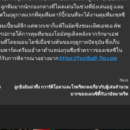
ลูกทีมมากนักกองกลางที่โดดเด่นในช่วงที่ยังเล่นอยู่ แลม
ในฤดูกาลแรกที่คุมทีมดาร์บี้ก่อนที่จะได้งานคุมทีมเชลซี
เปี้ยนส์ลีก แต่พวกเขาก็แพ้ในนัดชิงชนะเลิศเอฟเอ คัพ
ุโรปภายใต้การคุมทีมของโธมัสทูเคิลหลังจากรักษาเอฟ
ที่โดยฌอน ไดช์เมื่อช่วงต้นของฤดูกาลปัจจุบัน ซึ่งเก็บ
พาร์ดเตรียมอำลาตำแหน่งกุนซือชั่วคราวของเชลซีใน
ได้รับการพิจารณาอย่างมาก
https://football-7m.com
Next
ง
ลูกยิงอันน่าทึ่ง กวาร์ดิโอลาและโรดริตกลงเกี่ยวกับผู้เล่นจำนวน
มากของแมนซิตี้กับเรอัลมาดริด