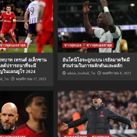
ข่าวฟุตบอลล่าสุด
ข่าวฟุตบอล
ข่าวฟุตบอลล่าสุด
ีบทบาท เทรนต์ อเล็กซาน
อันโตนิโอจะถูกแบน เรอัลมาดริดมี
นลด์ปรารถนาที่จะมี
ส่วนร่วมในการผลักดันและผลัก
ญในแผนยูโร 2024
admin_football_7m
พฤศจิกายน 8, 2023
all_7m
พฤศจิกายน 17, 2023
ข่าวฟุตบอลล่าสุด
ข่าวบอลอังกฤษ
ข่าวฟุตบอล