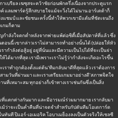
ที่กาเบรียล เฆซุสจะคว้าชัยก่อนพักครึ่งเนื่องจากประตูแรก
ค์ แลมพาร์ดรู้สึกสบายใจแม้จะวิ่งได้ไม่นาน อาร์เตต้าก็
แชมป์ และชัยชนะครั้งนี้ทำให้พวกเขามีแต้มที่ชัดเจนถึง
องเกมก็ตาม
ลังใจตกต่ำหลังจากพ่ายแพ้ต่อซิตี้เมื่อสัปดาห์ที่แล้ว ซึ่ง
ในตอนนี้ เขากล่าวเราไม่สามารถทำอย่างนั้นได้ (ปล่อยให้หัว
เรากำลังต่อสู้อยู่ อยู่ที่นั่นและมีความเป็นไปได้ที่จะเป็นจ่า
้ได้มากที่สุด เรามีเพราะเราไม่รู้ว่ากำลังจะเกิดอะไรขึ้น
าทำถูกต้องตั้งแต่ต้น’ทีมกลับมาดีที่สุดแล้ว เราต้องการ
สองสามวันที่ผ่านมา และเราเตรียมเกมมาอย่างดี’สภาพจิตใจ
ี่เหมาะสม ทุกอย่างก็เข้าทางเราเช่นกันซึ่งเป็นสิ่ง
กมที่แตกต่างกันมาก และมีอารมณ์ร่วมมากมาย เรากลับมา
’แม้ว่าจะเป็นค่ำคืนที่น่าจดจำสำหรับกัปตันทีมโอเดการ์ด
นทันที ปิแอร์-เอเมอริค โอบาเมย็องลงเป็นตัวจริงให้เชลซี