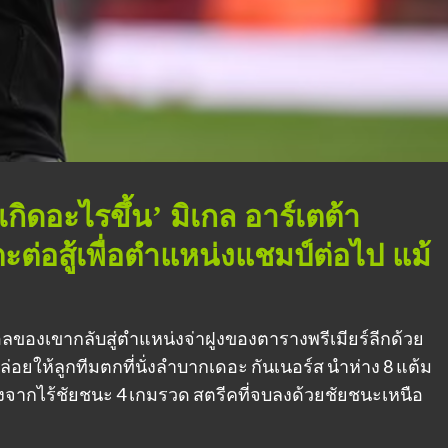
เกิดอะไรขึ้น’ มิเกล อาร์เตต้า
ะต่อสู้เพื่อตำแหน่งแชมป์ต่อไป แม้
น่อลของเขากลับสู่ตำแหน่งจ่าฝูงของตารางพรีเมียร์ลีกด้วย
อยให้ลูกทีมตกที่นั่งลำบากเดอะ กันเนอร์ส นำห่าง 8 แต้ม
หลังจากไร้ชัยชนะ 4 เกมรวด สตรีคที่จบลงด้วยชัยชนะเหนือ