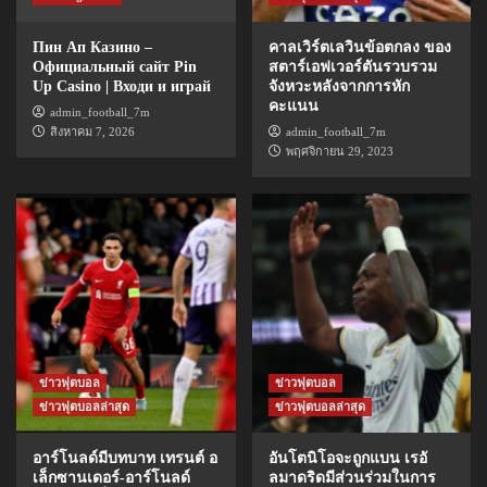
Пин Ап Казино –
คาลเวิร์ตเลวินข้อตกลง ของ
Официальный сайт Pin
สตาร์เอฟเวอร์ตันรวบรวม
Up Casino | Входи и играй
จังหวะหลังจากการหัก
คะแนน
admin_football_7m
สิงหาคม 7, 2026
admin_football_7m
พฤศจิกายน 29, 2023
ข่าวฟุตบอล
ข่าวฟุตบอล
ข่าวฟุตบอลล่าสุด
ข่าวฟุตบอลล่าสุด
อาร์โนลด์มีบทบาท เทรนต์ อ
อันโตนิโอจะถูกแบน เรอั
เล็กซานเดอร์-อาร์โนลด์
ลมาดริดมีส่วนร่วมในการ