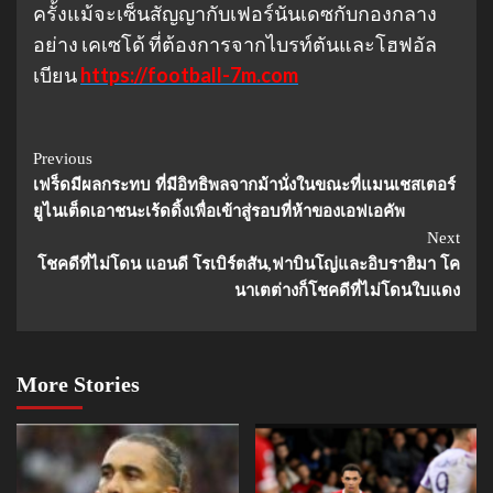
ครั้งแม้จะเซ็นสัญญากับเฟอร์นันเดซกับกองกลาง
อย่าง เคเซโด้ ที่ต้องการจากไบรท์ตันและโฮฟอัล
เบียน
https://football-7m.com
Continue
Previous
เฟร็ดมีผลกระทบ ที่มีอิทธิพลจากม้านั่งในขณะที่แมนเชสเตอร์
Reading
ยูไนเต็ดเอาชนะเร้ดดิ้งเพื่อเข้าสู่รอบที่ห้าของเอฟเอคัพ
Next
โชคดีที่ไม่โดน แอนดี โรเบิร์ตสัน,ฟาบินโญ่และอิบราฮิมา โค
นาเตต่างก็โชคดีที่ไม่โดนใบแดง
More Stories