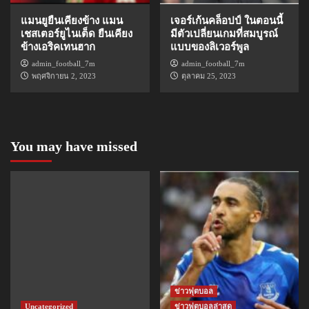
แมนยูยืนเคียงข้าง แมน
เจอร์เก้นคล็อปป์ ในตอนนี้
เชสเตอร์ยูไนเต็ด ยืนเคียง
มีตัวเปลี่ยนเกมที่สมบูรณ์
ข้างเอริคเทนฮาก
แบบของลิเวอร์พูล
admin_football_7m
admin_football_7m
พฤศจิกายน 2, 2023
ตุลาคม 25, 2023
You may have missed
ข่าวฟุตบอล
Uncategorized
ข่าวฟุตบอลล่าสุด