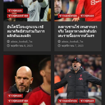
ข่าวฟุตบอล
ข่าวฟุตบอลล่าสุด
ข่าวบอลอังกฤษ
ข่าวฟุตบอล
อันโตนิโอจะถูกแบน เรอั
ลงดาบซานโช่ เทนฮากเอา
ลมาดริดมีส่วนร่วมในการ
จริง โดยหาทางผลักดันนัก
ผลักดันและผลัก
เตะรายนี้ออกจากสโมสร
admin_football_7m
admin_football_7m
พฤศจิกายน 8, 2023
พฤศจิกายน 7, 2023
ข่าวฟุตบอล
ข่าวฟุตบอลล่าสุด
ข่าวบอลอังกฤษ
ข่าวฟุตบอล