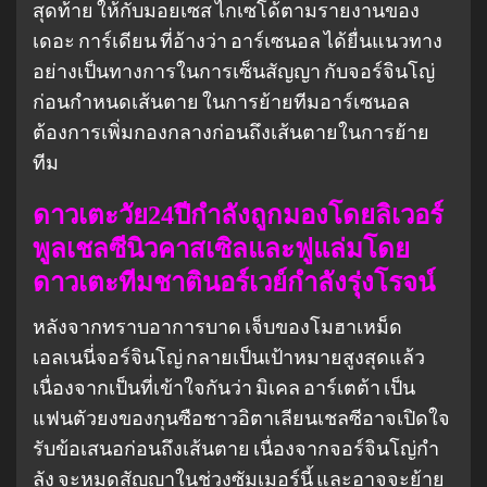
สุดท้าย ให้กับมอยเซส ไกเซโด้ตามรายงานของ
เดอะ การ์เดียน ที่อ้างว่า อาร์เซนอล ได้ยื่นแนวทาง
อย่างเป็นทางการในการเซ็นสัญญา กับจอร์จินโญ่
ก่อนกําหนดเส้นตาย ในการย้ายทีมอาร์เซนอล
ต้องการเพิ่มกองกลางก่อนถึงเส้นตายในการย้าย
ทีม
ดาวเตะวัย24ปีกําลังถูกมองโดยลิเวอร์
พูลเชลซีนิวคาสเซิลและฟูแล่มโดย
ดาวเตะทีมชาตินอร์เวย์กําลังรุ่งโรจน์
หลังจากทราบอาการบาด เจ็บของโมฮาเหม็ด
เอลเนนี่จอร์จินโญ่ กลายเป็นเป้าหมายสูงสุดแล้ว
เนื่องจากเป็นที่เข้าใจกันว่า มิเคล อาร์เตต้า เป็น
แฟนตัวยงของกุนซือชาวอิตาเลียนเชลซีอาจเปิดใจ
รับข้อเสนอก่อนถึงเส้นตาย เนื่องจากจอร์จินโญ่กํา
ลัง จะหมดสัญญาในช่วงซัมเมอร์นี้ และอาจจะย้าย