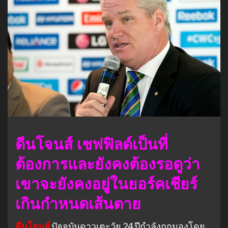
ดีนโจนส์ เชฟฟิลด์เป็นที่
ต้องการและยังคงต้องรอดูว่า
เขาจะยังคงอยู่ในยอร์คเชียร์
เกินกําหนดเส้นตาย
ดีนโจนส์
ปัจจุบันดาวเตะวัย 24 ปีกําลังถูกมองโดย