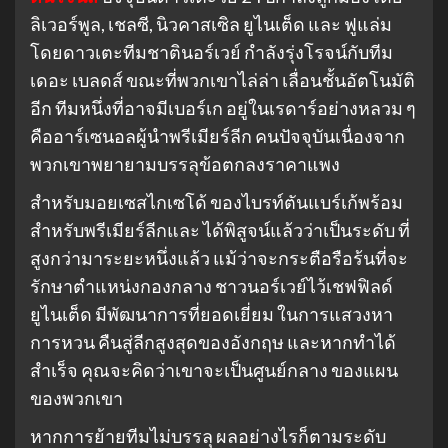
ลิเวอร์พูล, เชลซี, นิวคาสเซิล ยูไนเต็ด และ ฟูแล่ม
โดยดาวเตะทีมชาตินอร์เวย์ กําลังรุ่งโรจน์กับทีม
เดอะ เบลดส์ ขณะที่พวกเขาไล่ล่า เลื่อนชั้นอัตโนมัติ
อีก ทีมหนึ่งที่อาจมีเบอร์เก อยู่ในเรดาร์อย่างหลวม ๆ
คืออาร์เซนอลผู้นําพรีเมียร์ลีก คนปัจจุบันเนื่องจาก
พวกเขาพยายามบรรลุข้อตกลงราคาแพง
สําหรับมอยเซสไกเซโด้ ของไบรท์ตันแบร์เก้พร้อม
สําหรับพรีเมียร์ลีกและ ได้พิสูจน์แล้วว่าเป็นระดับ ที่
สูงกว่ามาระยะหนึ่งแล้ว แม้ว่าจะกระตือรือร้นที่จะ
รักษาตําแหน่งกองกลาง ชาวนอร์เวย์ไว้เชฟฟิลด์
ยูไนเต็ด มีพัฒนาการที่ยอดเยี่ยม ในการแสวงหา
การหวน คืนสู่ลีกสูงสุดของอังกฤษ และหากทําได้
สําเร็จ คุณจะคิดว่าเขาจะเป็นศูนย์กลาง ของแผน
ของพวกเขา
หากการย้ายทีมไม่บรรลุ ผลอย่างไรก็ตามระดับ