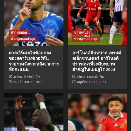
ข่าวฟุตบอล
ข่าวฟุตบอล
ข่าวฟุตบอลล่าสุด
ข่าวฟุตบอลล่าสุด
คาลเวิร์ตเลวินข้อตกลง
อาร์โนลด์มีบทบาท เทรนต์
ของสตาร์เอฟเวอร์ตัน
อเล็กซานเดอร์-อาร์โนลด์
รวบรวมจังหวะหลังจากการ
ปรารถนาที่จะมีบทบาท
หักคะแนน
สำคัญในแผนยูโร 2024
admin_football_7m
admin_football_7m
พฤศจิกายน 29, 2023
พฤศจิกายน 17, 2023