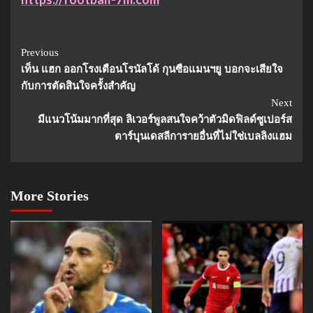
Continue
Previous
เท็น แฮก ออกโรงเตือนโรนัลโด้ กุนซือแมนฯยู บอกจะเสียใจ
Reading
กับการตัดสินใจครั้งสำคัญ
Next
มีแนวโน้มมากที่สุด ลิเวอร์พูลสนใจคว้าตัวมิดฟิลด์ซูเปอร์ส
ตาร์บุนเดสลีการายอื่นที่ไม่ใช่เบลลิงแฮม
More Stories