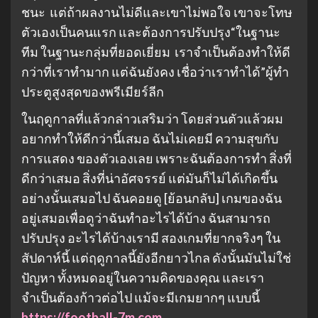
ชนะ แต่ถ้าผลงานไม่ดีและเขาไม่พอใจ เขาจะโทษ
ตัวเองเป็นคนแรก และต้องการปรับปรุง“ในฐานะ
ทีม ในฐานะกลุ่มที่ยอดเยี่ยม เราจำเป็นต้องทำให้ดี
กว่าที่เราทำมาก แต่ฉันยังคง เชื่อว่าเราทำได้”ผู้ทำ
ประตูสูงสุดของพรีเมียร์ลีก
ในฤดูกาลที่แล้วกล่าวเสริมว่า โดยส่วนตัวแล้วผม
อยากทำให้ดีกว่านี้เสมอ ฉันไม่เคยมี ความสุขกับ
การแสดง ของตัวเองเลย เพราะฉันต้องการทำ สิ่งที่
ดีกว่าเสมอ สิ่งที่น่าอัศจรรย์ แต่มันก็ไม่ได้เกิดขึ้น
อย่างนั้นเสมอไป ฉันคอยดู [ย้อนกลับ] เกมของฉัน
อยู่เสมอเพื่อดูว่าฉันทำอะไรได้บ้าง ฉันสามารถ
ปรับปรุง อะไรได้บ้างเรามี สองเกมที่ยากจริงๆ ใน
สัปดาห์นี้ แต่ฤดูกาลนี้ยังอีกยาวไกล ดังนั้นมันไม่ใช่
ปัญหา ทั้งหมดอยู่ในความคิดของคุณ และเรา
จำเป็นต้องก้าวต่อไป แม้จะมีเกมยากๆ แบบนี้
https://football-7m.com