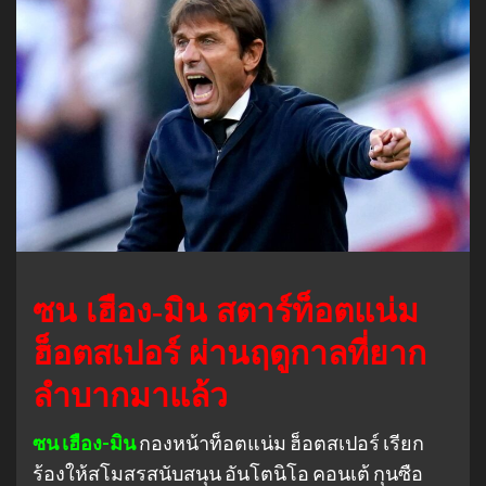
ซน เฮือง-มิน สตาร์ท็อตแน่ม
ฮ็อตสเปอร์ ผ่านฤดูกาลที่ยาก
ลำบากมาแล้ว
ซน เฮือง-มิน
กองหน้าท็อตแน่ม ฮ็อตสเปอร์ เรียก
ร้องให้สโมสรสนับสนุน อันโตนิโอ คอนเต้ กุนซือ