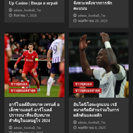
Up Casino | Входи и играй
จังหวะหลังจากการหัก
คะแนน
admin_football_7m
สิงหาคม 7, 2026
admin_football_7m
พฤศจิกายน 29, 2023
ข่าวฟุตบอล
ข่าวฟุตบอล
ข่าวฟุตบอลล่าสุด
ข่าวฟุตบอลล่าสุด
อาร์โนลด์มีบทบาท เทรนต์ อ
อันโตนิโอจะถูกแบน เรอั
เล็กซานเดอร์-อาร์โนลด์
ลมาดริดมีส่วนร่วมในการ
ปรารถนาที่จะมีบทบาท
ผลักดันและผลัก
สำคัญในแผนยูโร 2024
admin_football_7m
admin_football_7m
พฤศจิกายน 8, 2023
พฤศจิกายน 17, 2023