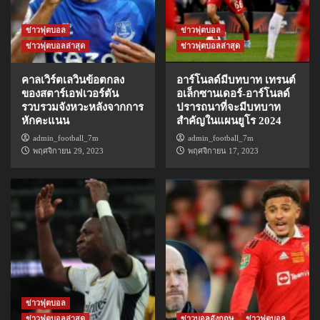
ข่าวฟุตบอล
ข่าวฟุตบอล
ข่าวฟุตบอลล่าสุด
ข่าวฟุตบอลล่าสุด
คาลเวิร์ตเลวินข้อตกลง
อาร์โนลด์มีบทบาท เทรนต์
ของสตาร์เอฟเวอร์ตัน
อเล็กซานเดอร์-อาร์โนลด์
รวบรวมจังหวะหลังจากการ
ปรารถนาที่จะมีบทบาท
หักคะแนน
สำคัญในแผนยูโร 2024
admin_football_7m
admin_football_7m
พฤศจิกายน 29, 2023
พฤศจิกายน 17, 2023
ข่าวฟุตบอล
ข่าวฟุตบอลล่าสุด
ข่าวบอลอังกฤษ
ข่าวฟุตบอล