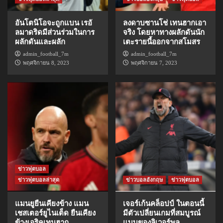
อันโตนิโอจะถูกแบน เรอั
ลงดาบซานโช่ เทนฮากเอา
ลมาดริดมีส่วนร่วมในการ
จริง โดยหาทางผลักดันนัก
ผลักดันและผลัก
เตะรายนี้ออกจากสโมสร
admin_football_7m
admin_football_7m
พฤศจิกายน 8, 2023
พฤศจิกายน 7, 2023
ข่าวฟุตบอล
ข่าวฟุตบอลล่าสุด
ข่าวบอลอังกฤษ
ข่าวฟุตบอล
แมนยูยืนเคียงข้าง แมน
เจอร์เก้นคล็อปป์ ในตอนนี้
เชสเตอร์ยูไนเต็ด ยืนเคียง
มีตัวเปลี่ยนเกมที่สมบูรณ์
ข้างเอริคเทนฮาก
แบบของลิเวอร์พูล