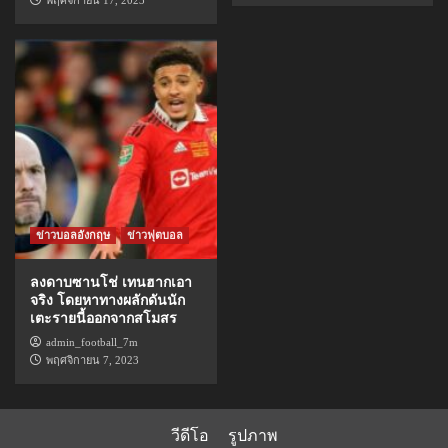
ข่าวบอลอังกฤษ
ข่าวฟุตบอล
ลงดาบซานโช่ เทนฮากเอา
จริง โดยหาทางผลักดันนัก
เตะรายนี้ออกจากสโมสร
admin_football_7m
พฤศจิกายน 7, 2023
วีดีโอ
รูปภาพ