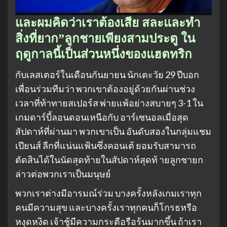
และผมคิดว่าเราต้องเสีย สละและทำ
สิ่งที่ยาก”ลูกชายเพียงสามประตู ใน
ฤดูกาลนี้เป็นส่วนหนึ่งของแฮตทริก
กับเลสเตอร์ในเดือนกันยายน นักเตะวัย 29 ปีบอก
เพื่อนร่วมทีมว่า พวกเขาต้องอยู่ด้วยกันผ่านช่วง
เวลาที่ท้าทายสเปอร์ส พ่ายแพ้อย่างสบายๆ 3-1 ใน
เกมดาร์บี้ลอนดอนเหนือกับ อาร์เซนอลเมื่อสุด
สัปดาห์ที่ผ่านมา พวกเขาเป็น อันดับสองในกลุ่มแชม
เปียนส์ ลีกที่แน่นแฟ้นซึ่งคอนเต้ ยอมรับสามารถ
ตัดสินได้ในนัดสุดท้ายในสัปดาห์สุดท้ ายลูกชายก
ล่าวต่อพวกเราเป็นมนุษย์
พวกเราต่างมีอารมณ์ร่วม บางครั้งหลังเกมเราทุก
คนมีความสุข และบางครั้งเราทุกคนก็โกรธหรือ
หงุดหงิด เจ้าชู้มีความกระตือรือร้นมากขึ้น ถ้าเรา