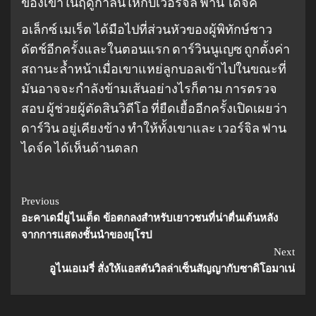
ของเขาในฤดูกาลนี้ให้กับเวอร์จิล ฟาน ไดจ์ค
อเล็กซ์ เมเร็ต ได้มือไปที่ส่วนหัวของผู้พิทักษ์ชาว
ดัตช์อีกครั้งและในตอนแรก ดาร์วินนูเญซ ถูกตั้งค่า
สถานะล้ำหน้าเมื่อเขาแหย่ลูกบอลเข้าไปในขณะที่
มันอาจจะกำลังข้ามเส้นอย่างไรก็ตาม การตรวจ
สอบ ผู้ช่วยผู้ตัดสินวิดีโอ ที่ยืดเยื้ออีกครั้งเปิดเผยว่า
ดาร์วิน อยู่เคียงข้าง ทำให้ทั้งเขาและ เวอร์จิล ฟาน
ไดจ์ค ได้เห็นด้านตลก
Continue
Previous
อะคาเดมี่ยูไนเต็ด ข้อตกลงสำหรับเยาวชนที่น่าตื่นเต้นหลัง
Reading
จากการแสดงชั้นนำของยุโรป
Next
อูไนเอเมรี่ สั่งให้แอสตันวิลล่าเซ็นสัญญากับซาดิโอมาเน่