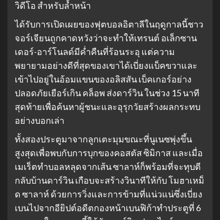
วิดีโอ สำหรับล้ำหน้า
ได้รับการเปิดเผยของฟุตบอลอิตาลีในฤดูกาลนี้ชาว
จอร์เจียนถูกคาดหวังว่าจะทำให้เทรนต์ อเล็กซาน
เดอร์-อาร์โนลด์มีค่ำคืนที่ร้อนระอุ แต่ความ
พยายามอย่างดีที่สุดของเขาได้เบี่ยงแบ็คขวาและ
เข้าไปอยู่ในอ้อมแขนของอลิสสัน เบ็คเกอร์อย่าง
ปลอดภัยเยือร์เกิน คล็อพ ส่งดาร์วิน ในช่วง 15 นาที
สุดท้ายเพื่อค้นหาผู้ชนะและอุรุกวัยสร้างผลกระทบ
อย่างบอกเล่า
ทั้งสองประตูมาจากลูกเตะมุมขณะที่นูเนซพุ่งขึ้น
สูงสุดเพื่อพบกับการบุกของคอสตัส ซิมิกาส และเมื่อ
เมเร็ตทำบอลหลุดจากเส้น ซาลาห์ก็พร้อมที่จะทุบตี
กลับบ้านดาร์วิน เกือบจะสร้างวินาทีให้กับ โมฮาเหม็
ด ซาลาห์ ด้วยการวิ่งและการข้ามที่แน่วแน่ซึ่งเบี่ยง
เบนไปจากอียิปต์อดีตกองหน้าเบนฟิก้าทำประตูที่ 6