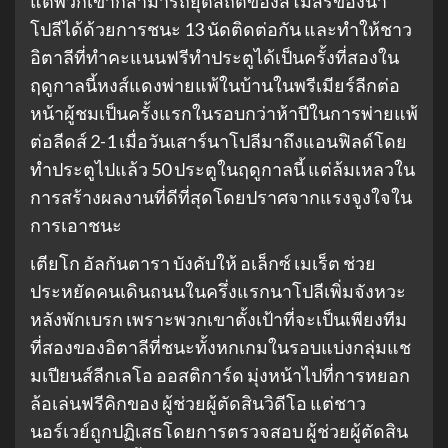
แต่พวกเขาก็สามารถยุติสถิติของสโมสรของนา
โปลีได้ด้วยการชนะ 13 นัดติดต่อกัน และทำให้ชาว
อิตาลีที่ทำคะแนนฟรีทำประตูได้เป็นครั้งที่สองใน
ฤดูกาลนี้หงส์แดงพ่ายแพ้ในบ้านในพรีเมียร์ลีกต่อ
หน้าผู้ชมเป็นครั้งแรกในรอบกว่าห้าปีในการพ่ายแพ้
ต่อลีดส์ 2-1 เมื่อวันเสาร์นาโปลีมาถึงแอนฟิลด์โดย
ทำประตูไปแล้ว 50 ประตูในฤดูกาลนี้ แต่ล้มเหลวใน
การสร้างผลงานที่ดีที่สุดโดยปราศจากแรงจูงใจใน
การเอาชนะ
เตียโก อัลกันตารา บังคับให้ อเล็กซ์ เมเร็ต ช่วย
ประหยัดคนเดินถนนในครึ่งแรกนาโปลีเพิ่มจังหวะ
หลังพักเบรก เพราะพวกเขาตั้งเป้าที่จะเป็นเพียงทีม
ที่สองของอิตาลีที่ชนะทั้งหกเกมในรอบแบ่งกลุ่มแช
มเปียนส์ลีกเลโอ ออสติการ์ด มุ่งหน้าไปที่การหยอก
ล้อเล่นฟรีคิกของ ผู้ช่วยผู้ตัดสินวิดีโอ แต่ชาว
นอร์เวย์ถูกปฏิเสธโดยการตรวจสอบ ผู้ช่วยผู้ตัดสิน