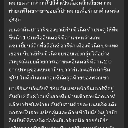
หมายความว่านาโปลีจำเป็นต้องหลีกเลี่ยงความ
พ่ายแพ้โดยระยะขอบสี่เป้าหมายเพื่อรักษาตำแหน่ง
สูงสุด
เบนจามิน ปาวาร์ ของบาเยิร์น มิวนิค ทำประตูให้ทีม
ขึ้นนำ 1-0 เหนืออินเตอร์ มิลาน ระหว่างเกม
แชมเปี้ยนส์ลีกที่อลิอันซ์ อารีน่า เมืองมิวนิค ประเทศ
เยอรมนีบาเยิร์น มิวนิคจบรอบแบ่งกลุ่มได้อย่าง
สมบูรณ์แบบด้วยการเอาชนะอินเตอร์ มิลาน 2-0
จากประตูของเบนจามิน ปาวาร์และเอริก มักซิม
ชูโป-โมติงในเกมกลุ่มซีนัดสุดท้ายของพวกเขา
บาเยิร์นจบอันดับที่ 18 แต้ม แซงหน้าอินเตอร์ที่อยู่
อันดับ 2 ถึง 8 โดยทั้งสองทีมผ่านเข้ารอบน็อคเอาท์
แล้วบาร์เซโลน่าจบอันดับสามด้วยคะแนนเจ็ดแต้ม
ตกรอบในรอบแบ่งกลุ่มและต้องเข้าไปนั่งในยูโรป้า
ลีกเป็นปีที่สองติดต่อกันปิแอร์-เอมิล ฮอยจ์เบิร์ก