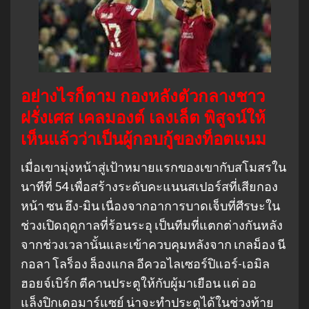
อย่างไรก็ตาม กองหลังตัวกลางชาว
ฝรั่งเศส เคลมองต์ เลงเล็ต พิสูจน์ให้
เห็นแล้วว่าเป็นผู้กอบกู้ของท็อตแนม
เมื่อเขามุ่งหน้าสู่เป้าหมายแรกของเขากับสโมสรใน
นาทีที่ 54 เพื่อสร้างระดับคะแนนสเปอร์สที่เสียกอง
หน้า ซน ฮึง-มิน เนื่องจากอาการบาดเจ็บที่ศีรษะใน
ช่วงเปิดฤดูกาลที่ร้อนระอุ เป็นทีมที่แตกต่างกันหลัง
จากช่วงเวลานั้นและเข้าควบคุมหลังจาก เกลม็อง นี
กอลา โลร็อง ล็องแกล อีควอไลเซอร์ปิแอร์-เอมิล
ฮอยจ์เบิร์ก ตีคานประตูให้กับผู้มาเยือน แต่ ออ
แล็งปิกเดอมาร์แซย์ น่าจะทำประตูได้ในช่วงท้าย