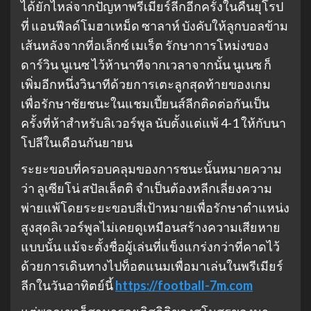
ได้ยักไหล่จากปัญหาพรีเมียร์ลีกอีกครั้งในคืนยุโรป
ที่ แอนฟีลด์โมฮาเหม็ด ซาลาห์ บังคับให้ลูกบอลข้าม
เส้นหลังจากที่อเล็กซ์ เมเร็ต รักษาการโหม่งของ
ดาร์วิน นูเนซ ไว้ห้านาทีจากเวลาจากนั้น นูเนซ ก็
เพิ่มอีกหนึ่งวินาทีด้วยการเตะลูกสุดท้ายของเกม
เพื่อรักษาชัยชนะในแชมเปี้ยนส์ลีกติดต่อกันเป็น
ครั้งที่ห้าสำหรับลิเวอร์พูล นับตั้งแต่แพ้ 4-1 ให้กับนา
โปลีในเดือนกันยายน
ระยะขอบที่ครอบคลุมของการชนะนั้นหมายความ
ว่า ลูเซียโน่ สปัลเล็ตติ จำเป็นต้องหลีกเลี่ยงความ
พ่ายแพ้โดยระยะขอบสี่เป้าหมายเพื่อรักษาตำแหน่ง
สูงสุดลิเวอร์พูลไม่เคยดูเหมือนสร้างความเสียหาย
แบบนั้น แม้จะตั้งชื่อผู้เล่นที่แข็งแกร่งกว่าที่คาดไว้
ด้วยการเดินทางไปท็อตแนมเพื่อมาเล่นในพรีเมียร์
ลีกในวันอาทิตย์นี้
https://football-7m.com