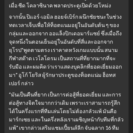
เมื่อ ซีด โคลาซินาค พลาดประตูเปิดด้วยโหม่ง
จากนั้น ปิแอร์-เอมิล ฮอยจ์เบิร์ก ผนึกชัยชนะในช่วง
ทดเวลาเจ็บเพื่อให้ท็อตแนมอยู่ในอันดับต้น ๆ ของ
กลุ่มและออกจาก ออแล็งปิกเดอมาร์แซย์ ซึ่งเมื่อถึง
จุดหนึ่งในตอนเย็นอยู่ในอันดับที่สี่และออกจาก
ยุโรป“พูดตามตรง เราคาดหวังเกมแบบนั้น สนาม
กีฬาสต๊าด เวโลโดรม เป็นสถานที่ที่ยากมากที่จะ
รับมือ และผมคิดว่าเราแสดงบุคลิกที่ยอดเยี่ยมออก
มา” อูโก้ โยริส ผู้รักษาประตูของท็อตแน่ม ฮ็อทส
เปอร์ กล่าว
“มันเป็นคืนที่ยาก เป็นการต่อสู้ที่ยอดเยี่ยม และการ
ต่อสู้ทางจิตใจมากกว่าเดิม เพราะเราสามารถรู้สึก
ได้ในครึ่งแรกที่ทีมเล่นโดยไม่ต้องกลัวแพ้ มันคือ
มาร์กเซย และในครึ่งหลังเราเผชิญหน้ากับทีมที่กลัว
แพ้” เขากล่าวเสริมแชมเปี้ยนส์ลีก จับฉลาก 16 ทีม