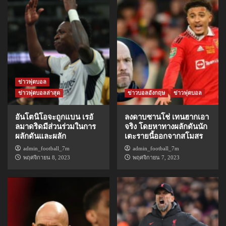
ข่าวฟุตบอล
ข่าวฟุตบอลล่าสุด
ข่าวบอลอังกฤษ
ข่าวฟุตบอล
อันโตนิโอจะถูกแบน เรอั
ลงดาบซานโช่ เทนฮากเอา
ลมาดริดมีส่วนร่วมในการ
จริง โดยหาทางผลักดันนัก
ผลักดันและผลัก
เตะรายนี้ออกจากสโมสร
admin_football_7m
admin_football_7m
พฤศจิกายน 8, 2023
พฤศจิกายน 7, 2023