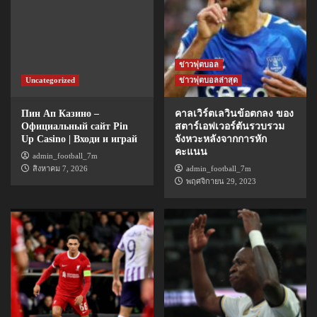
ข่าวฟุตบอล
Uncategorized
ข่าวฟุตบอลล่าสุด
Пин Ап Казино –
คาลเวิร์ตเลวินข้อตกลง ของ
Официальный сайт Pin
สตาร์เอฟเวอร์ตันรวบรวม
Up Casino | Входи и играй
จังหวะหลังจากการหัก
คะแนน
admin_football_7m
สิงหาคม 7, 2026
admin_football_7m
พฤศจิกายน 29, 2023