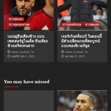
ข่าวฟุตบอล
ข่าวฟุตบอลล่าสุด
ข่าวบอลอังกฤษ
ข่าวฟุตบอล
แมนยูยืนเคียงข้าง แมน
เจอร์เก้นคล็อปป์ ในตอนนี้
เชสเตอร์ยูไนเต็ด ยืนเคียง
มีตัวเปลี่ยนเกมที่สมบูรณ์
ข้างเอริคเทนฮาก
แบบของลิเวอร์พูล
admin_football_7m
admin_football_7m
พฤศจิกายน 2, 2023
ตุลาคม 25, 2023
You may have missed