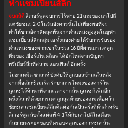
ฟ่าแชมเปียนส์ลีก
จบสถิติ
ลิเวอร์พูลจบการไร้พ่าย 21 เกมของนาโปลี
แต่ชัยชนะ 2-0 ในวันอังคารนั้นไม่เพียงพอที่จะ
ทำให้ชาวอิตาลีหลุดพ้นจากตำแหน่งสูงสุดในยูฟ่า
แชมเปี้ยนส์ลีกกลุ่ม เอ ทั้งสองฝ่ายได้รับการรับรอง
ตำแหน่งของพวกเขาในช่วง 16 ปีที่ผ่านมา แต่ลูก
ทีมของ เยือร์เกิน คล็อพ ได้ยักไหล่จากปัญหา
พรีเมียร์ลีกที่สนาม แอนฟีลด์ อีกครั้ง
โมฮาเหม็ด ซาลาห์ บังคับให้ลูกบอลข้ามเส้นหลัง
จากที่อเล็กซ์ เมเร็ต รักษาการโหม่งของดาร์วิน
นูเนซ ไว้ห้านาทีจากเวลาจากนั้น นูเนซ ก็เพิ่มอีก
หนึ่งวินาทีด้วยการเตะลูกสุดท้ายของเกมเพื่อคว้า
ชัยชนะแชมเปี้ยนส์ลีกติดต่อกันเป็นครั้งที่ห้าสำหรับ
ลิเวอร์พูล นับตั้งแต่แพ้ 4-1 ให้กับนาโปลีในเดือน
กันยายนระยะขอบที่ครอบคลุมของการชนะนั้น