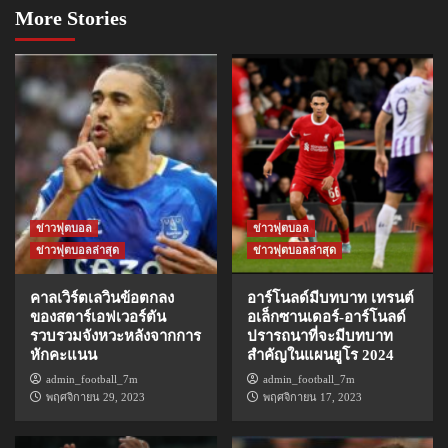
More Stories
ข่าวฟุตบอล
ข่าวฟุตบอล
ข่าวฟุตบอลล่าสุด
ข่าวฟุตบอลล่าสุด
คาลเวิร์ตเลวินข้อตกลง
อาร์โนลด์มีบทบาท เทรนต์
ของสตาร์เอฟเวอร์ตัน
อเล็กซานเดอร์-อาร์โนลด์
รวบรวมจังหวะหลังจากการ
ปรารถนาที่จะมีบทบาท
หักคะแนน
สำคัญในแผนยูโร 2024
admin_football_7m
admin_football_7m
พฤศจิกายน 29, 2023
พฤศจิกายน 17, 2023