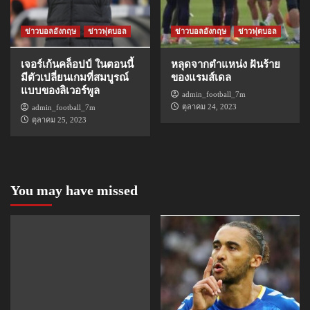
ข่าวบอลอังกฤษ
ข่าวฟุตบอล
ข่าวบอลอังกฤษ
ข่าวฟุตบอล
เจอร์เก้นคล็อปป์ ในตอนนี้
หลุดจากตำแหน่ง ฝันร้าย
มีตัวเปลี่ยนเกมที่สมบูรณ์
ของแรมส์เดล
แบบของลิเวอร์พูล
admin_football_7m
ตุลาคม 24, 2023
admin_football_7m
ตุลาคม 25, 2023
You may have missed