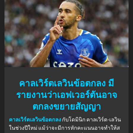
คาลเวิร์ตเลวินข้อตกลง มี
รายงานว่าเอฟเวอร์ตันอาจ
ตกลงขยายสัญญา
คาลเวิร์ตเลวินข้อตกลง
กับโดมินิก คาลเวิร์ต-เลวิน
ในช่วงปีใหม่ แม้ว่าจะมีการหักคะแนนอาจทำให้ส