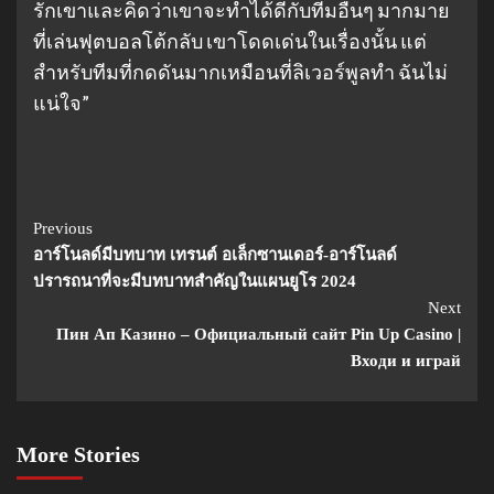
รักเขาและคิดว่าเขาจะทำได้ดีกับทีมอื่นๆ มากมาย
ที่เล่นฟุตบอลโต้กลับ เขาโดดเด่นในเรื่องนั้น แต่
สำหรับทีมที่กดดันมากเหมือนที่ลิเวอร์พูลทำ ฉันไม่
แน่ใจ”
Continue
Previous
อาร์โนลด์มีบทบาท เทรนต์ อเล็กซานเดอร์-อาร์โนลด์
Reading
ปรารถนาที่จะมีบทบาทสำคัญในแผนยูโร 2024
Next
Пин Ап Казино – Официальный сайт Pin Up Casino |
Входи и играй
More Stories