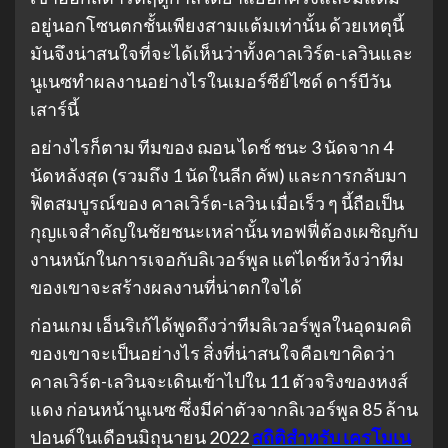
อยู่นอกโซนตกชั้นเพียงสามแต้มเท่านั้น ด้วยเหตุนี้
มันจึงน่าสนใจที่จะได้เห็นว่าทั้งคาลเวิร์ต-เลวินและ
นูเนซทำผลงานอย่างไรในเมอร์ซีย์ไซด์ ดาร์บีวัน
เสาร์นี้
อย่างไรก็ตาม ทีมของ ฌอน ไดช์ ชนะ 3 นัดจาก 4
นัดหลังสุด (รวมถึง 1 นัดในลีก คัพ) และการกลับมา
ฟิตสมบูรณ์ของ คาลเวิร์ต-เลวิน เมื่อเร็ว ๆ นี้ถือเป็น
กุญแจสำคัญในชัยชนะเหล่านั้น ทอฟฟี่ต้องเผชิญกับ
งานหนักในการเจอกับลิเวอร์พูล แต่ไดช์หวังว่าทีม
ของเขาจะสร้างผลงานที่น่าตกใจได้
ก่อนเกม เอ็นริเก้ได้พูดถึงว่าทีมลิเวอร์พูลในอุดมคติ
ของเขาจะเป็นอย่างไร สิ่งที่น่าสนใจคือเขาคิดว่า
คาลเวิร์ต-เลวินจะเดินเข้าไปใน 11 ตัวจริงของหงส์
แดง ก่อนหน้านูเนซ ซึ่งมีค่าตัวจากลิเวอร์พูล 85 ล้าน
ปอนด์ในเดือนมิถุนายน 2022
สถิติสำหรับ เครโมเน