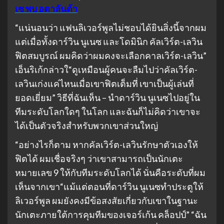
เซ พบ อตาลันต้า
“แน่นอนว่า แฟนลิเวอร์พูลไม่ชอบได้ยินสิ่งนี้จากผม
แต่เมื่อทั้งดาร์วิน นูเนซ และโดมินิก คัลเวิร์ต-เลวิน
ฟิตสมบูรณ์ ผมคิดว่าผมคงจะเลือกคาลเวิร์ต-เลวิน”
เอ็นริเก้กล่าวใ“ดูเหมือนผู้คนจะลืมไปว่าคัลเวิร์ต-
เลวินเก่งแค่ไหนเมื่อเขาฟิตเต็มที่ เขาเป็นผู้เล่นที่
ยอดเยี่ยม” วิธีที่ฉันเห็น – นำดาร์วิน นูเนซไปอยู่ใน
ทีมระดับโลกใดๆ ในโลก และฉันก็ไม่คิดว่าเขาจะ
ได้เป็นตัวจริงสำหรับพวกเขาส่วนใหญ่
“อย่างไรก็ตาม หากคัลเวิร์ต-เลวินรักษาตัวเองให้
ฟิตได้ ผมเชื่อจริงๆ ว่าเขาสามารถเป็นนักเตะ
หมายเลข 9 ให้กับทีมระดับโลกได้ นั่นคือระดับที่ผม
เห็นจากเขา“แม้แต่ตอนที่ดาร์วิน นูเนซทำประตูให้
ลิเวอร์พูล ผมยังคงมีข้อสงสัยเกี่ยวกับเขาในฐานะ
นักเตะภายใต้การคุมทีมของเจอร์เก้น คล็อปป์” “ฉัน