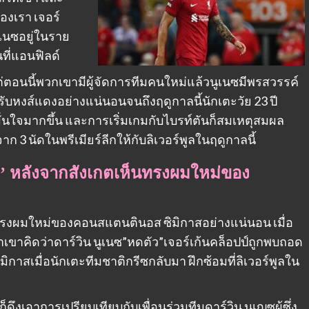
องเรา เจอร์
นูเนซอยู่ในราย
นที่แอนฟิลด์
แต่ตอนนี้พวกเขามีผู้จัดการทีมคนใหม่แล้วนูเนซมีพรสวรรค์
ับหงส์แดงอย่างแน่นอนจนถึงฤดูกาลนี้นักเตะวัย 23 ปี
มั่นใจมากขึ้น และการเริ่มเกมกับไบรท์ตันก็สมเหตุสมผล
ก 3 นัดในพรีเมียร์ลีกให้กับลิเวอร์พูลในฤดูกาลนี้
ตัว’ หลังจากสังเกตเห็นทรงผมใหม่ของ
ยทรงผมใหม่ของคอนสแตนตินอส ซิมิกาสอย่างแน่นอน เมื่อ
่าเขาคิดว่าดาร์วิน นูเนซ”หดตัว”เจอร์เก้นคล็อปป์ถูกพบถอด
สเมื่อนักเตะทีมชาติกรีซกลับมา ฝึกซ้อมที่ลิเวอร์พูลใน
งเอาการเปรียบเทียบกับเพื่อนร่วมทีมดาร์วิน นูเญซผู้ซึ่ง