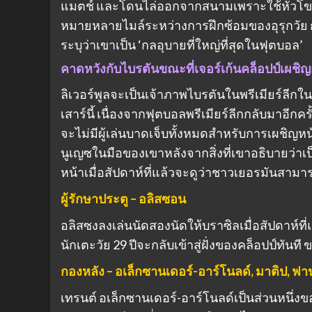
แมตช์ และโดนไล่ออกจากสนามเพราะใช้หัวโขกใ
หมายหลายไมล์ระหว่างการฝึกซ้อมของอุรุกวัย กล
ระบุว่าเขาเป็น ‘กลอุบายที่ใหญ่ที่สุดในฟุตบอล’
คาดหวังกับไบรตันขณะที่เจอร์เก้นคล็อปป์เผชิญก
ลิเวอร์พูลจะเป็นเจ้าภาพไบรตันในพรีเมียร์ลีกในว
เสาร์นี้ เนื่องจากฟุตบอลพรีเมียร์ลีกกลับมาอีกค
จะไม่มีผู้เล่นบาดเจ็บทั้งหมดสำหรับการเผชิญห
นูเญซในมือของเขาหลังจากสิ่งที่เขาอธิบายว่าเป
หน้าเมื่อสัปดาห์ที่แล้วจะดูว่าชาวเยอรมันสาม
ผู้รักษาประตู – อลิสซอน
อลิสซงลงเล่นนัดสองนัดให้บราซิลเมื่อสัปดาห์ที
นักเตะวัย 29 ปีจะกลับเข้าสู่ฝั่งของคล็อปป์ทั
กองหลัง – อเล็กซานเดอร์-อาร์โนลด์, มาติป, ฟาน
เทรนต์ อเล็กซานเดอร์-อาร์โนลด์เป็นส่วนหนึ่งข