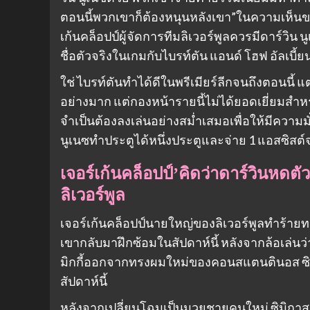
ตอนนี้พวกเขาก็ต้องหนุนหลังเขา”ในความเห็นข
เก้นคล็อปป์ผู้จัดการทีมลิเวอร์พูลควรมีดาร์วิน 
ชื่อตัวจริงในเกมกับไบรท์ตัน แอนด์ โฮฟ อัลเบี้ย
ใช่ ไบรท์ตันทำได้ดีในพรีเมียร์ลีกจนถึงตอนนี้ 
อย่างมาก แต่กองหน้ารายนี้ไม่ได้ยอดเยี่ยมสำหร
จำเป็นต้องลงเล่นอย่างสม่ำเสมอเพื่อให้มีความ
นูเนซทำประตูได้หนึ่งประตูและจ่าย 1 แอสซิสต์จา
เจอร์เก้นคล็อปป์’คิดว่าดาร์วินหด
ลิเวอร์พูล
เจอร์เก้นคล็อปป์นายใหญ่ของลิเวอร์พูลทำร้า
เขากลับมาฝึกซ้อมในสัปดาห์นี้ หลังจากล้อเล่นว
มิกกี้ออกจากทรงผมใหม่ของคอนสแตนตินอส ซิมิกา
สัปดาห์นี้
หลังจากเปลี่ยนโฉมเป็นมวยชายคนใหม่ ซิมิกาสก็ดึ