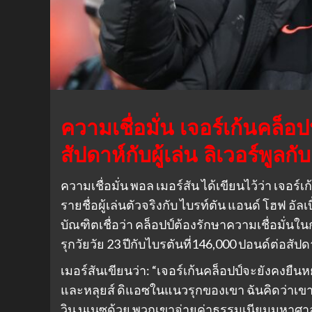
ความเชื่อมั่น เจอร์เก้นคล็อป
สัปดาห์กับผู้เล่น ลิเวอร์พูลกั
ความเชื่อมั่น พอล เมอร์สัน ได้เขียนไว้ว่า เจอร์
รายชื่อผู้เล่นตัวจริงกับ ไบรท์ตัน แอนด์ โฮฟ อั
บัณฑิตเชื่อว่า คล็อปป์ต้องรักษาความเชื่อมั่นในก
รุกวัยวัย 23 ปีกับไบรตันที่146,000 ปอนด์ต่อสัปด
เมอร์สันเขียนว่า: “เจอร์เก้นคล็อปป์จะยังคงยืน
และหลุยส์ ดิแอซในแนวรุกของเขา ฉันคิดว่าเขา
วิน นูเนซด้วย พวกเขาจ่ายค่าธรรมเนียมมหาศา