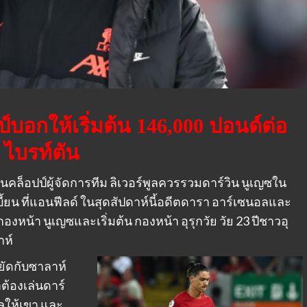
ป์บอกให้เริ่มต้น 146,000 ปอนด์ต่อ
บ ไบรท์ตัน
เก้นคล็อปป์ผู้จัดการทีม ลิเวอร์พูลควรรวมดาร์วิน นูเญซใน
ลเบี้ยน ที่แอนฟีลด์ ในสุดสัปดาห์นี้อดีตดารา อาร์เซนอลและ
องหน้า นูเญซและเริ่มต้น กองหน้า อุรุกวัย วัย 23 ปีชาวอุ
าห์
หยัดกับซาลาห์
ต้องเล่นดาร์
ลให้เขา และ