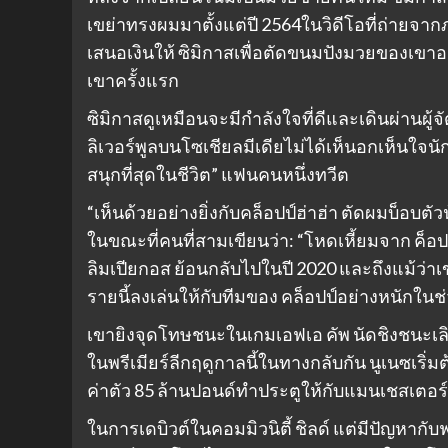
เขย่าทรงผมมาตั้งแต่ปี 2564ในวิดีโอที่ถ่ายจากภ
เสนอเงินให้ ซิมิกาสเพื่อตัดขนมปังมวยของเขาออก
เขาครั้งแรก
ซิมิกาสดูเหมือนจะมีกำลังใจที่ดีและเดินผ่านผู้จ
ลิเวอร์พูลบนโซเชียลมีเดียไม่ได้เห็นอกเห็นใจนัก
สนุกที่สุดในชีวิต” แฟนคนหนึ่งทวีต
“เห็นด้วยอย่างยิ่งกับคล็อปป์ฮ่าฮ่า ตัดผมบ็อบ
ในขณะที่คนที่สามเขียนว่า: “โหดเหี้ยมจาก ค็อป
ลิมเปียกอส ย้อนกลับไปในปี 2020 และถึงแม้ว่า
รายนี้ลงเล่นให้กับทีมของ คล็อปป์อย่างหนักในช
เขายิงจุดโทษชนะในเกมเอฟเอ คัพ นัดชิงชนะเลิศ
ในพรีเมียร์ลีกฤดูกาลนี้ในทางกลับกัน นูเนซเริ่
ค่าตัว 85 ล้านปอนด์ทำประตูให้กับแมนเชสเตอร์ ซ
ในการเดบิวต์ในคอมมิวนิตี้ ชิลด์ แต่มีปัญหากั