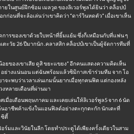
ายในศูนย์ฝึกซ้อม เมลวูด ของลิเวอร์พูลได้ยินว่า คล็อปป์
ก่อนที่จะล้อเล่นว่าเขาคิดว่า “ดาร์วินหดตัว” เมื่อเขาเห็น
ัดการของเขาด้วยใบหน้าที่ยิ้มแย้ม ซึ่งก็เหมือนกับที่แฟน ๆ
เตะวัย 26 ปีมากนัก .คลาสสิก คล็อปป์เขาเป็นผู้จัดการทีมที่
ตัวน้อยของเขาเสีย ดูสิ ขยะแขยง” อีกคนแสดงความคิดเห็น
 อย่างแน่นอน แต่ฉันพร้อมแล้วซิมิกาสเข้าร่วมทีม จาก โอ
เขาจะพบว่าเวลาเล่นเกมนั้นยากเมื่อทุกคนฟิต แต่กองหลัง
่วงหลายเดือนที่ผ่านมา
เมื่อเดือนพฤษภาคม และเคยเล่นให้ลิเวอร์พูล5 จาก 6 นัด
มต้นอาชีพค้าแข้งในแอนฟิลด์อย่างตะกุกตะกัก นักเตะที่
ิตี้
บฟอร์มและวินัยในลีก โดยทำประตูได้เพียงครั้งเดียวในสาม