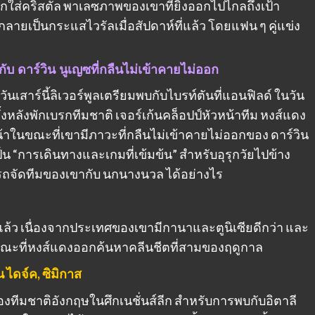
ส่คริสตัล พาเลซภาพของเขาที่ยิงออกไปไกลถึงเป้า
ายเป็นกระแสไวรัลเมื่อสัปดาห์ที่แล้ว โดยแฟน ๆ คู่แข่ง
ับ ดาร์วิน นูเญซที่กลืนไม่เข้าคายไม่ออก
ันเสาร์นี้ลิเวอร์พูลเตรียมพบกับไบรท์ตันที่แอนฟิลด์ ในวัน
รั้งหลังพักเบรกทีมชาติ เจอร์เก้นคล็อปป์หัวหน้าทีม หงส์แดง
น้าในขณะที่เขามีภาวะที่กลืนไม่เข้าคายไม่ออกของ ดาร์วิน
็น “การเดินทางและเกมที่เข้มข้น” สำหรับอุรุกวัยไปข้าง
ารถจัดทีมของเขากับ นกนางนวล ได้อย่างไร
่แล้ว เนื่องจากประเทศของเขามีกานาและตูนิเซียดีกว่า และ
นที ขณะที่หงส์แดงออกค้นหาคลีนชีตที่สามของฤดูกาล
 ไดจ์ค, ซิมิกาส
องทีมชาติอังกฤษในศึกเนชั่นส์ลีก สำหรับการพบกับอิตาลี