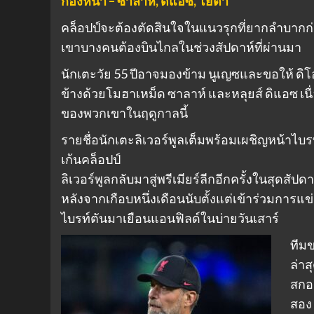
กองหน้า – ซาลาห์, ดิแอซ, โยตา
คล็อปป์จะต้องตัดสินใจในแนวรุกที่ยากลำบากก
เขาบางคนต้องบินไกลในช่วงสัปดาห์ที่ผ่านมา
นักเตะวัย 55 ปีอาจมองข้าม นูเญซและขอให้ ดิโ
ข้างด้วยโมฮาเหม็ด ซาลาห์ และหลุยส์ ดิแอซ เน
ของพวกเขาในฤดูกาลนี้
รายชื่อนักเตะลิเวอร์พูลเต็มพร้อมเผชิญหน้าไบรท
เก้นคล็อปป์
ลิเวอร์พูลกลับมาสู่พรีเมียร์ลีกอีกครั้งในสุดสั
หลังจากเกือบหนึ่งเดือนนับตั้งแต่เข้าร่วมการแข่
ไบรท์ตันมาเยือนแอนฟิลด์ในบ่ายวันเสาร์
ทีมข
ล่าส
สกอร
สอง