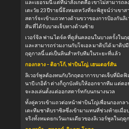
และเยอรมนี แต่ที่น่าสังเกตคือ เขาไม่สามารถลง
เตะวัย 23 ปีรายนี้จึงหมดหวังที่จะพิสูจน์ว่า
สตาร์จะเข้าแถวทางด้านขวาของการป้องกันลิเวอ
สัน ที่ได้รับบาดเจ็บทางด้านซ้าย
เวอร์จิล ฟาน ไดจ์ค ที่ดูสั่นคลอนในบางครั้งใน
และสามารถร่วมงานกับโจเอล มาติปได้ มาติปมีฟ
ฤดูกาลนี้ แต่เป็นหินสำหรับทีมในระยะที่แล้ว
กองกลาง – ติอาโก้, ฟาบินโญ่, เฮนเดอร์สัน
ลิเวอร์พูลต้องทนกับวิกฤตอาการบาดเจ็บที่มิดฟิล
นาบี เกอิต้า ต่างก็ถูกบังคับให้ออกจากทีม แต่ตอน
จะลงเล่นตั้งแต่ออกสตาร์ทกับนกนางนวล
ทั้งคู่ควรเข้าแถวต่อหน้าฟาบินโญ่เพื่อนกองกล
เตะทีมชาติบราซิลซึ่งเข้ามาแทนที่ช่วงท้ายเมื่อ
จริงทั้งหมดยกเว้นเกมเดียวของลิเวอร์พูลในฤดูก