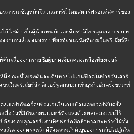
่อนการเผชิญหน้าในวันเสาร์นี้ โดยสตาร์ฟรอนต์สตาร์ของ
อโก้ โชต้า เป็นผู้นำแทน นักเตะทีมชาติโปรตุเกสอาจขนาบ
ื่องจากหงส์แดงมองหาเพียงชัยชนะนัดที่สามในพรีเมียร์ลีก
์ตัน เนื่องจากรายชื่อผู้บาดเจ็บลดลงเหลือเพียงเจอร์
ปดาห์นี้ ขณะที่ไบรท์ตันจะเดินทางไปแอนฟิลด์ในบ่ายวันเสาร์
งขันในพรีเมียร์ลีก ลิเวอร์พูลกลับมาทำธุรกิจอีกครั้งขณะที่
องเจอร์เก้นคล็อปป์ลงเล่นในเกมเยือนเอฟเวอร์ตันครั้ง
ุดเมื่อวันที่3 กันยายน แมตช์ที่จบลงด้วยผลเสมอแบบไร้
์ ต้องขอบคุณจอร์แดนพิคฟอร์ดที่กล้าหาญระหว่างไม้ทั้ง
 หงส์แดงจะตระหนักดีถึงความสำคัญของการกลับไปสู่เส้น