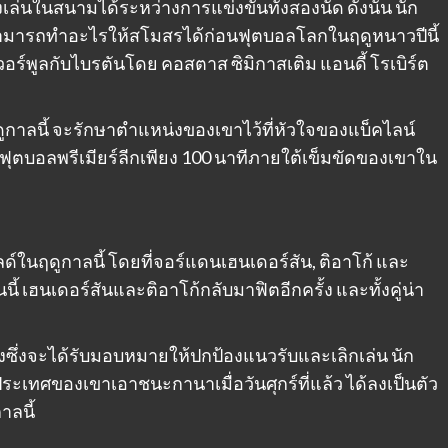
เล่นในสนามได้ระหว่างการแข่งขันทั้งสองนัด ดังนั้น นัก
เขาสามารถทำอะไรให้สโมสรได้ก่อนฟุตบอลโลกในฤดูหนาวปีนี้
ร์พูลกับไบรตันโดย คอสตาส ซิมิกาสเติม แอนดี้ โรเบิร์ต
ฤดูกาลนี้ จะรักษาตำแหน่งของเขาไว้ที่หัวใจของแบ็คไลน์
ุตบอลพรีเมียร์ลีกเพียง 100 นาทีภายใต้เข็มขัดของเขาใน
ด์ในฤดูกาลนี้ โดยที่จอร์แดนเฮนเดอร์สัน, ติอาโก้ และ
นี้ เฮนเดอร์สันและติอาโก้กลับมาฟิตอีกครั้ง และทั้งคู่น่า
างซึ่งจะได้รับมอบหมายให้ปกป้องแนวรับและเลิกเล่น นัก
ประเทศของเขาเอาชนะกานาเมื่อวันศุกร์ที่แล้ว ได้ลงเป็นตัว
าลนี้