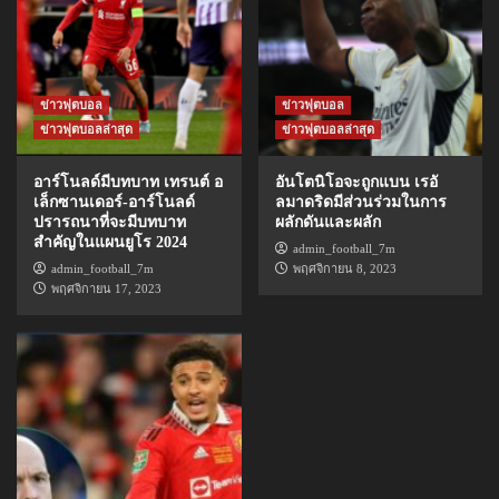
ข่าวฟุตบอล
ข่าวฟุตบอล
ข่าวฟุตบอลล่าสุด
ข่าวฟุตบอลล่าสุด
อาร์โนลด์มีบทบาท เทรนต์ อ
อันโตนิโอจะถูกแบน เรอั
เล็กซานเดอร์-อาร์โนลด์
ลมาดริดมีส่วนร่วมในการ
ปรารถนาที่จะมีบทบาท
ผลักดันและผลัก
สำคัญในแผนยูโร 2024
admin_football_7m
admin_football_7m
พฤศจิกายน 8, 2023
พฤศจิกายน 17, 2023