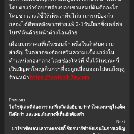
โดยตรงว่าข้อบกพร่องของเซาแธมป์ตันคืออะไร
โดยชาวเวลส์ชี้ให้เห็นว่าทีมไม่สามารถป้องกัน
กล่องได้ดีพอหลังจากพ่ายแพ้ 3-1 วันบ็อกซิ่งเดย์ต่อ
ไบรท์ตันด้วยหน้าต่างโอนย้าย
เดือนมกราคมที่เส้นขอบฟ้า หนึ่งในลำดับความ
สำคัญ ในตลาดจะต้องเสริมความแข็งแกร่งใน
ตำแหน่งกองกลาง โดยช่องโหว่ที่ ทิ้งไว้ในขณะนี้
เป็นปัญหาใหญ่เกินกว่าที่จะถูกเลื่อนออกไปจนถึงฤดู
ร้อนหน้า
https://football-7m.com
Continue
Previous
ไม่ใช่ผู้เล่นที่ต้องการ แกรี่เนวิลล์อธิบายว่าทำไมแมนฯยูไนเต็ด
Reading
ถึงดีกว่า และเผยเส้นทางที่เท็นฮักต้องทำ
Next
บาร์ซ่าชัดเจน เลวานดอฟสกี้ ช็อกบาร์ซ่าชัดเจนในการเผชิญ