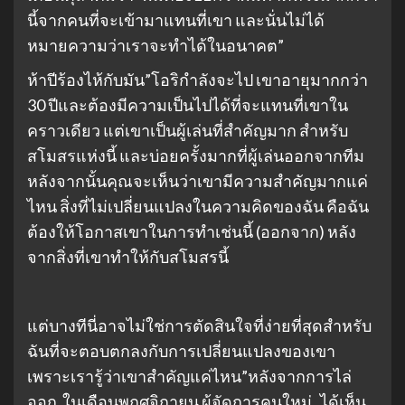
นี้จากคนที่จะเข้ามาแทนที่เขา และนั่นไม่ได้
หมายความว่าเราจะทำได้ในอนาคต”
ห้าปีร้องไห้กับมัน”โอริกำลังจะไป เขาอายุมากกว่า
30 ปีและต้องมีความเป็นไปได้ที่จะแทนที่เขาใน
คราวเดียว แต่เขาเป็นผู้เล่นที่สำคัญมาก สำหรับ
สโมสรแห่งนี้ และบ่อยครั้งมากที่ผู้เล่นออกจากทีม
หลังจากนั้นคุณจะเห็นว่าเขามีความสำคัญมากแค่
ไหน สิ่งที่ไม่เปลี่ยนแปลงในความคิดของฉัน คือฉัน
ต้องให้โอกาสเขาในการทำเช่นนี้ (ออกจาก) หลัง
จากสิ่งที่เขาทำให้กับสโมสรนี้
แต่บางทีนี่อาจไม่ใช่การตัดสินใจที่ง่ายที่สุดสำหรับ
ฉันที่จะตอบตกลงกับการเปลี่ยนแปลงของเขา
เพราะเรารู้ว่าเขาสำคัญแค่ไหน”หลังจากการไล่
ออก ในเดือนพฤศจิกายน ผู้จัดการคนใหม่ ได้เห็น