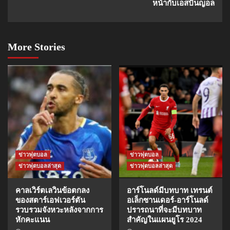
หน้ากับเอสปันญอล
More Stories
ข่าวฟุตบอล
ข่าวฟุตบอล
ข่าวฟุตบอลล่าสุด
ข่าวฟุตบอลล่าสุด
คาลเวิร์ตเลวินข้อตกลง
อาร์โนลด์มีบทบาท เทรนต์
ของสตาร์เอฟเวอร์ตัน
อเล็กซานเดอร์-อาร์โนลด์
รวบรวมจังหวะหลังจากการ
ปรารถนาที่จะมีบทบาท
หักคะแนน
สำคัญในแผนยูโร 2024