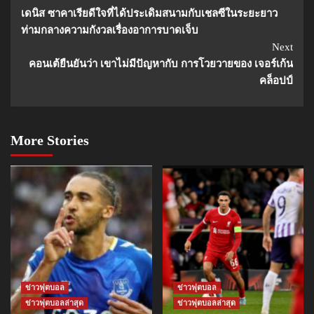
Continue
เดนิส ซาคาเรียดีใจที่ได้ประเดิมสนามกับเชลซีในระยะยาว
Reading
ท่ามกลางความกังวลเรื่องอาการบาดเจ็บ
Next
คอนเต้ยืนยันว่า เขาไม่มีปัญหากับ การโวยวายของ เจอร์เก้น
คล็อปป์
More Stories
ข่าวฟุตบอล
ข่าวฟุตบอล
ข่าวฟุตบอลล่าสุด
ข่าวฟุตบอลล่าสุด