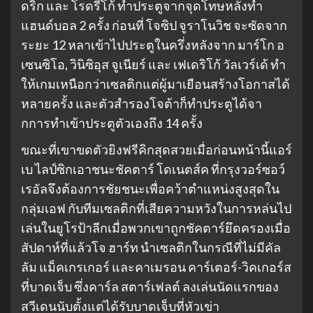
ดริก และ โรดรีโก้ ทําประตูจากจุดโทษหลังทํา
แฮนด์บอล 2 ครั้ง ก่อนที่ โจซิป จูราโนวิช จะซัดจาก
ระยะ 12 หลาเข้าไปประตูในครึ่งหลังจาก มาร์โก อ
เซนซิโอ, วินิซิอุส จูเนียร์ และ เฟเดริโก้ วัลเวร์เด้ ทํา
ให้เกมเหนือกว่าเซลติกแต่ผู้มาเยือนสร้างโอกาสได้
หลายครั้ง และตัวสํารองโจต้าก็ทําประตูได้จา
กการทําเข้าประตูตัวเองถึง 14 ครั้ง
ขณะที่เขาขดตัวยิงฟรีคิกสุดสวยเมื่อก่อนหน้านี้แอร์
เบ ไลป์ซิกเอาชนะชัคตาร์ โดเนตส์ค ที่กรุงวอร์ซอว์
เรอัลจึงต้องการชัยชนะเพื่อคว้าตําแหน่งสูงสุดใน
กลุ่มเอฟ กับทีมเซลติกที่เสียความหวังในการหล่นไป
เล่นในยูโรป้าลีกเมื่อพวกเขาถูกชัคตาร์ยึดครองเมื่อ
สัปดาห์ที่แล้วโจ ฮาร์ท นําเซลติกในกรณีที่ไม่มีคัล
ลัม แม็คเกรเกอร์ และคาเมรอน คาร์เตอร์-วิคเกอร์ส
ที่บาดเจ็บ ซึ่งคาร์ล สตาร์เฟลต์ ลงเล่นนัดแรกของ
สวีเดนนับตั้งแต่ได้รับบาดเจ็บที่หัวเข่า