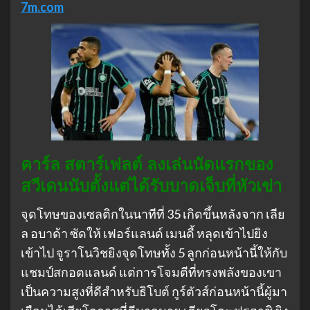
7m.com
คาร์ล สตาร์เฟลต์ ลงเล่นนัดแรกของ
สวีเดนนับตั้งแต่ได้รับบาดเจ็บที่หัวเข่า
จุดโทษของเซลติกในนาทีที่ 35 เกิดขึ้นหลังจาก เลีย
ล อบาด้า ซัดให้ เฟอร์แลนด์ เมนดี้ หลุดเข้าไปยิง
เข้าไป จูราโนวิชยิงจุดโทษทั้ง 5 ลูกก่อนหน้านี้ให้กับ
แชมป์สกอตแลนด์ แต่การโจมตีที่ทรงพลังของเขา
เป็นความสูงที่ดีสําหรับธิโบต์ กูร์ตัวส์ก่อนหน้านี้ผู้มา