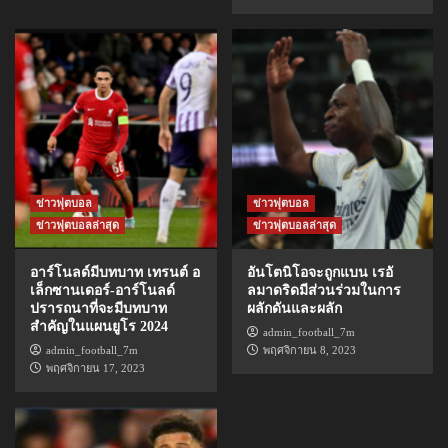
ข่าวฟุตบอล
ข่าวฟุตบอล
ข่าวฟุตบอลล่าสุด
ข่าวฟุตบอลล่าสุด
อาร์โนลด์มีบทบาท เทรนต์ อ
อันโตนิโอจะถูกแบน เรอั
เล็กซานเดอร์-อาร์โนลด์
ลมาดริดมีส่วนร่วมในการ
ปรารถนาที่จะมีบทบาท
ผลักดันและผลัก
สำคัญในแผนยูโร 2024
admin_football_7m
admin_football_7m
พฤศจิกายน 8, 2023
พฤศจิกายน 17, 2023