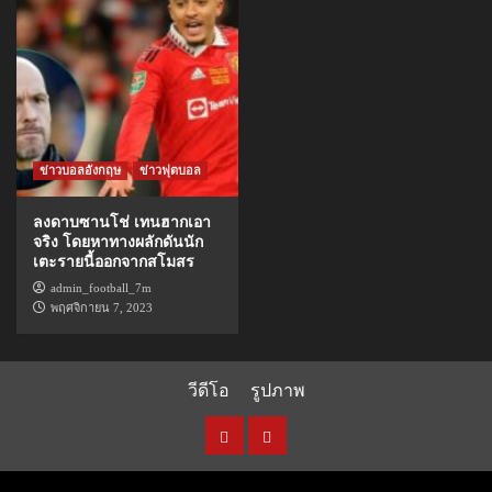
ข่าวบอลอังกฤษ
ข่าวฟุตบอล
ลงดาบซานโช่ เทนฮากเอา
จริง โดยหาทางผลักดันนัก
เตะรายนี้ออกจากสโมสร
admin_football_7m
พฤศจิกายน 7, 2023
วีดีโอ
รูปภาพ
วีดีโอ
รูปภาพ