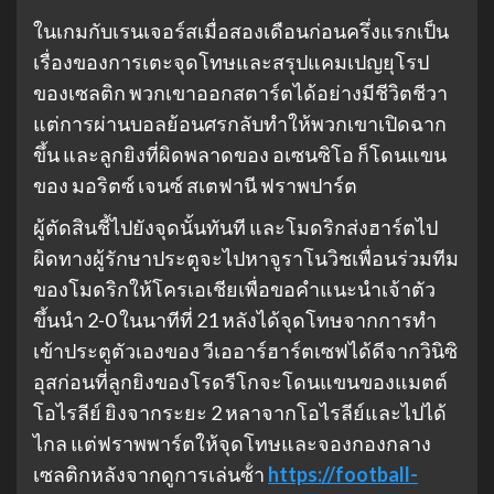
ในเกมกับเรนเจอร์สเมื่อสองเดือนก่อนครึ่งแรกเป็น
เรื่องของการเตะจุดโทษและสรุปแคมเปญยุโรป
ของเซลติก พวกเขาออกสตาร์ตได้อย่างมีชีวิตชีวา
แต่การผ่านบอลย้อนศรกลับทําให้พวกเขาเปิดฉาก
ขึ้น และลูกยิงที่ผิดพลาดของ อเซนซิโอ ก็โดนแขน
ของ มอริตซ์ เจนซ์ สเตฟานี ฟราพปาร์ต
ผู้ตัดสินชี้ไปยังจุดนั้นทันที และโมดริกส่งฮาร์ตไป
ผิดทางผู้รักษาประตูจะไปหาจูราโนวิชเพื่อนร่วมทีม
ของโมดริกให้โครเอเชียเพื่อขอคําแนะนําเจ้าตัว
ขึ้นนํา 2-0 ในนาทีที่ 21 หลังได้จุดโทษจากการทํา
เข้าประตูตัวเองของ วีเออาร์ฮาร์ตเซฟได้ดีจากวินิซิ
อุสก่อนที่ลูกยิงของโรดรีโกจะโดนแขนของแมตต์
โอไรลีย์ ยิงจากระยะ 2 หลาจากโอไรลีย์และไปได้
ไกล แต่ฟราพพาร์ตให้จุดโทษและจองกองกลาง
เซลติกหลังจากดูการเล่นซ้ํา
https://football-