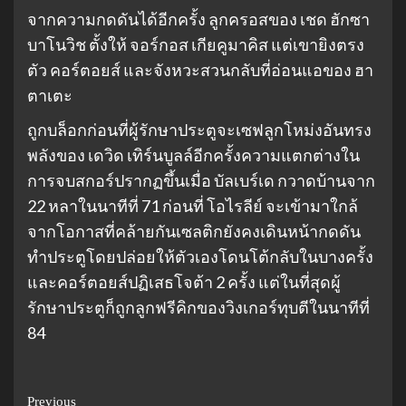
จากความกดดันได้อีกครั้ง ลูกครอสของ เชด ฮักซา
บาโนวิช ตั้งให้ จอร์กอส เกียคูมาคิส แต่เขายิงตรง
ตัว คอร์ตอยส์ และจังหวะสวนกลับที่อ่อนแอของ ฮา
ตาเตะ
ถูกบล็อกก่อนที่ผู้รักษาประตูจะเซฟลูกโหม่งอันทรง
พลังของ เดวิด เทิร์นบูลล์อีกครั้งความแตกต่างใน
การจบสกอร์ปรากฏขึ้นเมื่อ บัลเบร์เด กวาดบ้านจาก
22 หลาในนาทีที่ 71 ก่อนที่ โอไรลีย์ จะเข้ามาใกล้
จากโอกาสที่คล้ายกันเซลติกยังคงเดินหน้ากดดัน
ทําประตูโดยปล่อยให้ตัวเองโดนโต้กลับในบางครั้ง
และคอร์ตอยส์ปฏิเสธโจต้า 2 ครั้ง แต่ในที่สุดผู้
รักษาประตูก็ถูกลูกฟรีคิกของวิงเกอร์ทุบตีในนาทีที่
84
Previous