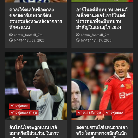
คาลเวิร์ตเลวินข้อตกลง
อาร์โนลด์มีบทบาท เทรนต์
ของสตาร์เอฟเวอร์ตัน
อเล็กซานเดอร์-อาร์โนลด์
รวบรวมจังหวะหลังจากการ
ปรารถนาที่จะมีบทบาท
หักคะแนน
สำคัญในแผนยูโร 2024
admin_football_7m
admin_football_7m
พฤศจิกายน 29, 2023
พฤศจิกายน 17, 2023
ข่าวฟุตบอล
ข่าวฟุตบอลล่าสุด
ข่าวบอลอังกฤษ
ข่าวฟุตบอล
อันโตนิโอจะถูกแบน เรอั
ลงดาบซานโช่ เทนฮากเอา
ลมาดริดมีส่วนร่วมในการ
จริง โดยหาทางผลักดันนัก