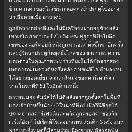
เยือนได้เสียโอกาสที่ดีมากมาย เคียวโกะ ฟุรุฮาชิ ยิง
ข้ามคานต่ําของ ไดเซ็น มาเอดะ เข้าประตูไปอย่าง
น่าเสียดายเมื่อ อาบาดะ
ถูกจัดวางอย่างดีและไม่มีเครื่องหมายอยู่ข้างหลัง
เขาเรโอ ฮาตาเตะ ยิงไปติดเซฟ ฟูรูฮาชิ ยิงไปติด
เซฟของ คอร์ตอยส์ หลังถูก มาเอดะ ตั้งขึ้นมาอีกครั้ง
และผู้รักษาประตูก็หยุดยิงไกลของ ฮาตาเตะ ความ
แตกต่างในคุณภาพระหว่างทีมเห็นได้ชัดจากสอง
เหตุการณ์ในช่วงต้นครึ่งหลัง อาเซนซิโอ ทําผลงาน
ได้อย่างยอดเยี่ยมจากลูกโหม่งของ ดานี่ คาร์จา
วาล ในนาทีที่ 51 ในอีกด้านหนึ่ง
อารอน มอย สัมผัสได้ไม่ดีหลังจากถูกตั้งค่าในพื้นที่
แดงเจ้าบ้านขึ้นนํา 4-0 ในนาทีที่ 61 เมื่อวินิซิอุสได้
ประตูจากสตาร์เฟลต์และตวัดลูกครอสต่ําของวัล
เวร์เด้อังเก้ โปเช็ตติโน่ ลงมาแทน เซลติก 3 ครั้ง และ
พวกเขาทั้งหมดก็มีส่วนร่วมเนื่องจากเรอัลรอดพ้น