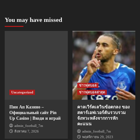
You may have missed
ข่าวฟุตบอล
Uncategorized
ข่าวฟุตบอลล่าสุด
Пин Ап Казино –
คาลเวิร์ตเลวินข้อตกลง ของ
Официальный сайт Pin
สตาร์เอฟเวอร์ตันรวบรวม
Up Casino | Входи и играй
จังหวะหลังจากการหัก
คะแนน
admin_football_7m
สิงหาคม 7, 2026
admin_football_7m
พฤศจิกายน 29, 2023